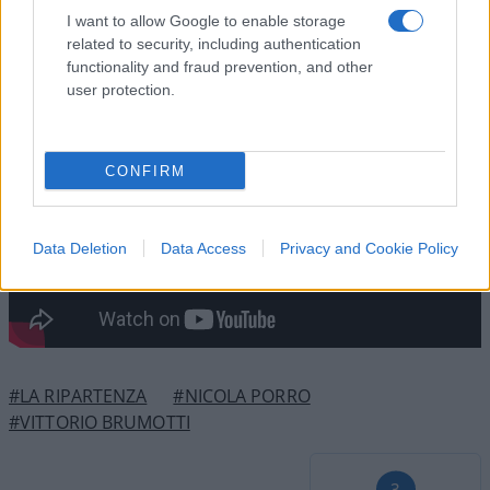
I want to allow Google to enable storage
dall’interno e bastano 30 euro per sballarsi una
related to security, including authentication
settimana”.
functionality and fraud prevention, and other
user protection.
CONFIRM
Data Deletion
Data Access
Privacy and Cookie Policy
#LA RIPARTENZA
#NICOLA PORRO
#VITTORIO BRUMOTTI
3