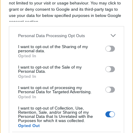
not limited to your visit or usage behaviour. You may click to
bike trial bisogna volgere lo sguardo altrove: “Ho
grant or deny consent to Google and its third-party tags to
visto tante generazioni crescere. Lo Stato non può
use your data for below specified purposes in below Google
fare tutto. Io vedo genitori su TikTok che si
consent section.
credono teenager. Mamme e papà sono
Personal Data Processing Opt Outs
impegnati ad acchiappare like e non a fare i
genitori. Mio papà è il mio migliore amico, li
I want to opt-out of the Sharing of my
personal data.
amo”. Senza lesinare stoccate a modelli sbagliati –
Opted In
basti pensare ai “testi di canzoni un po’ esagerate”
I want to opt-out of the Sale of my
di rapper e trapper, che spesso influenzano i più
Personal Data.
Opted In
giovani – Brumotti ha ripercorso alcuni degli
episodi più importanti della sua battaglia contro il
I want to opt-out of processing my
Personal Data for Targeted Advertising.
crimine: “
Un paio di volte mi hanno sparato
, per
Opted In
fortuna avevo l’auto blindata”.
I want to opt-out of Collection, Use,
Retention, Sale, and/or Sharing of my
Personal Data that Is Unrelated with the
Purposes for which it was collected.
Opted Out
“Dobbiamo prenderli in giro, perché vivono con le