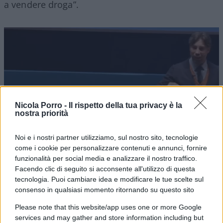
a vendere droga”.
Video
Player
Nicola Porro -
Il rispetto della tua privacy è la
nostra priorità
Noi e i nostri partner utilizziamo, sul nostro sito, tecnologie
00:00
01:02
come i cookie per personalizzare contenuti e annunci, fornire
funzionalità per social media e analizzare il nostro traffico.
“Dobbiamo andare in piazza e dire no!”, l’appello
Facendo clic di seguito si acconsente all'utilizzo di questa
accorato di Brumotti che ha ricevuto l’applauso
tecnologia. Puoi cambiare idea e modificare le tue scelte sul
consenso in qualsiasi momento ritornando su questo sito
del numeroso pubblico presente al Centro
Congressi della Fondazione Cariplo. E attenzione a
Please note that this website/app uses one or more Google
services and may gather and store information including but
puntare il dito contro lo Stato, per il campione di