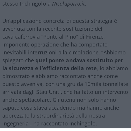
stesso Inchingolo a
Nicolaporro.it
.
Un’applicazione concreta di questa strategia è
avvenuta con la recente sostituzione del
cavalcaferrovia “Ponte al Pino” di Firenze,
imponente operazione che ha comportato
inevitabili interruzioni alla circolazione. “Abbiamo
spiegato che
quel ponte andava sostituito per
la sicurezza e l’efficienza della rete
, lo abbiamo
dimostrato e abbiamo raccontato anche come
questo avveniva, con una gru da 16mila tonnellate
arrivata dagli Stati Uniti, che ha fatto un intervento
anche spettacolare. Gli utenti non solo hanno
saputo cosa stava accadendo ma hanno anche
apprezzato la straordinarietà della nostra
ingegneria”, ha raccontato Inchingolo.