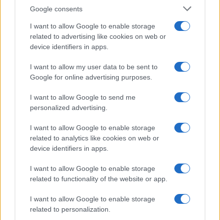
nostre paure e fomentano il terrore nelle
Google consents
famiglie”, ha aggiunto Brumotti soffermandosi sui
I want to allow Google to enable storage
faccia a faccia spesso pericolosi con i malviventi.
related to advertising like cookies on web or
E l’attenzione torna all’educazione dei più giovani:
device identifiers in apps.
“Dobbiamo formare giovani onesti: se li
I want to allow my user data to be sent to
formiamo, i ragazzi capiscono che il sistema
Google for online advertising purposes.
bullistico è sfigato”. Dopo una riflessione
I want to allow Google to send me
sull’invasione della ‘
ndrangheta
nel Nord Italia –
personalized advertising.
“Se vai nell’hinterland milanese, trovi le ‘ndrine a
fare i summit. La nuova generazione non si
I want to allow Google to enable storage
nasconde più, li trovi con i macchinoni. Milano è
related to analytics like cookies on web or
device identifiers in apps.
invasa dalla ‘ndrangheta” – Brumotti ha lanciato
l’allarme per il possibile arrivo in Italia di una
I want to allow Google to enable storage
sostanza stupefacente dagli effetti devastanti:
related to functionality of the website or app.
“Siamo invasi dalla droga e speriamo che non
I want to allow Google to enable storage
arrivi con il
fentanyl
. A San Francisco siamo
related to personalization.
andati a vedere gli zombie. Il fentanyl ti distrugge