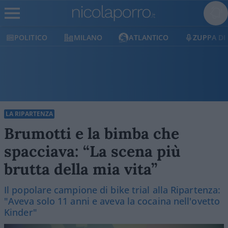
POLITICO
MILANO
ATLANTICO
ZUPPA DI 
LA RIPARTENZA
Brumotti e la bimba che
spacciava: “La scena più
brutta della mia vita”
Il popolare campione di bike trial alla Ripartenza:
"Aveva solo 11 anni e aveva la cocaina nell'ovetto
Kinder"