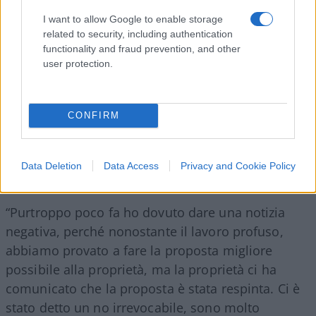
I want to allow Google to enable storage
related to security, including authentication
functionality and fraud prevention, and other
user protection.
CONFIRM
Data Deletion
Data Access
Privacy and Cookie Policy
“Purtroppo poco fa ho dovuto dare una notizia
negativa, perché nonostante il lavoro profuso,
abbiamo provato a fare la proposta migliore
possibile alla proprietà, ma la proprietà ci ha
comunicato che la proposta è stata respinta. Ci è
stato detto un no irrevocabile, sono molto