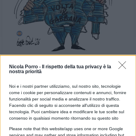
Nicola Porro -
Il rispetto della tua privacy è la
nostra priorità
VIGNETTA DEL
VIGNETTA DEL
06/07/2026
12/07/2026
Noi e i nostri partner utilizziamo, sul nostro sito, tecnologie
come i cookie per personalizzare contenuti e annunci, fornire
funzionalità per social media e analizzare il nostro traffico.
Le vignette satiriche di
Beppe Fantin
, illustratore
Facendo clic di seguito si acconsente all'utilizzo di questa
trevigiano, nascono dalla passione dell'autore per
tecnologia. Puoi cambiare idea e modificare le tue scelte sul
consenso in qualsiasi momento ritornando su questo sito
dare voce a situazioni, non solo politiche, attraverso i
disegni utilizzando da sempre la tecnica riconoscibile
Please note that this website/app uses one or more Google
services and may gather and store information including but