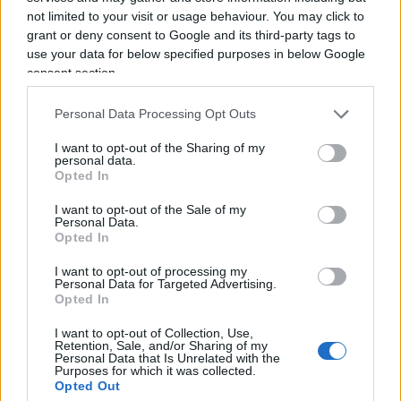
dell'acquerello. Orgogliosamente un liberale di
not limited to your visit or usage behaviour. You may click to
centrodestra, il vignettista non fatica a trovare le sue
grant or deny consent to Google and its third-party tags to
ispirazioni dall’attuale sinistra, che a suo dire, mai
use your data for below specified purposes in below Google
come in questo momento sta dando il “meglio” di sé.
consent section.
La satira è libertà di espressione o almeno lo è fino a
Personal Data Processing Opt Outs
quando non supera l’indecenza, fino a quando non
offende e non è volgare. Una frase di Alexander
I want to opt-out of the Sharing of my
personal data.
Pushkin lo accompagna da sempre: “Dove non arriva
Opted In
la spada della legge, là giunge la frusta della satira”.
I want to opt-out of the Sale of my
Personal Data.
Opted In
I want to opt-out of processing my
Personal Data for Targeted Advertising.
Opted In
“Sono irritato”. La vergognosa
I want to opt-out of Collection, Use,
Retention, Sale, and/or Sharing of my
dichiarazione di Gualtieri su
Personal Data that Is Unrelated with the
Purposes for which it was collected.
Spin Time
Opted Out