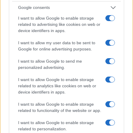
Il sindaco di Roma attacca la proprietà
Google consents
dell'immobile. Ma a essere infuriati sono i
I want to allow Google to enable storage
contribuenti italiani e chi segue le regole. Non chi
related to advertising like cookies on web or
elogia una occupazione abusiva
device identifiers in apps.
di
Giorgio Spaziani Testa
1.3k
I want to allow my user data to be sent to
2
7 Agosto 2026, 10:32
Google for online advertising purposes.
I want to allow Google to send me
personalized advertising.
I want to allow Google to enable storage
related to analytics like cookies on web or
device identifiers in apps.
I want to allow Google to enable storage
related to functionality of the website or app.
I want to allow Google to enable storage
related to personalization.