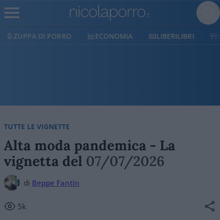
ECONOMIA
LIBERILIBRI
SHOP
SOSTIENICI
TUTTE LE VIGNETTE
Alta moda pandemica - La
vignetta del
07/07/2026
di
Beppe Fantin
5k