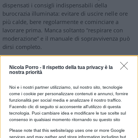
dispensati i consigli indispensabili della
burocrazia illuminata: evitare di uscire nelle ore
più calde, bere regolarmente e cominciare a
lavorare prima. Manca soltanto “respirare con
moderazione” e il manuale di sopravvivenza può
dirsi completo.
Nicola Porro -
Il rispetto della tua privacy è la
nostra priorità
Il funzionario europeo, evidentemente, senza una
comunicazione ufficiale non sa che con quaranta
Noi e i nostri partner utilizziamo, sul nostro sito, tecnologie
gradi è opportuno bere acqua. Forse attendeva un
come i cookie per personalizzare contenuti e annunci, fornire
regolamento delegato che stabilisse il numero
funzionalità per social media e analizzare il nostro traffico.
massimo di sorsi consentiti, la dimensione
Facendo clic di seguito si acconsente all'utilizzo di questa
tecnologia. Puoi cambiare idea e modificare le tue scelte sul
armonizzata del bicchiere e l’etichetta energetica
consenso in qualsiasi momento ritornando su questo sito
della borraccia. Il problema, però, non riguarda
Please note that this website/app uses one or more Google
soltanto il ridicolo quotidiano di Bruxelles.
services and may gather and store information including but