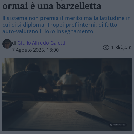
ormai è una barzelletta
Il sistema non premia il merito ma la latitudine in
cui ci si diploma. Troppi prof interni: di fatto
auto-valutano il loro insegnamento
di
Giulio Alfredo Galetti
1.3k
0
7 Agosto 2026, 18:00