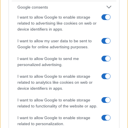
Google consents
“Meno spesa vuol dire meno Europa”. Il piano
di Ursula per l’Ue che verrà
I want to allow Google to enable storage
related to advertising like cookies on web or
device identifiers in apps.
Non è una questione di essere favorevoli o
I want to allow my user data to be sent to
Google for online advertising purposes.
contrari all’aria condizionata. Con certe
temperature, il condizionatore non è il giocattolo
I want to allow Google to send me
consumistico descritto da qualche sacerdote della
personalized advertising.
decrescita: è uno strumento che consente alle
I want to allow Google to enable storage
persone di lavorare, dormire e, in alcuni casi, non
related to analytics like cookies on web or
finire all’ospedale. Il punto è un altro: chi impone
device identifiers in apps.
agli altri costosissime trasformazioni dovrebbe
I want to allow Google to enable storage
almeno dimostrare di saper gestire un impianto di
related to functionality of the website or app.
raffreddamento. E invece no. Bruxelles funziona
così: gli obiettivi sono epocali, l’esecuzione è da
I want to allow Google to enable storage
related to personalization.
amministrazione condominiale. Si annuncia la