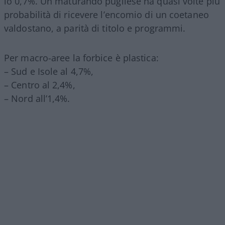
lo 0,7%. Un maturando pugliese ha quasi volte più
probabilità di ricevere l’encomio di un coetaneo
valdostano, a parità di titolo e programmi.
Per macro-aree la forbice è plastica:
– Sud e Isole al 4,7%,
– Centro al 2,4%,
– Nord all’1,4%.