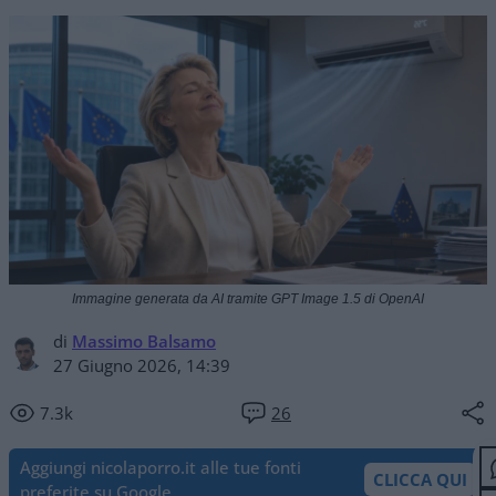
Immagine generata da AI tramite GPT Image 1.5 di OpenAI
di
Massimo Balsamo
27 Giugno 2026, 14:39
7.3k
26
Aggiungi nicolaporro.it alle tue fonti
CLICCA QUI
preferite su Google