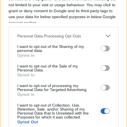
Riguarda
il metodo
. Da anni le istituzioni europee
not limited to your visit or usage behaviour. You may click to
spiegano ai cittadini come devono riscaldare le
grant or deny consent to Google and its third-party tags to
case, raffreddare gli uffici, guidare l’automobile,
use your data for below specified purposes in below Google
consent section.
ristrutturare gli edifici, produrre energia e persino
cucinare. Tutto nel nome di obiettivi superiori,
Personal Data Processing Opt Outs
corredati da scadenze, divieti e costi che qualcun
I want to opt-out of the Sharing of my
altro dovrà pagare. Poi arriva un’ondata di caldo e
personal data.
scopriamo che molti edifici pubblici non sono
Opted In
attrezzati, che una parte dei treni belgi non
I want to opt-out of the Sale of my
Personal Data.
dispone di aria condizionata e che il Parlamento
Opted In
europeo rischia blackout perché il sistema di
raffreddamento consuma troppo.
Insomma,
I want to opt-out of processing my
Personal Data for Targeted Advertising.
l’Europa che vuole riprogettare il clima del
Opted In
pianeta fatica a climatizzare i propri palazzi
.
I want to opt-out of Collection, Use,
Retention, Sale, and/or Sharing of my
Personal Data that Is Unrelated with the
Purposes for which it was collected.
Leggi anche:
Opted Out