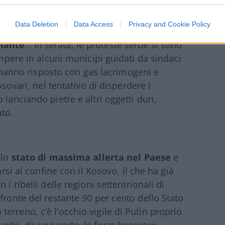
na grande esplosione
che si sta profilando
l primo ministro serbo, Ana Brnabić, ha
Data Deletion
Data Access
Privacy and Cookie Policy
 così tesa e difficile”. Per il presidente
rmante”
. In serata, le proteste serbe si sono
ompere in alcuni municipi guidati da sindaci
ci hanno risposto con gas lacrimogeni e
osovari, nel tentativo di disperdere i
lanciando pietre e altri oggetti duri,
ato.
 lo
stato di massima allerta nel Paese
e
arsi al confine con il Kosovo, il che ha già
i ribelli delle regioni settentrionali di
fronte del restante 90 per cento dello Stato
rreno, c’è l’occhio vigile di Putin proprio