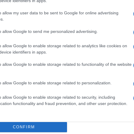
evice identifiers in apps.
icottate dal 97 per cento della popolazione
a mancata creazione delle Comunità delle
o allow my user data to be sent to Google for online advertising
s.
do una vera e propria entità di governo.
to allow Google to send me personalized advertising.
o allow Google to enable storage related to analytics like cookies on
Kosovo, ha poi divulgato le sue due richieste
evice identifiers in apps.
gresso dei sindaci di etnia albanese nei
onato
della polizia kosovara dalle regioni
o allow Google to enable storage related to functionality of the website
amente, non accettabili e che, nel corso
portato alla formazione di almeno tre
o allow Google to enable storage related to personalization.
stanti serbi ed infine i soldati Nato della
o allow Google to enable storage related to security, including
cation functionality and fraud prevention, and other user protection.
CONFIRM
Russia – ricordiamolo: tra i principali alleati