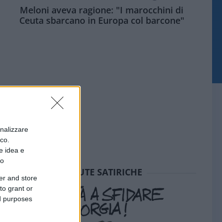
Meloni aveva ragione: "I marocchini di
Ceuta sbarcano in Europa col barcone"
onalizzare
ico.
e idea e
to
SEDUTE SATIRICHE
er and store
to grant or
ed purposes