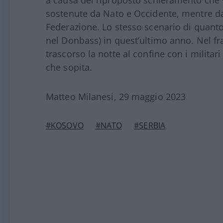
a causa del riproposto schieramento che v
sostenute da Nato e Occidente, mentre dall
Federazione. Lo stesso scenario di quanto
nel Donbass) in quest’ultimo anno. Nel fr
trascorso la notte al confine con i militari
che sopita.
Matteo Milanesi, 29 maggio 2023
#KOSOVO
#NATO
#SERBIA