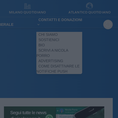
MILANO QUOTIDIANO
ATLANTICO QUOTIDIANO
CONTATTI E DONAZIONI
IBERALE
CHI SIAMO
SOSTIENICI
BIO
SCRIVI A NICOLA
PORRO
ADVERTISING
COME DISATTIVARE LE
NOTIFICHE PUSH