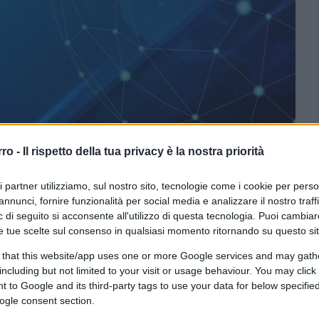
rro -
Il rispetto della tua privacy è la nostra priorità
CLICCA QUI
ri partner utilizziamo, sul nostro sito, tecnologie come i cookie per pers
annunci, fornire funzionalità per social media e analizzare il nostro traff
 di seguito si acconsente all'utilizzo di questa tecnologia. Puoi cambiar
e tue scelte sul consenso in qualsiasi momento ritornando su questo si
0:00
/
--:--
 that this website/app uses one or more Google services and may gath
contri tra la forza militare internazionale
including but not limited to your visit or usage behaviour. You may click 
nti serbi a Zvecan
, nel nord del
Kosovo
. Si
 to Google and its third-party tags to use your data for below specifi
 si sono mai chiuse; l’eterno ritorno della
ogle consent section.