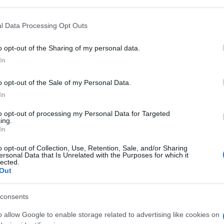
 sprazzi, solo nei momenti in cui la tensione
rsi, per poi scemare e tornare nel
l Data Processing Opt Outs
o opt-out of the Sharing of my personal data.
In
to in
Ucraina
, dove tra il 2014 ed il 2022
o opt-out of the Sale of my Personal Data.
 narrazione dei fatti, da parte dei giornali
In
anche dall’altra parte del continente, con le
i confronti della democratica Taiwan.
to opt-out of processing my Personal Data for Targeted
ing.
In
o opt-out of Collection, Use, Retention, Sale, and/or Sharing
ersonal Data that Is Unrelated with the Purposes for which it
lected.
o in queste ore in Kosovo. Nella zona
Out
ono iniziate a manifestarsi lo scorso
rono nei comuni a nord dello Stato per
consents
 nelle ultime elezioni locali. Il dato
o allow Google to enable storage related to advertising like cookies on
 sono di
etnia albanese
e le elezioni (con