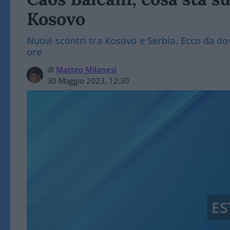
Kosovo
Nuovi scontri tra Kosovo e Serbia. Ecco da do
ore
di
Matteo Milanesi
30 Maggio 2023, 12:30
ES