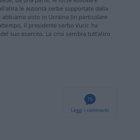
ede, da una parte, le forze kosovare
’altra le autorità serbe supportate dalla
 abbiamo visto in Ucraina (in particolare
attempo, il presidente serbo Vucic ha
 del suo esercito. La crisi sembra tutt’altro
79
Leggi i commenti