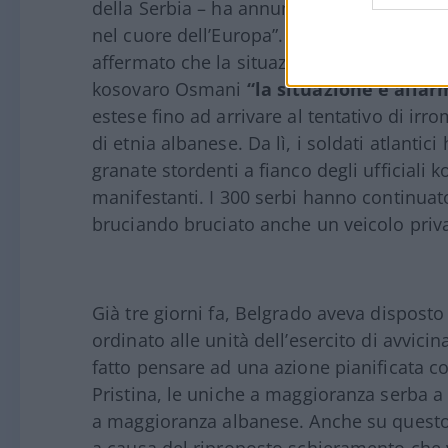
della Serbia – ha annunciato l’arrivo di “
u
nel cuore dell’Europa”. Dall’altra parte, i
affermato che la situazione “non è mai stata
kosovaro Osmani
“la situazione è alla
estese fino ad arrivare al tentativo di irr
di etnia albanese. Da lì, i soldati atlanti
granate stordenti a fianco degli ufficiali k
manifestanti. I 300 serbi hanno continuato 
bruciando bruciato anche un veicolo priv
Già tre giorni fa, Belgrado aveva disposto
ordinato alle unità dell’esercito di avvicin
fatto pensare ad una azione pianificata con 
Pristina, le uniche a maggioranza serba a 
a maggioranza albanese. Anche su questo te