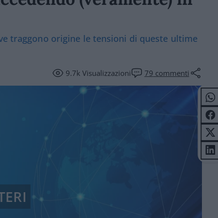
ve traggono origine le tensioni di queste ultime
9.7k
Visualizzazioni
79
commenti
TERI