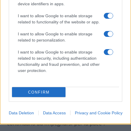
device identifiers in apps.
guarigione ai militari Nato Kfor italiani,
ungheresi e moldavi rimasti feriti negli scontri
I want to allow Google to enable storage
in
Kosovo
related to functionality of the website or app.
“. Si legge su Twitter.
I want to allow Google to enable storage
related to personalization.
3 anni fa
I want to allow Google to enable storage
Tajani: "Solidarietà"
related to security, including authentication
functionality and fraud prevention, and other
Su Twitter il ministro degli esteri italiano,
user protection.
Antonio Tajani, scrive: “Voglio esprimere
solidarietà ai militari della missione Kfor
rimasti feriti in
Kosovo
durante gli scontri tra
CONFIRM
manifestanti serbi e polizia kosovara. Tra di
loro 11 italiani, di cui tre in condizioni serie
Data Deletion
Data Access
Privacy and Cookie Policy
ma non in pericolo di vita. I militari italiani
continuano ad impegnarsi per la pace”.