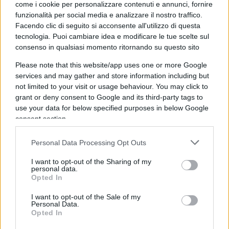
ministro kosovaro Albin Kurti accusandolo di
come i cookie per personalizzare contenuti e annunci, fornire
funzionalità per social media e analizzare il nostro traffico.
aver “intensificato le tensioni nel Nord e
Facendo clic di seguito si acconsente all'utilizzo di questa
aumentato la stabilità”. Lo stesso appello era
tecnologia. Puoi cambiare idea e modificare le tue scelte sul
arrivato dalla
Nato
, che aveva esortato il
consenso in qualsiasi momento ritornando su questo sito
Kosovo a “smorzare immediatamente le
Please note that this website/app uses one or more Google
tensioni e chiediamo a tutte le parti di
services and may gather and store information including but
risolvere la situazione attraverso il dialogo. Il
not limited to your visit or usage behaviour. You may click to
grant or deny consent to Google and its third-party tags to
contingente Nato Kfor rimane vigile e
use your data for below specified purposes in below Google
garantirà un ambiente sicuro”. Pristina aveva
consent section.
infatti deciso di “forzare” l’accesso agli edifici
municipali nel Nord del Kosovo rompendo
Personal Data Processing Opt Outs
così la protesta degli abitanti di etnia serba.
I want to opt-out of the Sharing of my
“Condanniamo la decisione di Pristina di
personal data.
Opted In
forzare l’accesso agli edifici municipali nel
nord del
Kosovo – hanno scritto nei giorni
I want to opt-out of the Sale of my
Personal Data.
scorsi in un comunicato congiunto Francia,
Opted In
Italia, Germania, Regno Unito e Stati Uniti