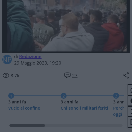
di
Redazione
29 Maggio 2023, 19:20
8.7k
27
1
2
3
3 anni fa
3 anni fa
3 anni fa
Vucic al confine
Chi sono i militari feriti
Perché gl
oggi