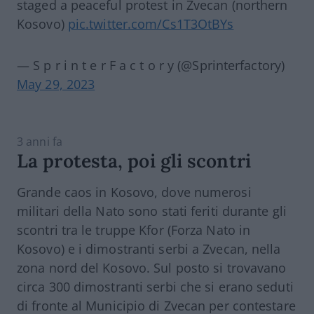
staged a peaceful protest in Zvecan (northern
Kosovo)
pic.twitter.com/Cs1T3OtBYs
— S p r i n t e r F a c t o r y (@Sprinterfactory)
May 29, 2023
3 anni fa
La protesta, poi gli scontri
Grande caos in Kosovo, dove numerosi
militari della Nato sono stati feriti durante gli
scontri tra le truppe Kfor (Forza Nato in
Kosovo) e i dimostranti serbi a Zvecan, nella
zona nord del Kosovo. Sul posto si trovavano
circa 300 dimostranti serbi che si erano seduti
di fronte al Municipio di Zvecan per contestare