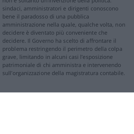
non è soltanto un’invenzione della politica:
sindaci, amministratori e dirigenti conoscono
bene il paradosso di una pubblica
amministrazione nella quale, qualche volta, non
decidere è diventato più conveniente che
decidere. Il Governo ha scelto di affrontare il
problema restringendo il perimetro della colpa
grave, limitando in alcuni casi l’esposizione
patrimoniale di chi amministra e intervenendo
sull’organizzazione della magistratura contabile.