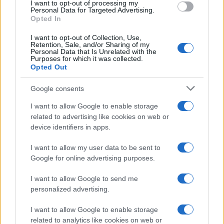
I want to opt-out of processing my
d’America –
nonostante il nostro appello alla
Personal Data for Targeted Advertising.
Opted In
moderazione: chiediamo alle autorità
kosovare di fare immediatamente un passo
I want to opt-out of Collection, Use,
Retention, Sale, and/or Sharing of my
indietro e di ridurre la tensione e di
Personal Data that Is Unrelated with the
Purposes for which it was collected.
coordinarsi strettamente con EULEX e KFOR.
Opted Out
Condanniamo gli attacchi all’EULEX a Zvecan”.
Google consents
I want to allow Google to enable storage
related to advertising like cookies on web or
device identifiers in apps.
I want to allow my user data to be sent to
3 anni fa
Google for online advertising purposes.
Crosetto: "Solidarietà e
I want to allow Google to send me
vicinanza"
personalized advertising.
La Difesa e il ministro Guido Crosetto
I want to allow Google to enable storage
related to analytics like cookies on web or
esprimono “vicinanza e augurano una pronta