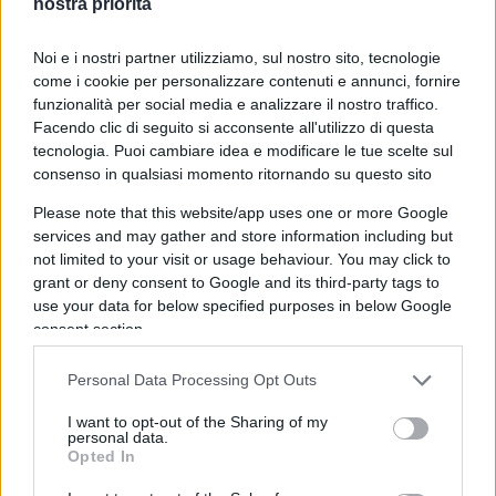
nostra priorità
Rispondi
Noi e i nostri partner utilizziamo, sul nostro sito, tecnologie
come i cookie per personalizzare contenuti e annunci, fornire
funzionalità per social media e analizzare il nostro traffico.
Ery
Facendo clic di seguito si acconsente all'utilizzo di questa
tecnologia. Puoi cambiare idea e modificare le tue scelte sul
1 Giugno 2026, 22:59 22:59
consenso in qualsiasi momento ritornando su questo sito
Vale anche per questa sgangherata repubblica delle banane
Please note that this website/app uses one or more Google
governata da un sedicente centro-destra che pare più a
services and may gather and store information including but
sinistra della sinistra.
not limited to your visit or usage behaviour. You may click to
grant or deny consent to Google and its third-party tags to
Rispondi
VIsualizza le risposte
(3)
use your data for below specified purposes in below Google
consent section.
Alberto
Personal Data Processing Opt Outs
1 Giugno 2026, 21:33 21:33
I want to opt-out of the Sharing of my
La deprecabile ICE USA in una simile situazione avrebbe
personal data.
Opted In
sparato a un centinaio di persone… d’altra parte questi
manfestanti (prime, seconde, islam, cattolici, tifosi…)