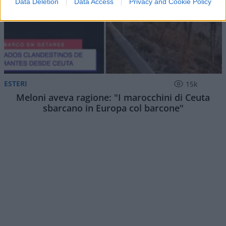
Data Deletion
Data Access
Privacy and Cookie Policy
ESTERI
15k
Meloni aveva ragione: "I marocchini di Ceuta
sbarcano in Europa col barcone"