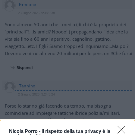
Ermione
2 Giugno 2026, 9:38 9:38
Sono almeno 50 anni che i media (di chi è la proprietà dei
“principali”?…Islamici? Noooo! ) propagandano l’idea che la
vita sia fino a 60 anni aperitivo, cagnolino, gattino,
viaggetto…etc. I figli? Siamo troppi ed inquiniamo…Ma poi?
Devono venirne almeno 20 milioni per le pensioni!!Che furbi
Rispondi
Tannino
2 Giugno 2026, 3:24 3:24
Forse lo stanno già facendo da tempo, ma bisogna
cominciare ad impiegare tattiche ibride polizia/militari.
Queste sono “prove libere” di guerriglia. Loro sono pronti. E
noi? Anzi, le forze dell’ordine/armate sono pronte, MA LA
Nicola Porro -
Il rispetto della tua privacy è la
POLITICA? È PRONTA? Perché prevenire è meglio che curare.