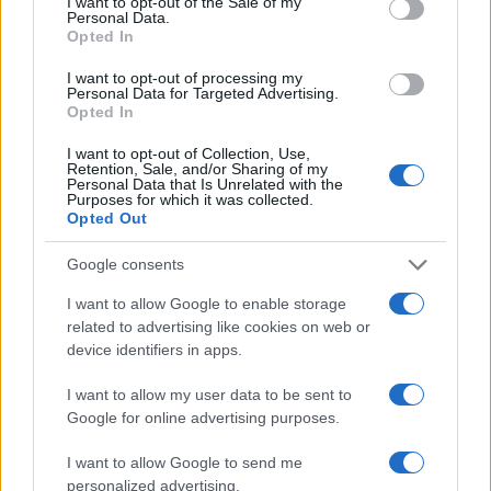
I want to opt-out of the Sale of my
Personal Data.
mettono a repentaglio delle vite…
Opted In
Rispondi
I want to opt-out of processing my
Personal Data for Targeted Advertising.
Opted In
Andy
I want to opt-out of Collection, Use,
Retention, Sale, and/or Sharing of my
1 Giugno 2026, 16:44 16:44
Personal Data that Is Unrelated with the
Purposes for which it was collected.
Ma quello che si vede nei video e’ niente rispetto a quello
Opted Out
che succede qui.
Son principianti ”gentili” rispetto ai nostri.
Google consents
Noi siamo partiti dopo, ma siamo gia’ piu’ avanti!
I want to allow Google to enable storage
related to advertising like cookies on web or
Rispondi
device identifiers in apps.
I want to allow my user data to be sent to
Google for online advertising purposes.
Carica altri commenti
I want to allow Google to send me
personalized advertising.