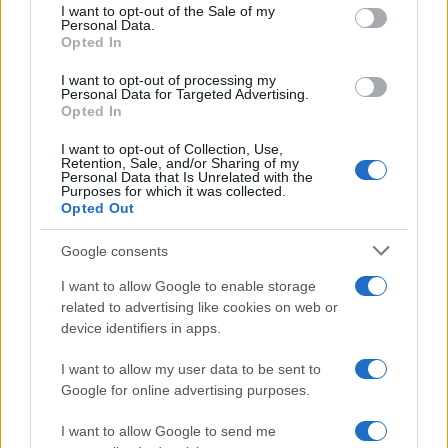
I want to opt-out of the Sale of my
IL PIÙ LETTO DEL MESE
Personal Data.
Opted In
I want to opt-out of processing my
Personal Data for Targeted Advertising.
Opted In
I want to opt-out of Collection, Use,
Retention, Sale, and/or Sharing of my
Personal Data that Is Unrelated with the
Purposes for which it was collected.
Opted Out
Google consents
I want to allow Google to enable storage
related to advertising like cookies on web or
device identifiers in apps.
I want to allow my user data to be sent to
ESTERI
14.4k
Google for online advertising purposes.
Meloni aveva ragione: "I marocchini di Ceuta
sbarcano in Europa col barcone"
I want to allow Google to send me