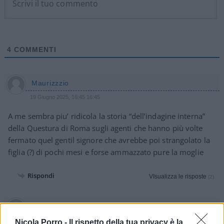
4
COMMENTI
Maurizzzio
19 Giugno 2025, 16:45 16:45
A me sembra piu’ ridicola la storia “dell’indagine interna”
della Questura di Roma sugli agenti che hanno più volte
fermato quel gentil signore che avrebbe poi strangolato la
figlia (?) di pochi mesi e forse ammazzato pure la moglie
Rispondi
VIsualizza le risposte
(2)
Giorgio Colomba
19 Giugno 2025, 16:41 16:41
Nicola Porro -
Il rispetto della tua privacy è la