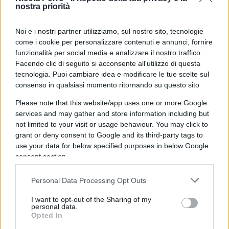
nostra priorità
La notizia non è tanto il semestre di tempo impiegato,
quanto che nel defedato paese dove la giustizia di norma
Noi e i nostri partner utilizziamo, sul nostro sito, tecnologie
vellica Caino e bastona Abele, per il milite sia arrivato il
come i cookie per personalizzare contenuti e annunci, fornire
proscioglimento,
funzionalità per social media e analizzare il nostro traffico.
Facendo clic di seguito si acconsente all'utilizzo di questa
tecnologia. Puoi cambiare idea e modificare le tue scelte sul
Rispondi
consenso in qualsiasi momento ritornando su questo sito
Please note that this website/app uses one or more Google
services and may gather and store information including but
not limited to your visit or usage behaviour. You may click to
grant or deny consent to Google and its third-party tags to
use your data for below specified purposes in below Google
consent section.
Personal Data Processing Opt Outs
I want to opt-out of the Sharing of my
personal data.
Opted In