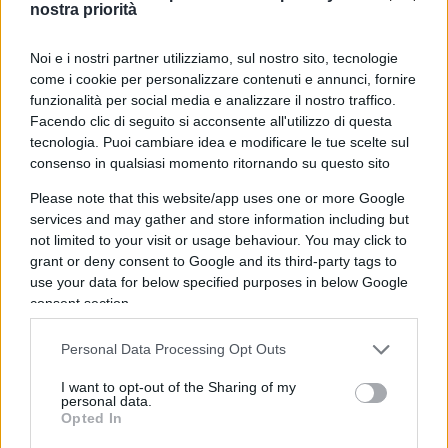
nostra priorità
impertinente, vorrei tuttavia porvi una domanda.
La vostra tesi è che occorra sacrificarsi a Natale
Noi e i nostri partner utilizziamo, sul nostro sito, tecnologie
per prevenire una terribile e fatale
“terza
come i cookie per personalizzare contenuti e annunci, fornire
funzionalità per social media e analizzare il nostro traffico.
ondata”
. Abbiamo capito il messaggio. Ma il
Facendo clic di seguito si acconsente all'utilizzo di questa
quesito è: se a Natale staremo rinchiusi e
tecnologia. Puoi cambiare idea e modificare le tue scelte sul
barricati, che sarà di noi quando, a gennaio, ci
consenso in qualsiasi momento ritornando su questo sito
sarà la riapertura delle scuole?
Please note that this website/app uses one or more Google
services and may gather and store information including but
not limited to your visit or usage behaviour. You may click to
Il buon senso, i numeri e le curve attestano con
grant or deny consent to Google and its third-party tags to
evidenza che l’origine dei nostri guai autunnali sta
use your data for below specified purposes in below Google
proprio lì: metà settembre, la riapertura delle
consent section.
scuole, e l’inevitabile sovraccarico dei trasporti.
Tutte cose su cui non risultano misure efficaci del
Personal Data Processing Opt Outs
vostro illuminato governo. A meno di miracoli, di
I want to opt-out of the Sharing of my
personal data.
cui non si ha sentore,
a gennaio si ripeterà pari
Opted In
pari la stessa situazione,
semmai aggravata