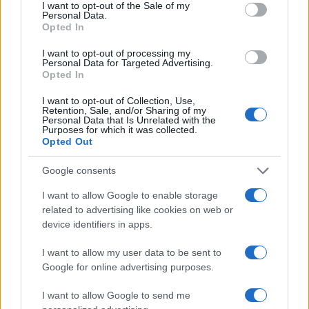
I want to opt-out of the Sale of my
dalla sovrapposizione con la prevista ondata di
Personal Data.
influenza ordinaria e di malattie respiratorie
Opted In
stagionali.
I want to opt-out of processing my
Personal Data for Targeted Advertising.
Opted In
I want to opt-out of Collection, Use,
Morale, portandoci avanti col lavoro, non è
Retention, Sale, and/or Sharing of my
Personal Data that Is Unrelated with the
difficile immaginarvi nelle vostre prossime
Purposes for which it was collected.
Opted Out
allocuzioni televisive di inizio 2021, quando
ci
direte di pazientare fino a primavera
, mentre a
Google consents
reti quasi unificate sarà ossessivamente celebrato
I want to allow Google to enable storage
il massiccio sforzo per organizzare una
related to advertising like cookies on web or
vaccinazione capillare, che però (ops!) in Italia non
device identifiers in apps.
si concluderà, se tutto andrà bene, prima di
I want to allow my user data to be sent to
settembre-ottobre 2021…
Google for online advertising purposes.
Dite la verità
I want to allow Google to send me