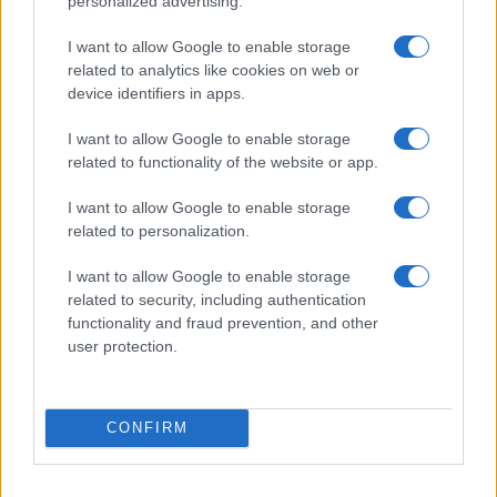
personalized advertising.
E allora? E allora sarebbe venuto il momento, un
I want to allow Google to enable storage
po’ per tutti, maggioranza e opposizione, di dire e
related to analytics like cookies on web or
dirsi la verità, di dirla tutta, di giocare a carte
device identifiers in apps.
scoperte. C’è chi non ha il coraggio di dirlo
I want to allow Google to enable storage
esplicitamente, ma di fatto punta a
tenere chiusa
related to functionality of the website or app.
l’Italia per altri 9-10 mesi
, e non sembra
I want to allow Google to enable storage
preoccuparsi più di tanto né delle libertà
related to personalization.
compresse né di conseguenze economiche
devastanti e irreparabili.
I want to allow Google to enable storage
related to security, including authentication
functionality and fraud prevention, and other
#COVID
#LOCKDOWN
#TERZA ONDATA
user protection.
Pagina
PAGINA
Precedente
SUCCESSIVA
CONFIRM
52