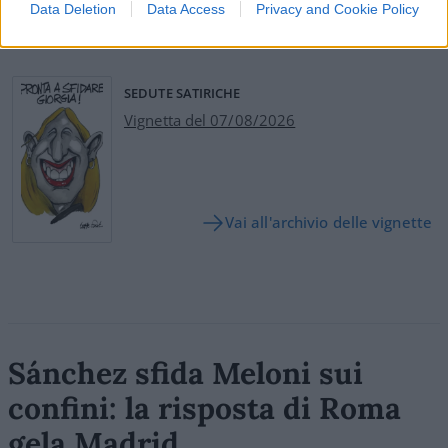
Data Deletion
Data Access
Privacy and Cookie Policy
Leggi i commenti
SEDUTE SATIRICHE
Vignetta del 07/08/2026
Vai all'archivio delle vignette
Sánchez sfida Meloni sui
confini: la risposta di Roma
gela Madrid