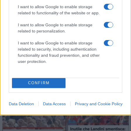
ricordo. Ira Meloni:
I want to allow Google to enable storage
“Vergogna”
related to functionality of the website or app.
Al Bois du Cazier alcuni sindacalisti voltati di
I want to allow Google to enable storage
spalle durante l'intervento di Mattarella. La Cgil:
related to personalization.
"Non siamo stati noi". Confessa il Fgtb
I want to allow Google to enable storage
di
Redazione
related to security, including authentication
1.5k
2
functionality and fraud prevention, and other
8 Agosto 2026, 13:50
user protection.
CONFIRM
Data Deletion
Data Access
Privacy and Cookie Policy