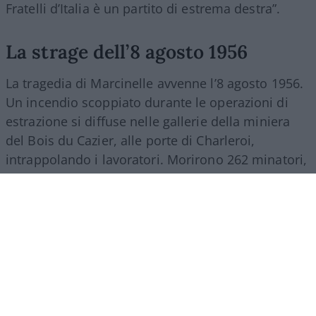
Fratelli d’Italia è un partito di estrema destra”.
La strage dell’8 agosto 1956
La tragedia di Marcinelle avvenne l’8 agosto 1956.
Un incendio scoppiato durante le operazioni di
estrazione si diffuse nelle gallerie della miniera
del Bois du Cazier, alle porte di Charleroi,
intrappolando i lavoratori. Morirono 262 minatori,
di cui 136 italiani. Tra il 1946 e il 1956 più di 140
mila italiani partirono per il Belgio per lavorare
nelle miniere di carbone della Vallonia. Molti
vivevano in strutture precarie, comprese baracche
che erano state usate come campi di prigionia.