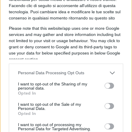
Facendo clic di seguito si acconsente all'utilizzo di questa
Io francamente sono basito, da uomo di
tecnologia. Puoi cambiare idea e modificare le tue scelte sul
centrodestra, provo sincera
nostalgia per il
consenso in qualsiasi momento ritornando su questo sito
tradizionale filo-americanismo
, di cui non
Please note that this website/app uses one or more Google
provo vergogna ad andare fiero, che
services and may gather and store information including but
contraddistingueva la mia parte politica, per il
not limited to your visit or usage behaviour. You may click to
grant or deny consent to Google and its third-party tags to
discorso al congresso di Berlusconi e per le sue
use your data for below specified purposes in below Google
visite in camicia del ranch texano di Bush. Datemi
consent section.
dello schiavo degli USA, ma io preferirei vivere a
Washington che a Mosca.
Personal Data Processing Opt Outs
I want to opt-out of the Sharing of my
personal data.
Opted In
Mario Gambilare, 16 maggio 2022
I want to opt-out of the Sale of my
Personal Data.
Opted In
#FINALNDIA
#MATTEO SALVINI
#NATO
I want to opt-out of processing my
Personal Data for Targeted Advertising.