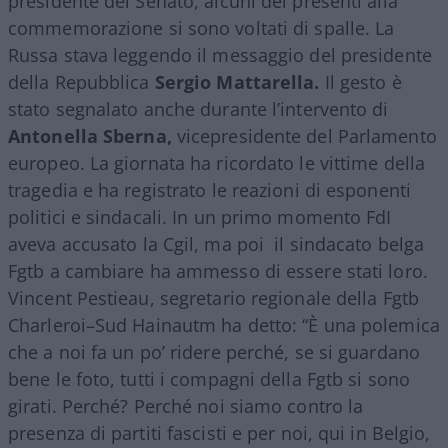
presidente del Senato, alcuni dei presenti alla
commemorazione si sono voltati di spalle. La
Russa stava leggendo il messaggio del presidente
della Repubblica
Sergio Mattarella.
Il gesto è
stato segnalato anche durante l’intervento di
Antonella Sberna,
vicepresidente del Parlamento
europeo. La giornata ha ricordato le vittime della
tragedia e ha registrato le reazioni di esponenti
politici e sindacali. In un primo momento FdI
aveva accusato la Cgil, ma poi il sindacato belga
Fgtb a cambiare ha ammesso di essere stati loro.
Vincent Pestieau, segretario regionale della Fgtb
Charleroi–Sud Hainautm ha detto: “È una polemica
che a noi fa un po’ ridere perché, se si guardano
bene le foto, tutti i compagni della Fgtb si sono
girati. Perché? Perché noi siamo contro la
presenza di partiti fascisti e per noi, qui in Belgio,