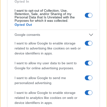
111
Opted In
Leggi i commenti
I want to opt-out of Collection, Use,
Retention, Sale, and/or Sharing of my
Personal Data that Is Unrelated with the
Purposes for which it was collected.
Opted Out
SEDUTE SATIRICHE
Vignetta del 07/08/2026
Google consents
I want to allow Google to enable storage
related to advertising like cookies on web or
device identifiers in apps.
Vai all'archivio delle vignette
I want to allow my user data to be sent to
Google for online advertising purposes.
I want to allow Google to send me
personalized advertising.
Marcinelle, i sindadati
I want to allow Google to enable storage
related to analytics like cookies on web or
voltano le spalle durante il
device identifiers in apps.