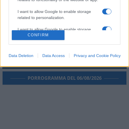
I want to allow Google to enable storage
related to personalization.
I want to allow Google to enable storage
CONFIRM
related to security, including authentication
functionality and fraud prevention, and other
user protection.
Data Deletion
Data Access
Privacy and Cookie Policy
PORROGRAMMA DEL 06/08/2026