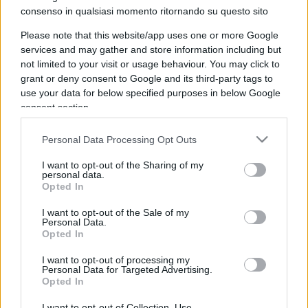
consenso in qualsiasi momento ritornando su questo sito
IL PIÙ LETTO DEL MESE
Please note that this website/app uses one or more Google
services and may gather and store information including but
not limited to your visit or usage behaviour. You may click to
grant or deny consent to Google and its third-party tags to
use your data for below specified purposes in below Google
consent section.
Personal Data Processing Opt Outs
I want to opt-out of the Sharing of my
personal data.
Opted In
I want to opt-out of the Sale of my
Personal Data.
Opted In
I want to opt-out of processing my
Personal Data for Targeted Advertising.
Opted In
ESTERI
14.3k
Meloni aveva ragione: "I marocchini di Ceuta
I want to opt-out of Collection, Use,