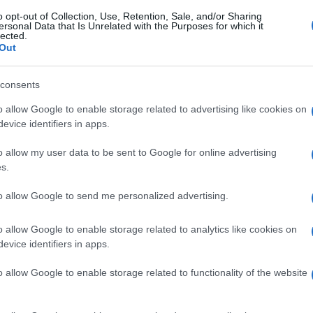
artito Democratico è accusato di aver rubato
o opt-out of Collection, Use, Retention, Sale, and/or Sharing
ersonal Data that Is Unrelated with the Purposes for which it
free del Terminal 1 dell’aeroporto di
lected.
Out
to di voler rubare, fornendo la sua versione
 del suo giaccone per rispondere al
consents
a attenzione. Giustificazione insufficiente
 più: secondo
Repubblica
,
le immagini delle
o allow Google to enable storage related to advertising like cookies on
evice identifiers in apps.
o la sua versione
.
o allow my user data to be sent to Google for online advertising
s.
di vedere quel video conferma che la
to allow Google to send me personalized advertising.
tana dalla realtà. Nelle registrazioni delle
l dem entrare diretto allo stand dei profumi
o allow Google to enable storage related to analytics like cookies on
evice identifiers in apps.
o punto prende una confezione di Chanel
 emerge la discrepanza: “
Alza gli occhi in
o allow Google to enable storage related to functionality of the website
ttorno,
si apparta in un angolino
e infila il
ce dal duty free senza acquistare nulla e