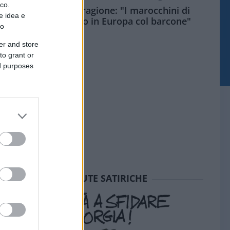
ico.
Meloni aveva ragione: "I marocchini di
e idea e
Ceuta sbarcano in Europa col barcone"
to
er and store
to grant or
ed purposes
SEDUTE SATIRICHE