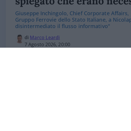
spiegato che erano nece
Giuseppe Inchingolo, Chief Corporate Affairs,
Gruppo Ferrovie dello Stato Italiane, a Nicola
disintermediato il flusso informativo"
di
Marco Leardi
7 Agosto 2026, 20:00
“La comunicazione digitale ha disintermed
cambiato davvero tutto.
Giuseppe Inchin
Communication & Sustainability Officer de