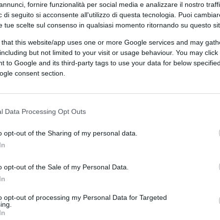
annunci, fornire funzionalità per social media e analizzare il nostro traff
 di seguito si acconsente all'utilizzo di questa tecnologia. Puoi cambiar
e tue scelte sul consenso in qualsiasi momento ritornando su questo si
 that this website/app uses one or more Google services and may gath
including but not limited to your visit or usage behaviour. You may click 
 to Google and its third-party tags to use your data for below specifi
ogle consent section.
l Data Processing Opt Outs
o opt-out of the Sharing of my personal data.
CLICCA QUI
In
o opt-out of the Sale of my Personal Data.
In
0:00
/
--:--
to opt-out of processing my Personal Data for Targeted
nda, mi suscita disagio e molto malessere”.
ing.
In
di Rtl 102.5 il suo stato d’animo dopo
la