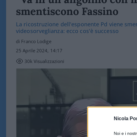
smentiscono Fassino
La ricostruzione dell'esponente Pd viene smen
videosorveglianza: ecco cos'è successo
di Franco Lodige
25 Aprile 2024, 14:17
30k
Visualizzazioni
Nicola Po
Noi e i nost