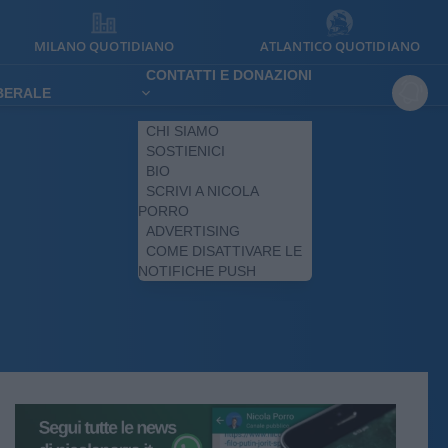
MILANO QUOTIDIANO
ATLANTICO QUOTIDIANO
CONTATTI E DONAZIONI
IBERALE
CHI SIAMO
SOSTIENICI
BIO
SCRIVI A NICOLA
PORRO
ADVERTISING
COME DISATTIVARE LE
NOTIFICHE PUSH