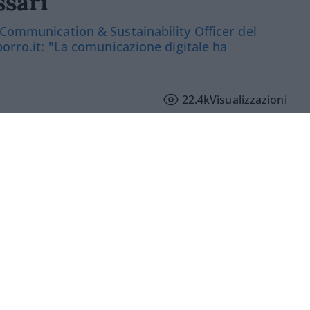
ssari”
 Communication & Sustainability Officer del
porro.it: "La comunicazione digitale ha
22.4k
Visualizzazioni
iato il flusso informativo”. E questo ha
golo
, Chief Corporate Affairs,
l Gruppo Ferrovie dello Stato Italiane, non