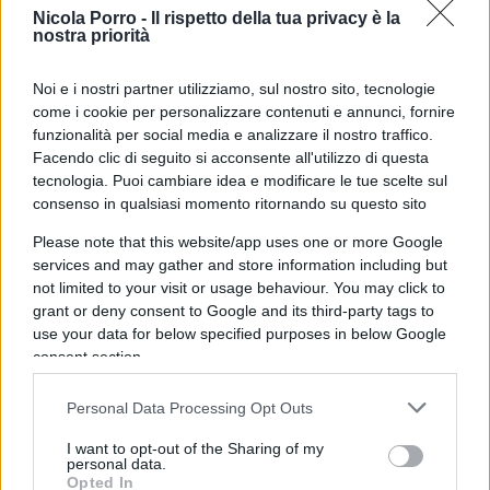
relativa all’anno fiscale 2021. In effetti in
Nicola Porro -
Il rispetto della tua privacy è la
quell’anno, anche perché in quel periodo la mia
nostra priorità
salute mi ha dato dei problemi, ho proprio
Noi e i nostri partner utilizziamo, sul nostro sito, tecnologie
dimenticato di fare il Modello Unico e di
come i cookie per personalizzare contenuti e annunci, fornire
conseguenza anche di pagare la Cedolare Secca.
funzionalità per social media e analizzare il nostro traffico.
Cedolare che ho pagato l’anno successivo in
Facendo clic di seguito si acconsente all'utilizzo di questa
tecnologia. Puoi cambiare idea e modificare le tue scelte sul
un’unica rata
. Il mio consulente fiscale all´epoca
consenso in qualsiasi momento ritornando su questo sito
mi aveva segnalato che
avrei dovuto pagare
delle sanzioni e anche degli interessi
ma la
Please note that this website/app uses one or more Google
services and may gather and store information including but
sorpresa spiacevole è stata che mentre gli
not limited to your visit or usage behaviour. You may click to
interessi in effetti sono logici le sanzioni sono
grant or deny consent to Google and its third-party tags to
assurde e vengono calcolate due volte perché le
use your data for below specified purposes in below Google
consent section.
scadenze saltate sono due e cioè l’acconto e il
saldo.
Personal Data Processing Opt Outs
I want to opt-out of the Sharing of my
personal data.
Opted In
Da un calcolo veloce ne è risultato che la cifra da