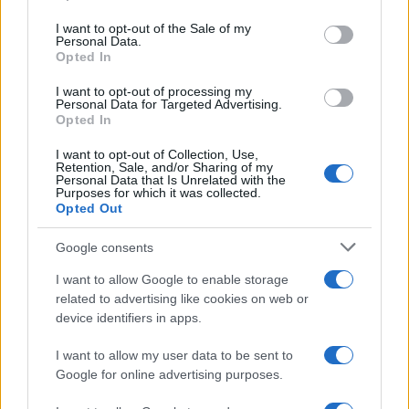
pagare per chiudere la pratica supera il 30%
I want to opt-out of the Sale of my
Personal Data.
dell’importo che ho pagato con un anno di ritardo
Opted In
(per essere precisi l’acconto con un anno e il saldo
I want to opt-out of processing my
con circa sei mesi).
Personal Data for Targeted Advertising.
Opted In
Siccome in questi anni ho sentito spesso parlare
I want to opt-out of Collection, Use,
Retention, Sale, and/or Sharing of my
di Fisco Amico mi è venuto in mente un proverbio
Personal Data that Is Unrelated with the
Purposes for which it was collected.
che usano spesso qui in Austria che dice: “Con
Opted Out
amici di questa fatta non mi serve nessun
Google consents
nemico”.
I want to allow Google to enable storage
related to advertising like cookies on web or
device identifiers in apps.
Ringraziandola per l’attenzione la saluto
cordialmente.
I want to allow my user data to be sent to
Google for online advertising purposes.