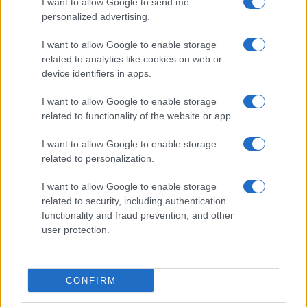
Olivo Matuella
I want to allow Google to send me
personalized advertising.
Nicolaporro.it è anche su Whatsapp. È
I want to allow Google to enable storage
sufficiente
cliccare qui
per iscriversi al canale ed
related to analytics like cookies on web or
device identifiers in apps.
essere sempre aggiornati (gratis).
I want to allow Google to enable storage
related to functionality of the website or app.
#FISCO
I want to allow Google to enable storage
related to personalization.
5
Leggi i commenti
I want to allow Google to enable storage
related to security, including authentication
functionality and fraud prevention, and other
user protection.
SEDUTE SATIRICHE
Vignetta del 07/08/2026
CONFIRM