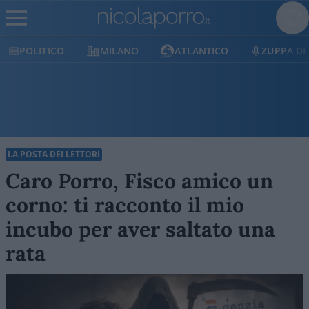
POLITICO
MILANO
ATLANTICO
ZUPPA DI
LA POSTA DEI LETTORI
Caro Porro, Fisco amico un
corno: ti racconto il mio
incubo per aver saltato una
rata