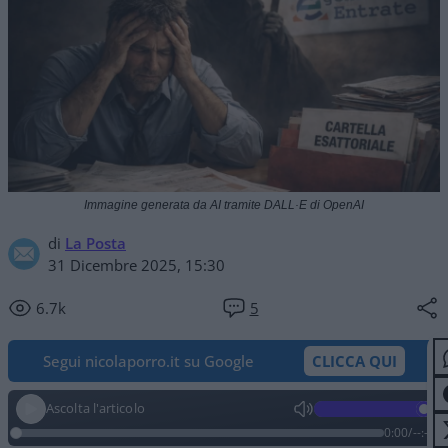
Immagine generata da AI tramite DALL·E di OpenAI
di
La Posta
31 Dicembre 2025, 15:30
6.7k
5
Segui nicolaporro.it su Google
CLICCA QUI
Ascolta l'articolo
0:00
/
--:--