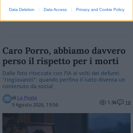
Vai all'archivio delle vignette
Data Deletion
Data Access
Privacy and Cookie Policy
Caro Porro, abbiamo davvero
perso il rispetto per i morti
Dalle foto ritoccate con l’IA ai volti dei defunti
“ringiovaniti”: quando perfino il lutto diventa un
contenuto da social
di
La Posta
1.9k
10
9 Agosto 2026, 19:56