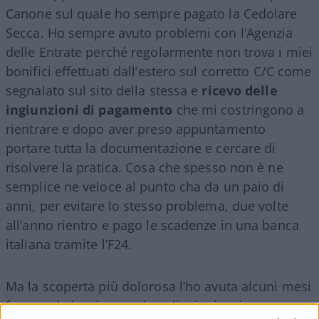
Canone sul quale ho sempre pagato la Cedolare
Secca. Ho sempre avuto problemi con l’Agenzia
delle Entrate perché regolarmente non trova i miei
bonifici effettuati dall’estero sul corretto C/C come
segnalato sul sito della stessa e
ricevo delle
ingiunzioni di pagamento
che mi costringono a
rientrare e dopo aver preso appuntamento
portare tutta la documentazione e cercare di
risolvere la pratica. Cosa che spesso non è ne
semplice ne veloce al punto cha da un paio di
anni, per evitare lo stesso problema, due volte
all’anno rientro e pago le scadenze in una banca
italiana tramite l’F24.
Ma la scoperta più dolorosa l’ho avuta alcuni mesi
fa quando ho ricevuto la solita ingiunzione