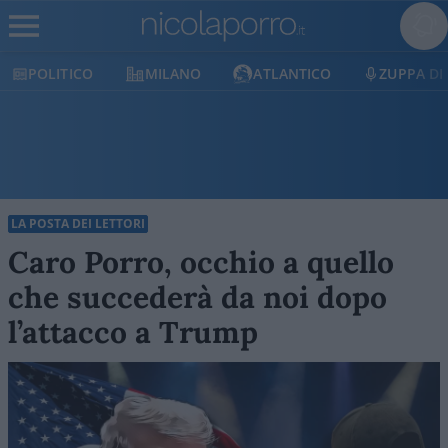
POLITICO
MILANO
ATLANTICO
ZUPPA DI
LA POSTA DEI LETTORI
Caro Porro, occhio a quello
che succederà da noi dopo
l’attacco a Trump