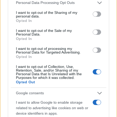
Personal Data Processing Opt Outs
anche nelle sue periferie e noi europei come
I want to opt-out of the Sharing of my
c’insegna la storia non siamo di certo estranei alla
personal data.
violenza politica.
Opted In
I want to opt-out of the Sale of my
Personal Data.
Opted In
Raffaele Varriale, 14 luglio 2024
I want to opt-out of processing my
Personal Data for Targeted Advertising.
Opted In
Nicolaporro.it è anche su Whatsapp. È sufficiente
cliccare qui
per iscriversi al canale ed essere sempre
I want to opt-out of Collection, Use,
Retention, Sale, and/or Sharing of my
aggiornati (gratis).
Personal Data that Is Unrelated with the
Purposes for which it was collected.
Opted Out
#ATTENTATO
#DONALD TRUMP
#JOE BIDEN
Google consents
#USA
I want to allow Google to enable storage
related to advertising like cookies on web or
9
device identifiers in apps.