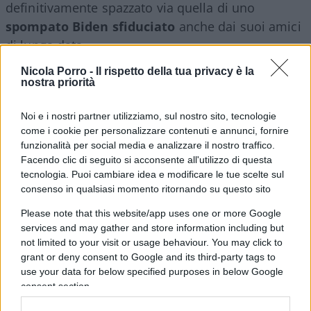
definitivamente spazzato via quella di uno
spompato Biden sfiduciato
anche dai suoi amici
di lunga data.
Nicola Porro -
Il rispetto della tua privacy è la
nostra priorità
La foto segnaletica di Trump e la foto di un Trump
sanguinante appena raggiunto da un colpo d’arma
Noi e i nostri partner utilizziamo, sul nostro sito, tecnologie
da fuoco sono
il nuovo manifesto elettorale
come i cookie per personalizzare contenuti e annunci, fornire
consolidato della campagna elettorale 2024 dei
funzionalità per social media e analizzare il nostro traffico.
repubblicani, i quali potranno ora con più
Facendo clic di seguito si acconsente all'utilizzo di questa
tecnologia. Puoi cambiare idea e modificare le tue scelte sul
efficacia e determinazione di prima aizzare
consenso in qualsiasi momento ritornando su questo sito
l’America profonda contro l’establishment e
Please note that this website/app uses one or more Google
prendersi la Casa Bianca
il prossimo novembre.
services and may gather and store information including but
Dall’Europa guardiamo esterrefatti a cosa accade
not limited to your visit or usage behaviour. You may click to
oltreoceano, ma sbaglieremmo a sottovalutare i
grant or deny consent to Google and its third-party tags to
preoccupanti segnali che emergono anche qui nel
use your data for below specified purposes in below Google
consent section.
nostro Vecchio Continente, perché ciò che accade
nella capitale di un impero si diffonde col tempo