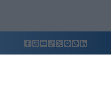
LUNIFIN S.r.l. a socio unico. Sede legale Milano, Largo F. Richini, 2/A,
20122 (MI), C.F./P.Iva en. 07174900154, REA cap. soc. euro 10.000,00
i.v.
Home
Advertising
Condizioni d’uso
Privacy Policy
Cookie policy
Cambia il consenso ai cookie
Dichiarazione di accessibilità
nicolaporro.it
è una testata registrata il 20 aprile 2021 al n. 94 del
registro della Stampa del Tribunale di Milano.