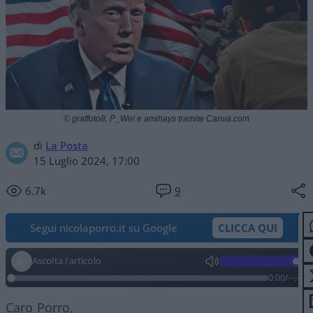
© graffoto8, P_Wei e amihays tramite Canva.com
di
La Posta
15 Luglio 2024, 17:00
6.7k
9
Segui nicolaporro.it su Google
CLICCA QUI
Ascolta l'articolo
0:00
/
--:--
Caro Porro,