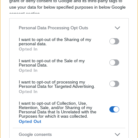
grant or deny consent to Google and its third-party tags to
e lo stato di truppe e battaglioni. “Siamo a
use your data for below specified purposes in below Google
conoscenza delle segnalazioni di post sui social
consent section.
media e il Dipartimento sta esaminando la
questione”, ha dichiarato
Sabrina Singh
, vice
Personal Data Processing Opt Outs
addetta stampa del Dipartimento della Difesa
I want to opt-out of the Sharing of my
degli Stati Uniti. Secondo quanto riporta il
New
personal data.
Opted In
York Times
, gli atti segreti risalgono ad oltre un
mese fa, il 1° marzo. La controffensiva invece
I want to opt-out of the Sale of my
Personal Data.
sarebbe prevista per il 30 aprile. Uno dei
Opted In
documenti riassumeva i programmi di
I want to opt-out of processing my
addestramento di 12 brigate da combattimento
Personal Data for Targeted Advertising.
Opted In
ucraino. Secondo i documenti, i militari di
Zelensky sono stati addestrati dalle forze Usa e
I want to opt-out of Collection, Use,
Retention, Sale, and/or Sharing of my
della Nato e dovrebbero ricevere 250 carri armati
Personal Data that Is Unrelated with the
Purposes for which it was collected.
e oltre 350 veicoli meccanizzati.
Opted Out
Google consents
Articolo in aggiornamento