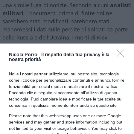
una simile fuga di notizie. Secondo alcuni
analisti
militari
, i documenti prima di finire online
sarebbero stati modificati: sarebbero stati
manomessi i dati sulle perdite di soldati da parte
della Russia e dell’Ucraina. I morti di Kiev
sarebbero stati sovrastimati mentre quelli di
Mosca sottostimati, il che fa pensare ad
una
Nicola Porro -
Il rispetto della tua privacy è la
nostra priorità
manomissione da parte degli 007 di Putin
.
Resta da capire, se così fosse, come siano potuti
Noi e i nostri partner utilizziamo, sul nostro sito, tecnologie
arrivare simili documenti nelle mani degli agenti
come i cookie per personalizzare contenuti e annunci, fornire
segreti russi.
funzionalità per social media e analizzare il nostro traffico.
Facendo clic di seguito si acconsente all'utilizzo di questa
tecnologia. Puoi cambiare idea e modificare le tue scelte sul
consenso in qualsiasi momento ritornando su questo sito
Il danno è enorme. All’interno infatti sono
Please note that this website/app uses one or more Google
dettagliate le prossime consegne di armi da parte
services and may gather and store information including but
della Nato all’Ucraina, ma anche i i piani strategici
not limited to your visit or usage behaviour. You may click to