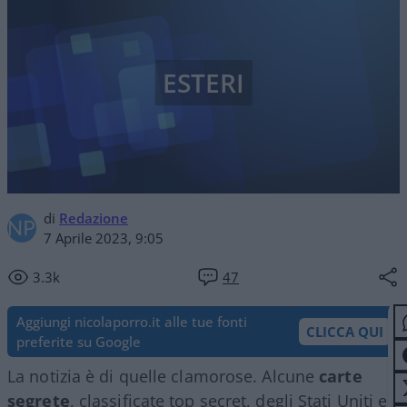
ESTERI
di
Redazione
7 Aprile 2023, 9:05
3.3k
47
Aggiungi nicolaporro.it alle tue fonti
CLICCA QUI
preferite su Google
La notizia è di quelle clamorose. Alcune
carte
segrete
, classificate top secret, degli Stati Uniti e