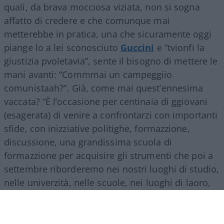
quali, da brava mocciosa viziata, non si sogna
affatto di credere e che comunque mai
metterebbe in pratica, una che sicuramente oggi
piange lo a lei sconosciuto
Guccini
e “tvionfi la
giustizia pvoletavia”, sente il bisogno di mettere le
mani avanti: “Commmai un campeggiio
comunistaah?”. Già, come mai quest’ennesima
vaccata? “È l’occasione per centinaia di ggiovani
(esagerata) di venire a confrontarzi con importanti
sfide, con inizziative politighe, formazzione,
discussione, una grandissima scuola di
formazzione per acquisire gli strumenti che poi a
settembre riborderemo nei nostri luoghi di studio,
nelle univerzità, nelle scuole, nei luoghi di laoro,
più conzapevoli e piùfforti, per poter portare
auandi la nostra attividà e saper organizzuare la
ggioventù
più coscccientecombattiva”.