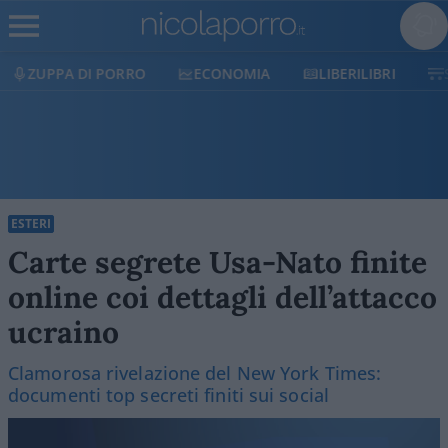
ECONOMIA
LIBERILIBRI
SHOP
SOSTIENICI
ESTERI
Carte segrete Usa-Nato finite
online coi dettagli dell’attacco
ucraino
Clamorosa rivelazione del New York Times:
documenti top secreti finiti sui social