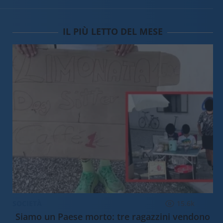
IL PIÙ LETTO DEL MESE
SOCIETÀ
15.6k
Siamo un Paese morto: tre ragazzini vendono