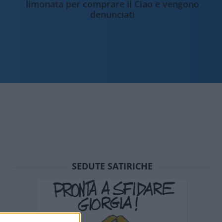
limonata per comprare il Ciao e vengono
denunciati
SEDUTE SATIRICHE