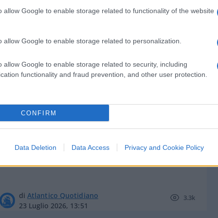
o allow Google to enable storage related to functionality of the website
o allow Google to enable storage related to personalization.
di
Massimo Balsamo
5k
o allow Google to enable storage related to security, including
23 Luglio 2026, 14:13
cation functionality and fraud prevention, and other user protection.
Caso Fakir, giustizia di piazza.
CONFIRM
Stasera Red Pill episodio 88
Data Deletion
Data Access
Privacy and Cookie Policy
di
Atlantico Quotidiano
3.3k
23 Luglio 2026, 13:51