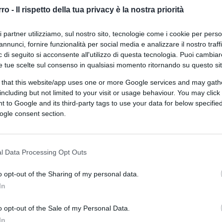
pagate: ecco il piano segreto di
rro -
Il rispetto della tua privacy è la nostra priorità
Mosca
ri partner utilizziamo, sul nostro sito, tecnologie come i cookie per pers
annunci, fornire funzionalità per social media e analizzare il nostro traff
 di seguito si acconsente all'utilizzo di questa tecnologia. Puoi cambiar
e tue scelte sul consenso in qualsiasi momento ritornando su questo si
 that this website/app uses one or more Google services and may gath
di
Giulio Alfredo Galetti
4.2k
including but not limited to your visit or usage behaviour. You may click 
4 Agosto 2026, 18:00
 to Google and its third-party tags to use your data for below specifi
ogle consent section.
L’elicottero, poi l’abbordaggio: così
Marina italiana ha fermato la “flotta
l Data Processing Opt Outs
ombra” russa
o opt-out of the Sharing of my personal data.
In
o opt-out of the Sale of my Personal Data.
In