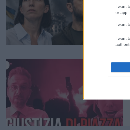
I want t
or app.
I want t
I want t
authenti