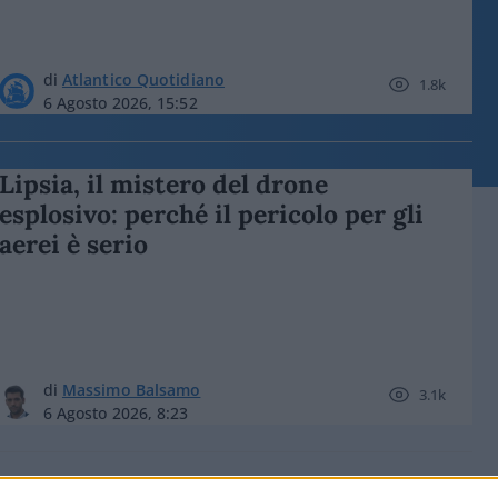
di
Atlantico Quotidiano
1.8k
6 Agosto 2026, 15:52
Lipsia, il mistero del drone
esplosivo: perché il pericolo per gli
aerei è serio
di
Massimo Balsamo
3.1k
6 Agosto 2026, 8:23
Dai finti estremisti alle piazze