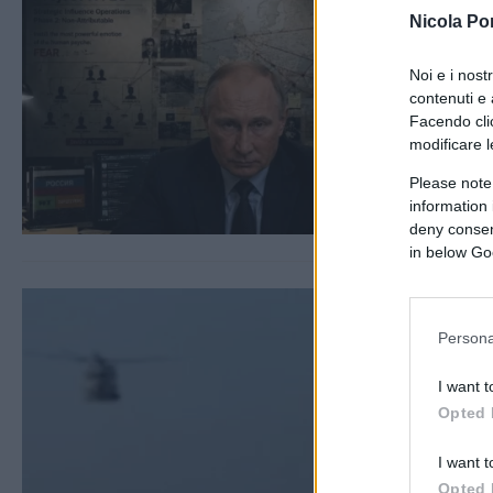
Nicola Po
Noi e i nost
contenuti e 
Facendo clic
modificare l
Please note
information 
deny consent
in below Go
Persona
I want t
Opted 
I want t
Opted 