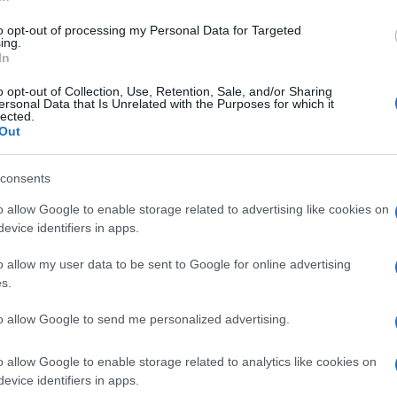
di
Redazione
6.6k
2 Agosto 2026, 17:11
to opt-out of processing my Personal Data for Targeted
ing.
In
Il paradosso della Turchia: influenza
o opt-out of Collection, Use, Retention, Sale, and/or Sharing
ersonal Data that Is Unrelated with the Purposes for which it
all’estero e repressione interna
lected.
Out
consents
o allow Google to enable storage related to advertising like cookies on
evice identifiers in apps.
di
Nathan Greppi
2.7k
o allow my user data to be sent to Google for online advertising
30 Luglio 2026, 5:59
s.
to allow Google to send me personalized advertising.
Schlein smaschera il campo largo: su
Kiev volano gli stracci
o allow Google to enable storage related to analytics like cookies on
evice identifiers in apps.