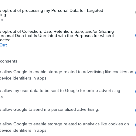
di
Federico Punzi
3.4k
1 Agosto 2026, 5:58
to opt-out of processing my Personal Data for Targeted
ing.
In
Covid: ecco tutte le bugie di Fauci
o opt-out of Collection, Use, Retention, Sale, and/or Sharing
ersonal Data that Is Unrelated with the Purposes for which it
lected.
Out
consents
o allow Google to enable storage related to advertising like cookies on
evice identifiers in apps.
di
Andrea B. Nardi
3.8k
o allow my user data to be sent to Google for online advertising
31 Luglio 2026, 5:58
s.
to allow Google to send me personalized advertising.
Odissea, il Cavallo di Nolan. Red Pill
episodio 89
o allow Google to enable storage related to analytics like cookies on
evice identifiers in apps.