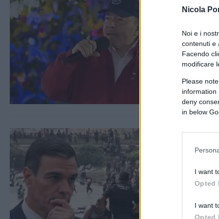
Nicola Po
Noi e i nost
contenuti e 
Facendo clic
modificare l
Please note
information 
deny consent
in below Go
Persona
I want t
Opted 
I want t
Opted 