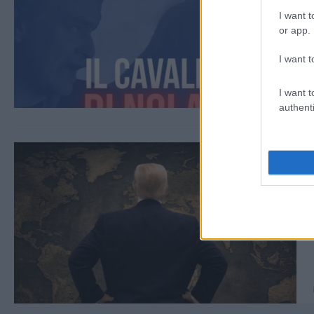
I want t
or app.
I want t
I want t
authenti