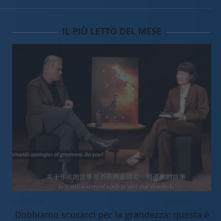
IL PIÙ LETTO DEL MESE
CULTURA
3.5k
Dobbiamo scusarci per la grandezza: questa è