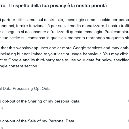
democrazia
rro -
Il rispetto della tua privacy è la nostra priorità
ri partner utilizziamo, sul nostro sito, tecnologie come i cookie per pers
annunci, fornire funzionalità per social media e analizzare il nostro traff
 di seguito si acconsente all'utilizzo di questa tecnologia. Puoi cambiar
e tue scelte sul consenso in qualsiasi momento ritornando su questo si
 that this website/app uses one or more Google services and may gath
di
Daniele Biello
2.5k
including but not limited to your visit or usage behaviour. You may click 
2 Agosto 2026, 5:57
 to Google and its third-party tags to use your data for below specifi
ogle consent section.
L’invasione di Ceuta, ecco tutti i
fallimenti di Sanchez
l Data Processing Opt Outs
o opt-out of the Sharing of my personal data.
In
o opt-out of the Sale of my Personal Data.
In