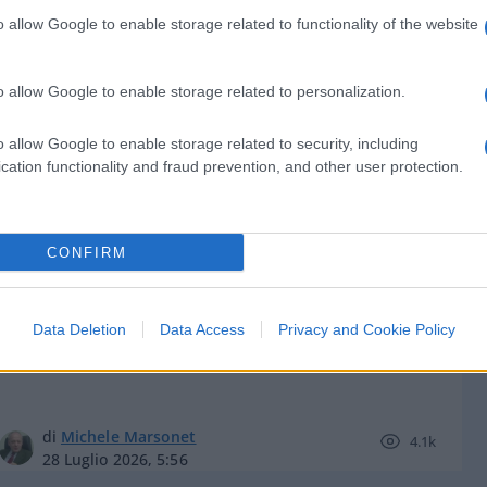
o allow Google to enable storage related to functionality of the website
o allow Google to enable storage related to personalization.
di
Atlantico Quotidiano
3.1k
o allow Google to enable storage related to security, including
30 Luglio 2026, 13:24
cation functionality and fraud prevention, and other user protection.
L’America è davvero in crisi? Ecco
CONFIRM
perché meglio essere cauti
Data Deletion
Data Access
Privacy and Cookie Policy
di
Michele Marsonet
4.1k
28 Luglio 2026, 5:56