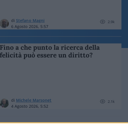
di
Stefano Magni
2.9k
6 Agosto 2026, 5:57
Fino a che punto la ricerca della
felicità può essere un diritto?
di
Michele Marsonet
2.1k
4 Agosto 2026, 5:52
Daniel Ortega e l’essenza della