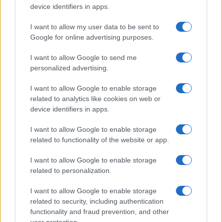
device identifiers in apps.
I want to allow my user data to be sent to
Google for online advertising purposes.
I want to allow Google to send me
personalized advertising.
Rottamazione-quinquies: domani
I want to allow Google to enable storage
scade la rata unica
related to analytics like cookies on web or
device identifiers in apps.
di
Enrico Foscarini
1.8k
I want to allow Google to enable storage
4 Agosto 2026, 16:00
related to functionality of the website or app.
I want to allow Google to enable storage
related to personalization.
I want to allow Google to enable storage
related to security, including authentication
functionality and fraud prevention, and other
user protection.