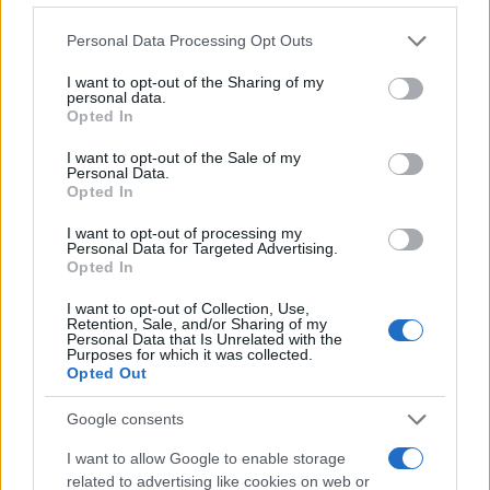
Personal Data Processing Opt Outs
I want to opt-out of the Sharing of my
personal data.
Opted In
I want to opt-out of the Sale of my
Personal Data.
Opted In
Il vicino modifica la facciata del
I want to opt-out of processing my
condominio. Cosa posso fare?
Personal Data for Targeted Advertising.
Opted In
di
Enrico Foscarini
I want to opt-out of Collection, Use,
4.1k
Retention, Sale, and/or Sharing of my
5 Agosto 2026, 7:00
Personal Data that Is Unrelated with the
Purposes for which it was collected.
Opted Out
Google consents
I want to allow Google to enable storage
related to advertising like cookies on web or