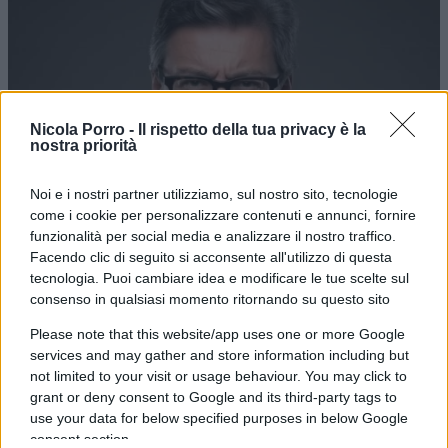
Nicola Porro -
Il rispetto della tua privacy è la
nostra priorità
Noi e i nostri partner utilizziamo, sul nostro sito, tecnologie
come i cookie per personalizzare contenuti e annunci, fornire
Difesa ed energia: clausola di
funzionalità per social media e analizzare il nostro traffico.
salvaguardia significa più debito
Facendo clic di seguito si acconsente all'utilizzo di questa
tecnologia. Puoi cambiare idea e modificare le tue scelte sul
consenso in qualsiasi momento ritornando su questo sito
di
Enrico Foscarini
1.5k
5 Agosto 2026, 12:00
Please note that this website/app uses one or more Google
services and may gather and store information including but
not limited to your visit or usage behaviour. You may click to
grant or deny consent to Google and its third-party tags to
use your data for below specified purposes in below Google
consent section.