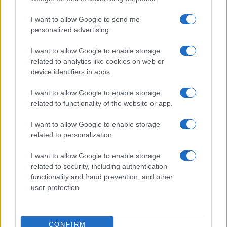
Trump-Iran: un brutto accordo, ma
I want to allow Google to send me
non una sconfitta
personalized advertising.
I want to allow Google to enable storage
di
Federico Punzi
4.8k
related to analytics like cookies on web or
23 Giugno 2026, 5:58
device identifiers in apps.
I want to allow Google to enable storage
related to functionality of the website or app.
I want to allow Google to enable storage
related to personalization.
I want to allow Google to enable storage
related to security, including authentication
functionality and fraud prevention, and other
user protection.
CONFIRM