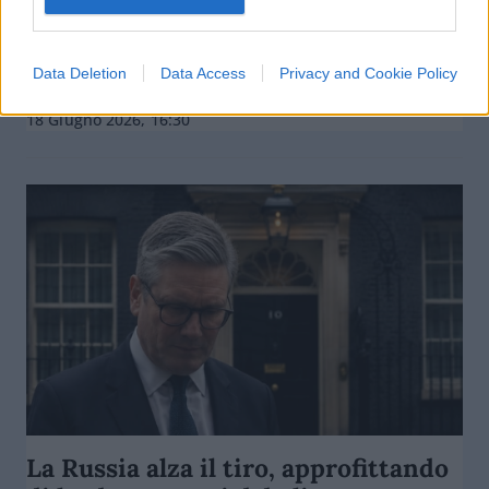
“Contributo modesto”. Quello che
nessuno dice sulla Resistenza
Data Deletion
Data Access
Privacy and Cookie Policy
di Marco Baldassari
5.8k
18 Giugno 2026, 16:30
La Russia alza il tiro, approfittando