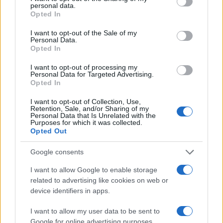
personal data.
Un conto da 1200 miliardi per
Opted In
ricostruire i Paesi in guerra: Italia
I want to opt-out of the Sale of my
in prima linea
Personal Data.
Opted In
I want to opt-out of processing my
di
Bruno Dardani
4.7k
Personal Data for Targeted Advertising.
4 Luglio 2026, 17:00
Opted In
I want to opt-out of Collection, Use,
Retention, Sale, and/or Sharing of my
Personal Data that Is Unrelated with the
Purposes for which it was collected.
Opted Out
Google consents
I want to allow Google to enable storage
related to advertising like cookies on web or
device identifiers in apps.
I want to allow my user data to be sent to
Google for online advertising purposes.