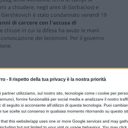
imi a chiudere, negli anni di Gorbaciov) e
i. Gershkovich è stato condannato venerdì 19
anni di carcere con l’accusa di
e chiuse in cui la difesa ha avuto le mani
a convocazione dei testimoni. Per il governo
zione.
rro -
Il rispetto della tua privacy è la nostra priorità
ione Sovietica, è nato nell’ottobre del
e. I suoi genitori, russi emigrati negli Usa
ri partner utilizziamo, sul nostro sito, tecnologie come i cookie per pers
nterno del mondo russo
: lingua,
annunci, fornire funzionalità per social media e analizzare il nostro traff
 di seguito si acconsente all'utilizzo di questa tecnologia. Puoi cambiar
o sempre lì, nel Paese d’origine della
e tue scelte sul consenso in qualsiasi momento ritornando su questo si
 that this website/app uses one or more Google services and may gath
including but not limited to your visit or usage behaviour. You may click 