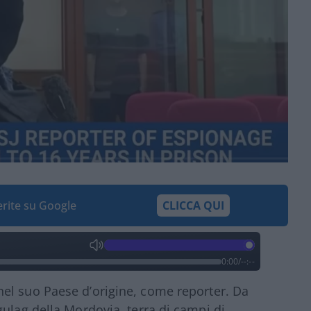
ferite su Google
CLICCA QUI
0:00
/
--:--
nel suo Paese d’origine, come reporter. Da
gulag della Mordovia, terra di campi di