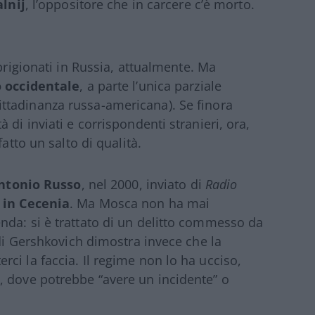
lnij
, l’oppositore che in carcere c’è morto.
prigionati in Russia, attualmente. Ma
o occidentale
, a parte l’unica parziale
ittadinanza russa-americana). Se finora
di inviati e corrispondenti stranieri, ora,
atto un salto di qualità.
ntonio Russo
, nel 2000, inviato di
Radio
i in Cecenia
. Ma Mosca non ha mai
nda: si è trattato di un delitto commesso da
 di Gershkovich dimostra invece che la
ci la faccia. Il regime non lo ha ucciso,
, dove potrebbe “avere un incidente” o