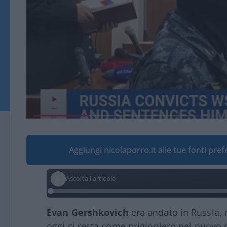
Aggiungi nicolaporro.it alle tue fonti pre
Ascolta l'articolo
Evan Gershkovich
era andato in Russia, 
oggi ci resta come prigioniero nel nuovo 