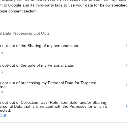
York Times
, Gershkovich è tornato nella sua
 to Google and its third-party tags to use your data for below specifi
re per il
Moscow Times
, un giornale che i
ogle consent section.
i” e che si ripropone di far conoscere la
a inglese. Popolare fra i giovani,
attivissimo
l Data Processing Opt Outs
ort, questo giornalista americano si è fatto
 tanto fra quelli di regime. Infatti non si è
o opt-out of the Sharing of my personal data.
re dell’apparato di Putin, che allora era già
In
talitaria.
o opt-out of the Sale of my Personal Data.
In
Agence France Presse
, la sua carriera è
to opt-out of processing my Personal Data for Targeted
ing.
rato nella squadra del
Wall Street Journal
,
In
icano. C’era bisogno di un russo che
o opt-out of Collection, Use, Retention, Sale, and/or Sharing
l’inizio dell’invasione dell’Ucraina, e
ersonal Data that Is Unrelated with the Purposes for which it
lected.
iusto. Anche se, per seguire l’Europa nel
Out
azione di Londra, lui era in Russia una