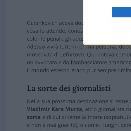
Gershkovich aveva documentato
diversi 
cosa lo attende, conosce le condizioni nel
colonie penali, gli abusi, le violazioni dei d
Adesso vivrà tutto in prima persona, dopo
moscovita di Lefortovo. Qui poteva comunic
un avvocato e dall’ambasciatore americano
il mondo esterno erano pur sempre limita
La sorte dei giornalisti
Nella sua prossima destinazione si teme
Vladimir Kara Murza
, altro giornalista r
sorte
e di cui si teme la morte (soprattut
e non è mai guarito), o come i lunghi per