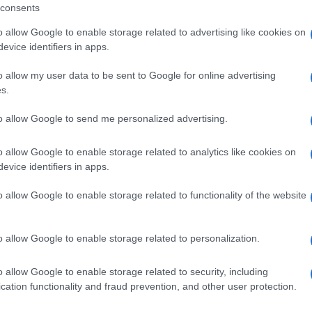
 Paese dall’interno
. “Ormai è diventata
consents
engano portate via”, aveva scritto nel luglio
o allow Google to enable storage related to advertising like cookies on
 di tutti i critici, dubbiosi e recalcitranti
evice identifiers in apps.
l vicino europeo.
o allow my user data to be sent to Google for online advertising
s.
to allow Google to send me personalized advertising.
 2023, un anno dopo l’inizio della guerra,
 Urali, sul reclutamento della compagnia
o allow Google to enable storage related to analytics like cookies on
evice identifiers in apps.
retto del Kgb) a Ekaterinburg, è stato
rità russe era lì per studiare le compagnie
o allow Google to enable storage related to functionality of the website
usa non dovrebbe stupire: dal punto di vista
 sia esplicitamente autorizzato dallo Stato,
o allow Google to enable storage related to personalization.
formazione ufficiali, è automaticamente
ui è addirittura vietato pronunciare o
o allow Google to enable storage related to security, including
quella che le autorità chiamano ancora
cation functionality and fraud prevention, and other user protection.