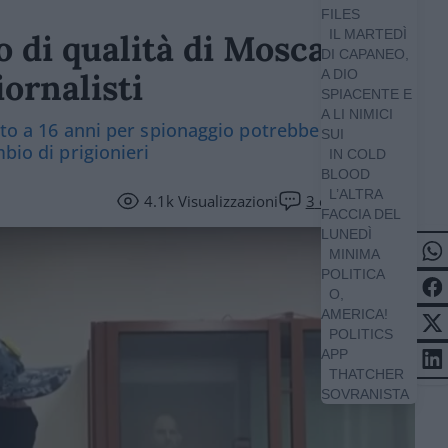
FILES
IL MARTEDÌ
o di qualità di Mosca
DI CAPANEO,
iornalisti
A DIO
SPIACENTE E
A LI NIMICI
ato a 16 anni per spionaggio potrebbe sparire
SUI
bio di prigionieri
IN COLD
BLOOD
L’ALTRA
4.1k
Visualizzazioni
3
commenti
FACCIA DEL
LUNEDÌ
MINIMA
POLITICA
O,
AMERICA!
POLITICS
APP
THATCHER
SOVRANISTA