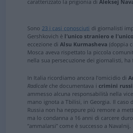
caratterizzato la prigionia di
Aleksej Nava
Sono
23 i casi conosciuti
di giornalisti im
Gershkovich è
l’unico straniero e l’unic
eccezione di
Alsu Kurmasheva
(doppia c
Mosca aveva rispettato la piccola comunità 
nella sua persecuzione dei giornalisti, ha f
In Italia ricordiamo ancora l’omicidio di
A
Radicale
che documentava i
crimini russ
ammesso alcuna responsabilità nella vice
mano ignota a Tbilisi, in Georgia. Il caso
Russia non ha neppure più remore a metter
ma lo condanna a 16 anni di carcere duro
“ammalarsi” come è successo a Navalnij.