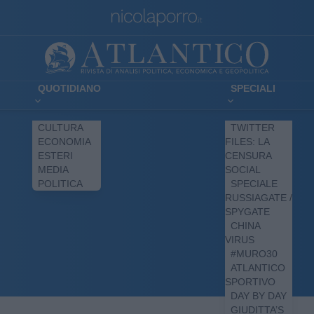
QUOTIDIANO
SPECIALI
CULTURA
TWITTER
ECONOMIA
FILES: LA
ESTERI
CENSURA
MEDIA
SOCIAL
POLITICA
SPECIALE
RUSSIAGATE /
SPYGATE
CHINA
VIRUS
#MURO30
ATLANTICO
SPORTIVO
DAY BY DAY
GIUDITTA’S