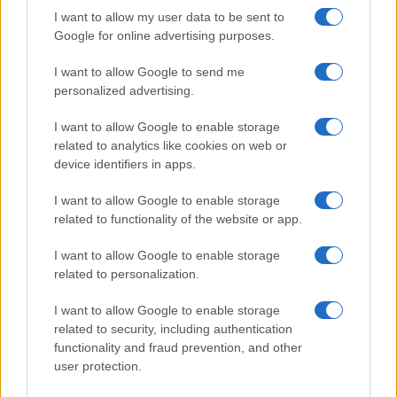
I want to allow my user data to be sent to
Google for online advertising purposes.
Dopo Gaza, anche in Libano
giornalisti conniventi con il
I want to allow Google to send me
personalized advertising.
terrorismo
I want to allow Google to enable storage
related to analytics like cookies on web or
di
Nathan Greppi
4.8k
device identifiers in apps.
8 Aprile 2026, 5:54
I want to allow Google to enable storage
related to functionality of the website or app.
I want to allow Google to enable storage
related to personalization.
I want to allow Google to enable storage
related to security, including authentication
functionality and fraud prevention, and other
user protection.