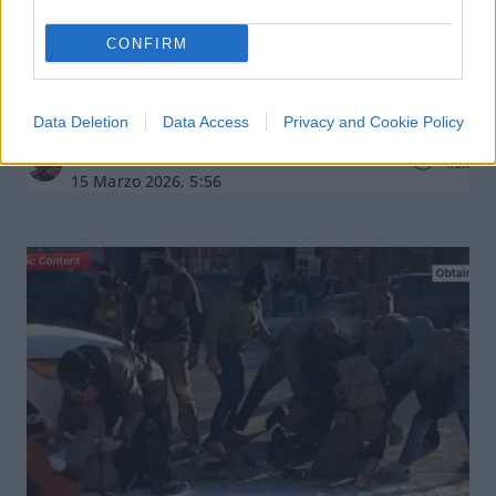
CONFIRM
Come le dirette streaming stanno
uccidendo i media tradizionali
Data Deletion
Data Access
Privacy and Cookie Policy
di
Roberto Ezio Pozzo
4.5k
15 Marzo 2026, 5:56