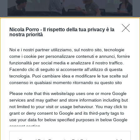
Travaglio racconta agli studenti
Nicola Porro -
Il rispetto della tua privacy è la
della Statale il futuro (e l’etica) del
nostra priorità
giornalismo
Noi e i nostri partner utilizziamo, sul nostro sito, tecnologie
come i cookie per personalizzare contenuti e annunci, fornire
di Federica Arata e Riccardo Ferreri
4.6k
funzionalità per social media e analizzare il nostro traffico.
24 Aprile 2026, 16:14
Facendo clic di seguito si acconsente all'utilizzo di questa
tecnologia. Puoi cambiare idea e modificare le tue scelte sul
consenso in qualsiasi momento ritornando su questo sito
Please note that this website/app uses one or more Google
services and may gather and store information including but
not limited to your visit or usage behaviour. You may click to
grant or deny consent to Google and its third-party tags to
use your data for below specified purposes in below Google
consent section.