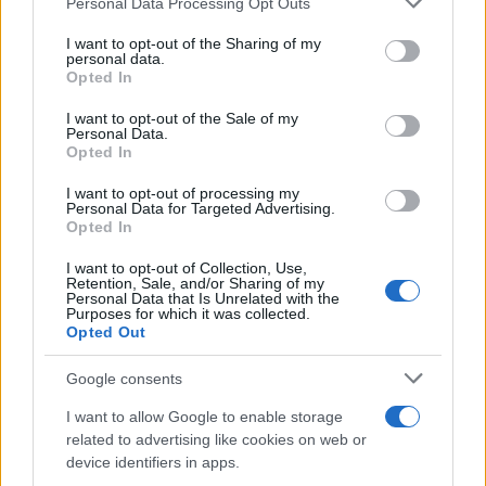
Personal Data Processing Opt Outs
I want to opt-out of the Sharing of my
personal data.
Opted In
Wired Italia, la chiusura è un
cambio di paradigma
I want to opt-out of the Sale of my
Personal Data.
Opted In
di
Enrico Foscarini
4.1k
I want to opt-out of processing my
18 Aprile 2026, 11:47
Personal Data for Targeted Advertising.
Opted In
I want to opt-out of Collection, Use,
Retention, Sale, and/or Sharing of my
Personal Data that Is Unrelated with the
Purposes for which it was collected.
Opted Out
Google consents
I want to allow Google to enable storage
related to advertising like cookies on web or
device identifiers in apps.