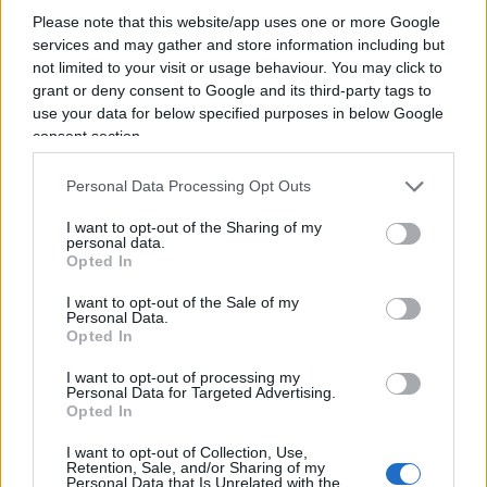
settembre 2025
, quando Damilano ha ospitato il
Please note that this website/app uses one or more Google
giornalista
Gad Lerner
e il rabbino capo di Roma
services and may gather and store information including but
Riccardo Di Segni
, co-autori del libro
“Ebrei in
not limited to your visit or usage behaviour. You may click to
grant or deny consent to Google and its third-party tags to
guerra. Dialogo tra un rabbino e un dissidente”
.
use your data for below specified purposes in below Google
Tuttavia, è curioso che Lerner venisse presentato
consent section.
come un “dissidente”, quando la sua influenza
mediatica è infinitamente maggiore rispetto a
Personal Data Processing Opt Outs
quella di molti altri ebrei con posizioni diverse
I want to opt-out of the Sharing of my
dalle sue, verso i quali talvolta ha mostrato una
personal data.
Opted In
certa intolleranza (nel
luglio 2024
, ha detto a
La
Stampa
che secondo lui gli ebrei che votano a
I want to opt-out of the Sale of my
Personal Data.
destra sarebbero “contro natura”).
Opted In
I want to opt-out of processing my
Barghouti e Hamas
Personal Data for Targeted Advertising.
Opted In
I want to opt-out of Collection, Use,
Retention, Sale, and/or Sharing of my
Nel
gennaio 2026
, il giornalista ha ospitato a
Il
Personal Data that Is Unrelated with the