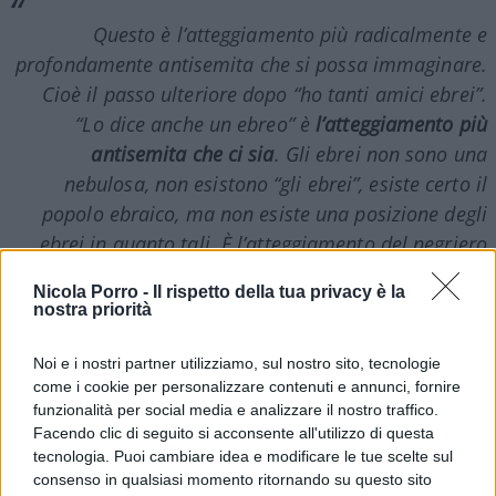
Questo è l’atteggiamento più radicalmente e
profondamente antisemita che si possa immaginare.
Cioè il passo ulteriore dopo “ho tanti amici ebrei”.
“Lo dice anche un ebreo” è
l’atteggiamento più
antisemita che ci sia
. Gli ebrei non sono una
nebulosa, non esistono “gli ebrei”, esiste certo il
popolo ebraico, ma non esiste una posizione degli
ebrei in quanto tali. È l’atteggiamento del negriero
che chiama a parlare il servo più fedele che dice “Sì,
Nicola Porro -
Il rispetto della tua privacy è la
il padrone è buono”. È il comportamento più razzista
nostra priorità
che si possa immaginare, più radicale.
Noi e i nostri partner utilizziamo, sul nostro sito, tecnologie
come i cookie per personalizzare contenuti e annunci, fornire
funzionalità per social media e analizzare il nostro traffico.
Facendo clic di seguito si acconsente all'utilizzo di questa
tecnologia. Puoi cambiare idea e modificare le tue scelte sul
Un maggiore contraddittorio si è manifestato nel
consenso in qualsiasi momento ritornando su questo sito