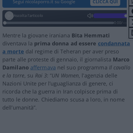
Segui nicolaporro.it su Google
CLICCA QUI
Ascolta l'articolo
0:00
/
--:--
Mentre la giovane iraniana
Bita Hemmati
diventava la
prima donna ad essere
condannata
a morte
dal regime di Teheran per aver preso
parte alle proteste di gennaio, il giornalista
Marco
Damilano
affermava
nel suo programma
Il cavallo
e la torre
, su
Rai 3
: “
UN Women
, l’agenzia delle
Nazioni Unite per l’uguaglianza di genere, ci
ricorda che la guerra in Iran colpisce prima di
tutto le donne. Chiediamo scusa a loro, in nome
dell’umanità”.