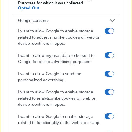
Purposes for which it was collected.
cavallo e la torre
Fadwa Barghouti
, moglie del
Opted Out
terrorista palestinese
Marwan Barghouti
,
rinchiuso in un carcere israeliano dal 2002 per
Google consents
essere stato il mandante di diversi attentati
I want to allow Google to enable storage
terroristici durante la Seconda Intifada. Damilano
related to advertising like cookies on web or
device identifiers in apps.
ha definito il marito di lei
“un leader carismatico”
e
ne ha ripreso la definizione datane all’estero di
I want to allow my user data to be sent to
“Mandela palestinese”, proiettandone dei video
Google for online advertising purposes.
celebrativi.
I want to allow Google to send me
personalized advertising.
In tutto ciò, il conduttore non solo ha minimizzato
I want to allow Google to enable storage
il fatto che Barghouti è responsabile della morte
related to analytics like cookies on web or
di diversi innocenti, ma in più ha rimarcato il fatto
device identifiers in apps.
che avrebbe sempre respinto le accuse. Peccato
I want to allow Google to enable storage
che, come hanno documentato il
Washington Post
related to functionality of the website or app.
e
Haaretz
, nei primi anni 2000 da leader delle