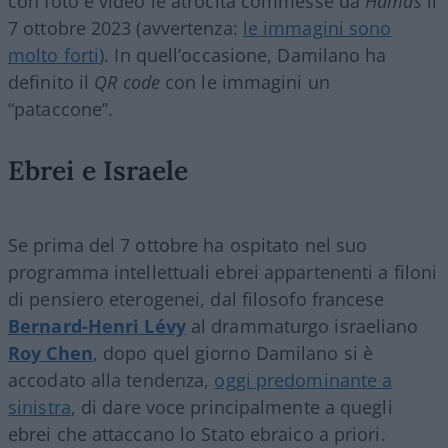
con foto e video le atrocità commesse da
Hamas
il
7 ottobre 2023 (avvertenza:
le immagini sono
molto forti
). In quell’occasione, Damilano ha
definito il
QR code
con le immagini un
“pataccone”.
Ebrei e Israele
Se prima del 7 ottobre ha ospitato nel suo
programma intellettuali ebrei appartenenti a filoni
di pensiero eterogenei, dal filosofo francese
Bernard-Henri Lévy
al drammaturgo israeliano
Roy Chen
, dopo quel giorno Damilano si è
accodato alla tendenza,
oggi predominante a
sinistra
, di dare voce principalmente a quegli
ebrei che attaccano lo Stato ebraico a priori.