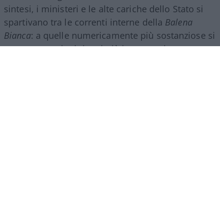
sintesi, i ministeri e le alte cariche dello Stato si
spartivano tra le correnti interne della
Balena
Bianca
: a quelle numericamente più sostanziose si
assegnavano i ministeri più importanti, come
quello degli Interni o il dicastero degli Esteri,
mentre le correnti minoritarie del partito di
maggioranza non potevano che aspirare a qualche
sottosegretariato o un ministro senza portafoglio.