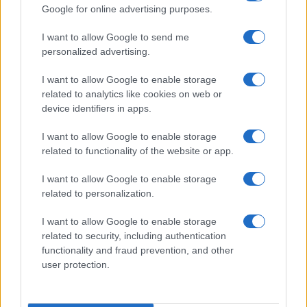
Google for online advertising purposes.
Superbonus, l’Ue certifica il disastro
da 170 miliardi
I want to allow Google to send me
personalized advertising.
di
Enrico Foscarini
I want to allow Google to enable storage
5k
8 Luglio 2026, 17:44
related to analytics like cookies on web or
device identifiers in apps.
I want to allow Google to enable storage
related to functionality of the website or app.
I want to allow Google to enable storage
related to personalization.
I want to allow Google to enable storage
related to security, including authentication
functionality and fraud prevention, and other
user protection.