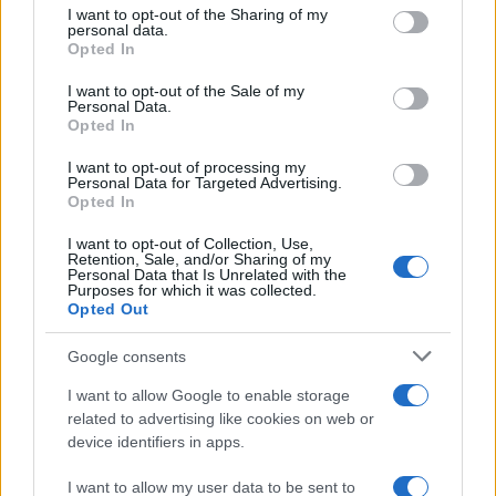
I want to opt-out of the Sharing of my
personal data.
Opted In
“Tassare le case sfitte”. Arriva
l’imposta comunista
I want to opt-out of the Sale of my
Personal Data.
Opted In
di
Giorgio Spaziani Testa
5.9k
I want to opt-out of processing my
20 Luglio 2026, 8:25
Personal Data for Targeted Advertising.
Opted In
I want to opt-out of Collection, Use,
Retention, Sale, and/or Sharing of my
Personal Data that Is Unrelated with the
Purposes for which it was collected.
Opted Out
Google consents
I want to allow Google to enable storage
related to advertising like cookies on web or
device identifiers in apps.
I want to allow my user data to be sent to