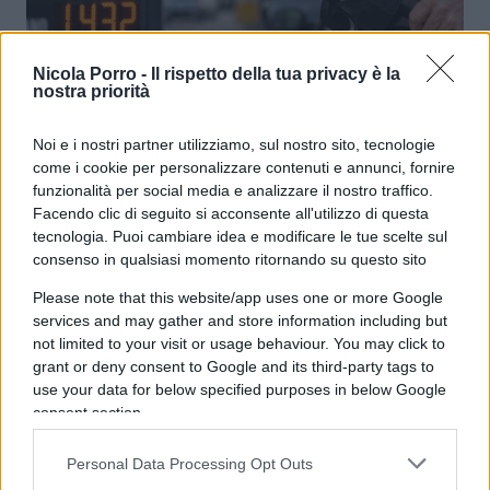
Nicola Porro -
Il rispetto della tua privacy è la
Caro carburanti: perché la trovata
nostra priorità
delle accise mobili non basta
Noi e i nostri partner utilizziamo, sul nostro sito, tecnologie
come i cookie per personalizzare contenuti e annunci, fornire
di
Vincent Vega
2.8k
funzionalità per social media e analizzare il nostro traffico.
26 Luglio 2026, 5:58
Facendo clic di seguito si acconsente all'utilizzo di questa
tecnologia. Puoi cambiare idea e modificare le tue scelte sul
consenso in qualsiasi momento ritornando su questo sito
Please note that this website/app uses one or more Google
services and may gather and store information including but
not limited to your visit or usage behaviour. You may click to
grant or deny consent to Google and its third-party tags to
use your data for below specified purposes in below Google
consent section.
Personal Data Processing Opt Outs