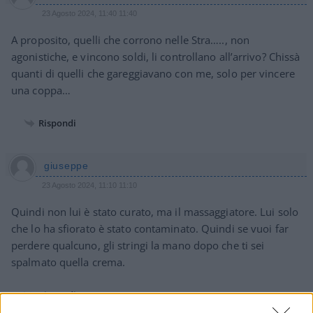
23 Agosto 2024, 11:40 11:40
A proposito, quelli che corrono nelle Stra….., non
agonistiche, e vincono soldi, li controllano all’arrivo? Chissà
quanti di quelli che gareggiavano con me, solo per vincere
una coppa…
Rispondi
giuseppe
23 Agosto 2024, 11:10 11:10
Quindi non lui è stato curato, ma il massaggiatore. Lui solo
che lo ha sfiorato è stato contaminato. Quindi se vuoi far
perdere qualcuno, gli stringi la mano dopo che ti sei
spalmato quella crema.
Rispondi
VIsualizza le risposte
(1)