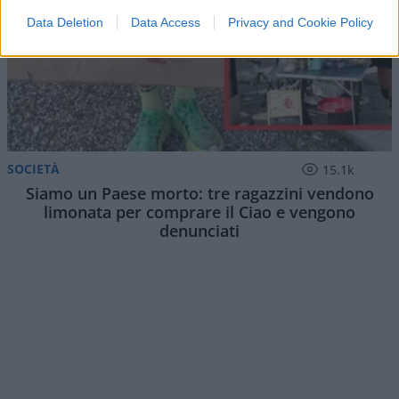
Data Deletion
Data Access
Privacy and Cookie Policy
SOCIETÀ
15.1k
Siamo un Paese morto: tre ragazzini vendono
limonata per comprare il Ciao e vengono
denunciati