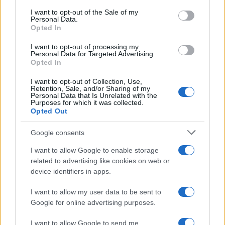
assunto in una Società sovramedicalizzata puzza di ipocrisia
I want to opt-out of the Sale of my
Personal Data.
lontano un miglio
Opted In
Rispondi
VIsualizza le risposte
I want to opt-out of processing my
(2)
Personal Data for Targeted Advertising.
Opted In
Nico
I want to opt-out of Collection, Use,
Retention, Sale, and/or Sharing of my
22 Agosto 2024, 14:55 14:55
Personal Data that Is Unrelated with the
Purposes for which it was collected.
Non vorrei pensare male, ma secondo me Sinner non è
Opted Out
finito sulla gogna mediatica perché i media sono dalla sua
parte. Certo è forte, e’ bravo, e’ il numero 1 ma a volte
Google consents
questo può non bastare.
I want to allow Google to enable storage
related to advertising like cookies on web or
Rispondi
VIsualizza le risposte
(2)
device identifiers in apps.
I want to allow my user data to be sent to
Google for online advertising purposes.
Carica altri commenti
I want to allow Google to send me