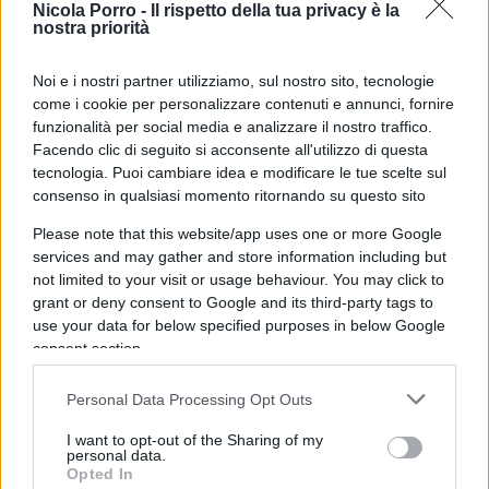
Nicola Porro -
Il rispetto della tua privacy è la
nostra priorità
Nicole
22 Agosto 2024, 21:44 21:44
Noi e i nostri partner utilizziamo, sul nostro sito, tecnologie
come i cookie per personalizzare contenuti e annunci, fornire
Approvo come è stata gestita la questione, però mi chiedo
funzionalità per social media e analizzare il nostro traffico.
perché con Moraschini lo stesso problema ebbe un esito
Facendo clic di seguito si acconsente all'utilizzo di questa
completamente diverso, danneggiando gravemente un
tecnologia. Puoi cambiare idea e modificare le tue scelte sul
atleta. Forse ci sono regole diverse per le varie discipline
consenso in qualsiasi momento ritornando su questo sito
sportive?
Please note that this website/app uses one or more Google
services and may gather and store information including but
Rispondi
VIsualizza le risposte
(2)
not limited to your visit or usage behaviour. You may click to
grant or deny consent to Google and its third-party tags to
use your data for below specified purposes in below Google
Phantom
consent section.
22 Agosto 2024, 15:57 15:57
Personal Data Processing Opt Outs
Se invece si chiamava Novak Djokovic gli rompevano i
kojoni non perché avesse assunto un intruglio chiamato
I want to opt-out of the Sharing of my
farmaco ma al contrario perché non lo aveva
personal data.
Opted In
assunto.Comunque tutta questa attenzione ai mg di farmaco