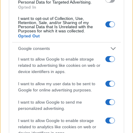
Personal Data for Targeted Advertising.
Opted In
Di certo c’è che la carica dei vertiti di Palazzo
I want to opt-out of Collection, Use,
Madama e Montecitorio sono importanti. Alla
Retention, Sale, and/or Sharing of my
Personal Data that Is Unrelated with the
Camera forse meno, visto che la maggioranza
Purposes for which it was collected.
Opted Out
gode di numeri schiaccianti. Ma al Senato no (12-
13 voti in più della maggioranza assoluta) e
Google consents
dunque si tratta di un ramo del Parlamento, con
I want to allow Google to enable storage
tutte le sue articolazioni, che Meloni vuole
related to advertising like cookies on web or
presidiare bene. La corsa a due sarebbe tra
device identifiers in apps.
Ignazio La Russa
e
Roberto Calderoli
, uomo che
I want to allow my user data to be sent to
più di ogni altro conosce le pieghe dei
Google for online advertising purposes.
regolamenti parlamentari. Alla Camera è in
vantaggio in leghista Molinari.
I want to allow Google to send me
personalized advertising.
#GIORGIA MELONI
#GOVERNO
I want to allow Google to enable storage
#MATTEO SALVINI
related to analytics like cookies on web or
device identifiers in apps.