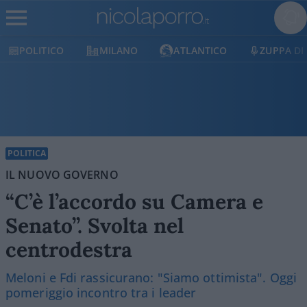
POLITICO
MILANO
ATLANTICO
ZUPPA DI
POLITICA
IL NUOVO GOVERNO
“C’è l’accordo su Camera e
Senato”. Svolta nel
centrodestra
Meloni e Fdi rassicurano: "Siamo ottimista". Oggi
pomeriggio incontro tra i leader