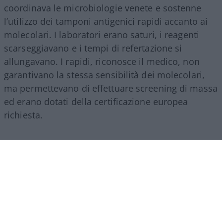
coordinava le microbiologie venete e sostenne
l’utilizzo dei tamponi antigenici rapidi accanto ai
molecolari. I laboratori erano saturi, i reagenti
scarseggiavano e i tempi di refertazione si
allungavano. I rapidi, riconosce il medico, non
garantivano la stessa sensibilità dei molecolari,
ma permettevano di effettuare screening di massa
ed erano dotati della certificazione europea
richiesta.