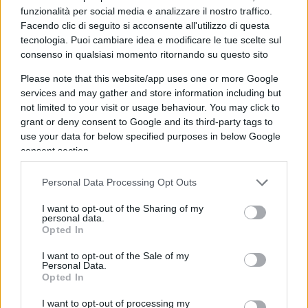
situazione dell’Italia non è facile”, dice la Meloni
funzionalità per social media e analizzare il nostro traffico.
che con i due alleati dovrebbe vedersi nel
Facendo clic di seguito si acconsente all'utilizzo di questa
pomeriggio. Fratelli d’Italia è “ottimista”, tanto che
tecnologia. Puoi cambiare idea e modificare le tue scelte sul
consenso in qualsiasi momento ritornando su questo sito
Giovanni Donzelli,
altro uomo forte di Fdi,
assicura che pure la lista dei ministri sarebbe
Please note that this website/app uses one or more Google
praticamente pronta. Nessuno ne ha ancora
services and may gather and store information including but
not limited to your visit or usage behaviour. You may click to
parlato chiaramente, fa notare, solo perché ad
grant or deny consent to Google and its third-party tags to
oggi non c’è un presidente del consiglio
use your data for below specified purposes in below Google
formalmente incaricato. Prima di allora, bisogna
consent section.
attendere le consultazioni del presidente della
Personal Data Processing Opt Outs
Repubblica. Poi si vedrà. “L’incontro” fra i leader di
oggi pomeriggio, parola di Fazzolari, “servirà a
I want to opt-out of the Sharing of my
personal data.
delineare meglio il quadro perché ovviamente è
Opted In
tutto un gioco a incastro. Finché uno non ha tutte
I want to opt-out of the Sale of my
le caselle in ballo definite. Ma non perché ci sono
Personal Data.
Opted In
criticità particolari”.
I want to opt-out of processing my