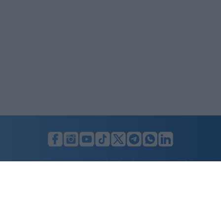
LUNIFIN S.r.l. a socio unico. Sede legale Milano, Largo F. Richini, 2/A,
20122 (MI), C.F./P.Iva en. 07174900154, REA cap. soc. euro 10.000,00
i.v.
Home
Advertising
Condizioni d’uso
Privacy Policy
Cookie policy
Cambia il consenso ai cookie