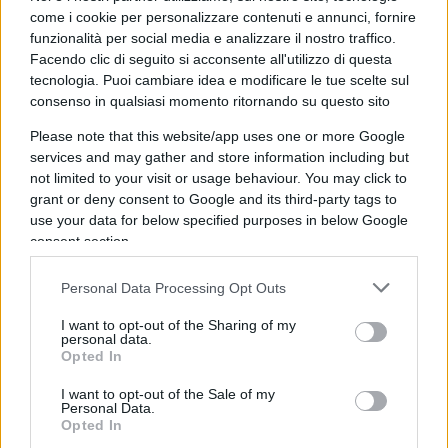
come i cookie per personalizzare contenuti e annunci, fornire
Rispondi
funzionalità per social media e analizzare il nostro traffico.
Facendo clic di seguito si acconsente all'utilizzo di questa
tecnologia. Puoi cambiare idea e modificare le tue scelte sul
Tullio
consenso in qualsiasi momento ritornando su questo sito
1 Maggio 2026, 14:41 14:41
Please note that this website/app uses one or more Google
Credo più a Nordio che all’erremosciato.
services and may gather and store information including but
not limited to your visit or usage behaviour. You may click to
grant or deny consent to Google and its third-party tags to
Rispondi
use your data for below specified purposes in below Google
consent section.
Andrea
Personal Data Processing Opt Outs
1 Maggio 2026, 9:23 9:23
I want to opt-out of the Sharing of my
“missione ufficiale di tre giorni in Argentina e in Uruguay
personal data.
uno o due anni fa”. ?????????????????
Opted In
I want to opt-out of the Sale of my
Rispondi
Personal Data.
Opted In