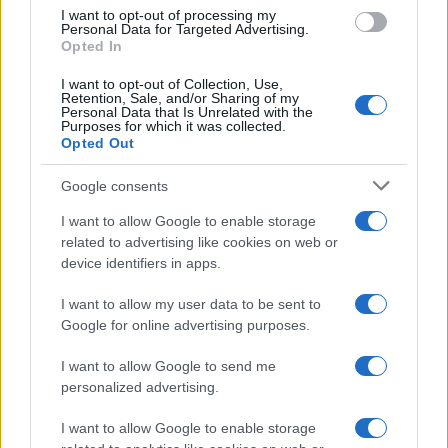
I want to opt-out of processing my
RReagan79
Personal Data for Targeted Advertising.
1 Maggio 2026, 1:13 1:13
Opted In
Bene. Ora Nordio non indietreggi e porti in tribunale questo
I want to opt-out of Collection, Use,
Retention, Sale, and/or Sharing of my
diffamatore seriale. Adesso basta. Se c’è un giudice a Berlino
Personal Data that Is Unrelated with the
Purposes for which it was collected.
è una condanna scontata. Se fosse assolto sarebbe ancora
Opted Out
più lampante che giudici da circo ci ritroviamo.
Google consents
Rispondi
I want to allow Google to enable storage
related to advertising like cookies on web or
device identifiers in apps.
Carica altri commenti
I want to allow my user data to be sent to
Google for online advertising purposes.
I want to allow Google to send me
personalized advertising.
I want to allow Google to enable storage