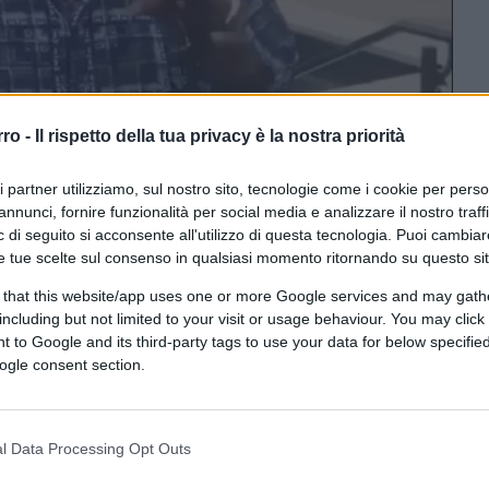
rro -
Il rispetto della tua privacy è la nostra priorità
ri partner utilizziamo, sul nostro sito, tecnologie come i cookie per pers
ferite su Google
CLICCA QUI
annunci, fornire funzionalità per social media e analizzare il nostro traff
 di seguito si acconsente all'utilizzo di questa tecnologia. Puoi cambiar
e tue scelte sul consenso in qualsiasi momento ritornando su questo si
0:00
/
--:--
 that this website/app uses one or more Google services and may gath
including but not limited to your visit or usage behaviour. You may click 
icano e attore, si è spento a
76 anni
dopo
 to Google and its third-party tags to use your data for below specifi
ogle consent section.
 della sua morte, avvenuta il 10 aprile, è
ato della sua famiglia. Simpson è stato una
 segno indelebile sia nel mondo dello sport
l Data Processing Opt Outs
esistenza è stata costellata da
episodi
titi pubblici.