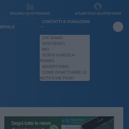
MILANO QUOTIDIANO
ATLANTICO QUOTIDIANO
CONTATTI E DONAZIONI
IBERALE
CHI SIAMO
SOSTIENICI
BIO
SCRIVI A NICOLA
PORRO
ADVERTISING
COME DISATTIVARE LE
NOTIFICHE PUSH