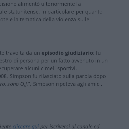
ecisione alimentò ulteriormente la
gale statunitense, in particolare per quanto
ote e la tematica della violenza sulle
te travolta da un
episodio giudiziario
: fu
stro di persona per un fatto avvenuto in un
recuperare alcuni cimeli sportivi.
08, Simpson fu rilasciato sulla parola dopo
ro, sono O.J.
”, Simpson ripeteva agli amici.
ciente
cliccare qui
per iscriversi al canale ed