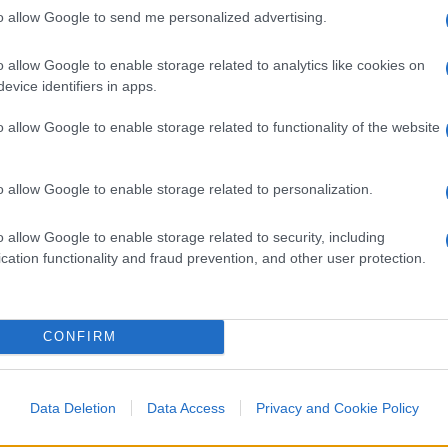
to allow Google to send me personalized advertising.
o allow Google to enable storage related to analytics like cookies on
 2024
evice identifiers in apps.
o allow Google to enable storage related to functionality of the website
vita di Simpson è legato alla tragica
 dell’amico di lei
Ronald Goldman
, uccisi
o allow Google to enable storage related to personalization.
es. Simpson fu subito al centro delle
rebbe passato alla storia come il “processo
o allow Google to enable storage related to security, including
cation functionality and fraud prevention, and other user protection.
 le evidenze presentate, nel 1995 Simpson
fu
sto in cui le tensioni razziali e le critiche
no un ruolo chiave.
CONFIRM
cluse lì. Un successivo
giudizio civile
ribaltò
do Simpson responsabile delle morti e
Data Deletion
Data Access
Privacy and Cookie Policy
anzioso risarcimento
alle famiglie delle