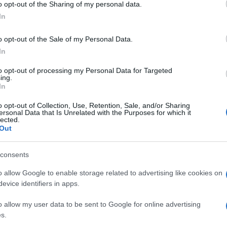
o opt-out of the Sharing of my personal data.
In
o opt-out of the Sale of my Personal Data.
impson, ha ceduto alla sua battaglia contro il
In
i. Durante questo periodo di transizione, la sua
i di privacy e grazia
”, si legge nella
to opt-out of processing my Personal Data for Targeted
ing.
In
o opt-out of Collection, Use, Retention, Sale, and/or Sharing
ersonal Data that Is Unrelated with the Purposes for which it
 Simpson, succumbed to his battle with
lected.
Out
consents
randchildren.
o allow Google to enable storage related to advertising like cookies on
evice identifiers in apps.
asks that you please respect their wishes for
o allow my user data to be sent to Google for online advertising
s.