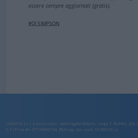
essere sempre aggiornati (gratis).
#OJ SIMPSON
LUNIFIN S.r.l. a socio unico. Sede legale Milano, Largo F. Richini, 2/A,
C.F./P.Iva en. 07174900154, REA cap. soc. euro 10.000,00 i.v.