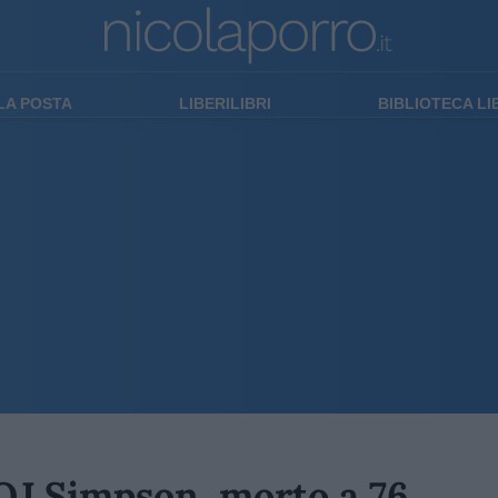
LA POSTA
LIBERILIBRI
BIBLIOTECA L
) OJ Simpson, morto a 76