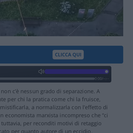
CLICCA QUI
0:00
/
--:--
i non c’è nessun grado di separazione. A
e per chi la pratica come chi la fruisce,
mistificarla, a normalizzarla con l’effetto di
 un economista marxista incompreso che “ci
tuttavia, per reconditi motivi di retaggio
ato per quanto autore di un eccidio,