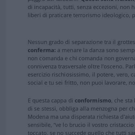
di incapacità, tutti, senza eccezioni, non
liberi di praticare terrorismo ideologico, 
Nessun grado di separazione tra il grotte
conferma:
a menare la danza sono sempre
non comanda e chi comanda non governa, 
connivenza trasversale oltre l’osceno. Par
esercizio rischiosissimo, il potere, vero, c
social e tu sei fritto, non puoi lavorare, n
E questa cappa di
conformismo
, che sta
di se stessi, obbliga alla menzogna per c
Modena ma una disperata richiesta d’aiuto
sensibile, “ve lo brucio il vostro cristacci
toccato, se no succede quello che tutti s