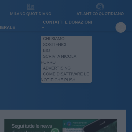
MILANO QUOTIDIANO
ATLANTICO QUOTIDIANO
CONTATTI E DONAZIONI
IBERALE
CHI SIAMO
SOSTIENICI
BIO
SCRIVI A NICOLA
PORRO
ADVERTISING
COME DISATTIVARE LE
NOTIFICHE PUSH