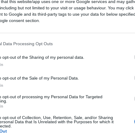
 that this website/app uses one or more Google services and may gath
n atto un attentato secondo tutti i crismi
including but not limited to your visit or usage behaviour. You may click 
 è tornato gelido, scaltro, prudente:
 to Google and its third-party tags to use your data for below specifi
vo il j’accuse rituale: siete razzisti, mi
ogle consent section.
i.
l Data Processing Opt Outs
ello jus scholae col Pd
, mentre il
 spiega che quell’italiano era triste, verrà
o opt-out of the Sharing of my personal data.
i anche nella famiglia che da parte sua
In
 ministro che se qualcuno si permette di
ogni responsabilità.
o opt-out of the Sale of my Personal Data.
In
to opt-out of processing my Personal Data for Targeted
ing.
pressioni di massa, chi osa temere, sentirsi
In
o di conseguenze e pesantissime
o opt-out of Collection, Use, Retention, Sale, and/or Sharing
ta marxista che voleva capire gli altri
ersonal Data that Is Unrelated with the Purposes for which it
lected.
ostro Cristo ve lo brucio in croce” non rileva,
Out