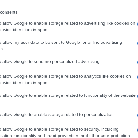
”. Sì, che ci fa fuori tutti in nome della
ttomissione alla cricca europea dei traffici
consents
nuovi balordi l’anno, chi ha bisogno di
o allow Google to enable storage related to advertising like cookies on
evice identifiers in apps.
o allow my user data to be sent to Google for online advertising
aci di Torino
fingono di credere al governo
s.
sempre atterrito, preoccupato di non
to allow Google to send me personalized advertising.
ttarella di cui nutre, chissà perché, un sacro
overna si spinge a comunicati farneticanti
o allow Google to enable storage related to analytics like cookies on
onsiglio e della repubblica al cospetto dell’
evice identifiers in apps.
o Stato non vi lascia soli, lo Stato c’è”.
arocchino risaputo come scheggia
o allow Google to enable storage related to functionality of the website
un centro cittadino travolgendone 10 prima
ani o bengalesi non dalla polizia.
o allow Google to enable storage related to personalization.
o allow Google to enable storage related to security, including
cation functionality and fraud prevention, and other user protection.