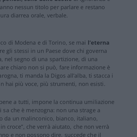
 hanno nessun titolo per parlare e restano
pura diarrea orale, verbale.
sco di Modena e di Torino, se mai
l’eterna
 gli stessi in un Paese dove chi governa
nel segno di una spartizione, di una
lare chiaro non si può, fare informazione è
arogna, ti manda la Digos all’alba, ti stacca i
on hai più voce, più strumenti, non esisti.
 bene a tutti, impone la continua umiliazione
hi sa che è menzogna: non una strage a
 da un malinconico, bianco, italiano,
o in croce”, che verrà aiutato, che non verrà
anno e non possono dire, succede che il