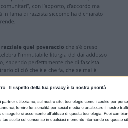
racomunitari”, con l’apporto, d’accordo ma
 in fama di razzista siccome ha dichiarato
rrende.
 razziale quel poveraccio
che s’è preso
i celebra l’immutabile liturgia del dai addosso
do, sapendo perfettamente che di fascista
trario di ciò che è e che fa, che se mai è
tragi prendono piede anche qui nella
re trasversale ma concorde nel minimizzare,
rro -
Il rispetto della tua privacy è la nostra priorità
apibastone dei partiti e delle istituzioni non
n della prudenza ma della franca menzogna e
ri partner utilizziamo, sul nostro sito, tecnologie come i cookie per pers
annunci, fornire funzionalità per social media e analizzare il nostro traff
nte, salvo che a destra sono ancora più
 di seguito si acconsente all'utilizzo di questa tecnologia. Puoi cambiar
ader, tranne, ma timidamente, un paio di
e tue scelte sul consenso in qualsiasi momento ritornando su questo si
di chiamare l’attentatore per quello che era,