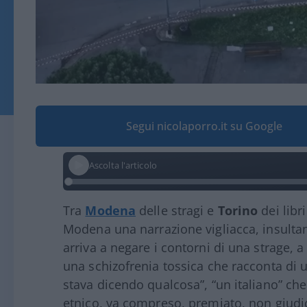
Segui nicolaporro.it su Google
Ascolta l'articolo
Tra
Modena
delle stragi e
Torino
dei libr
Modena una narrazione vigliacca, insultant
arriva a negare i contorni di una strage, a 
una schizofrenia tossica che racconta di
stava dicendo qualcosa”, “un italiano” che 
etnico, va compreso, premiato, non giudic