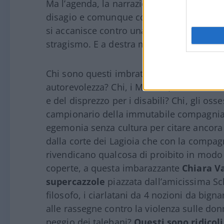
Ma l’agenda, la narrazione imposta dalla
disagio e comunque colpa del governo ins
si accanisce contro una integrazione che 
stragismo. E a destra muti e passivi com
Chi sono questi imbrattacarte di quinta rig
autorevolezza? Chi, i Manzini, i Montanari?
e del disprezzo per i disabili? Chi, gli osses
campionario della immutabile compagnia di
egemonia senza cultura per citare ancora 
dalla corte dei Lagioia che con la compag
rivendicano qualcosa di proibito in modo 
coperte, a questa imbarazzante
Chiara Va
supercazzole
piazzata dall’amicissima Sch
filosofo, i ciarlatani da 4 nozioni da bignam
alle rassegne contro la violenza sulle don
peggio dei talebani?
Questi sono ridicoli