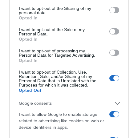
No Tav, i tedeschi dichiarati
I want to opt-out of the Sharing of my
personal data.
“altamente pericolosi”. L’ombra di
Opted In
Askatasuna
I want to opt-out of the Sale of my
Personal Data.
Opted In
di
Massimo Balsamo
3.8k
30 Luglio 2026, 10:00
I want to opt-out of processing my
Personal Data for Targeted Advertising.
Opted In
I want to opt-out of Collection, Use,
Retention, Sale, and/or Sharing of my
Personal Data that Is Unrelated with the
Purposes for which it was collected.
Opted Out
Google consents
I want to allow Google to enable storage
related to advertising like cookies on web or
device identifiers in apps.