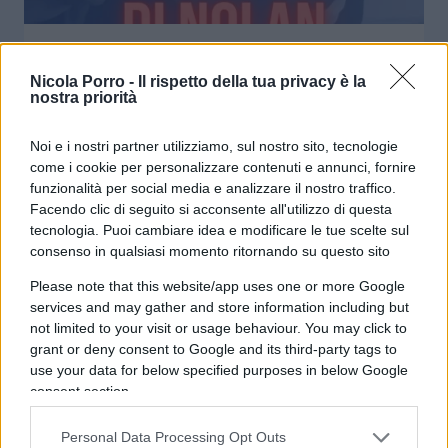
Odissea, il Cavallo di Nolan. Red Pill
episodio 89
Nicola Porro -
Il rispetto della tua privacy è la
nostra priorità
di
Atlantico Quotidiano
3.2k
Noi e i nostri partner utilizziamo, sul nostro sito, tecnologie
30 Luglio 2026, 13:24
come i cookie per personalizzare contenuti e annunci, fornire
funzionalità per social media e analizzare il nostro traffico.
Facendo clic di seguito si acconsente all'utilizzo di questa
tecnologia. Puoi cambiare idea e modificare le tue scelte sul
consenso in qualsiasi momento ritornando su questo sito
Please note that this website/app uses one or more Google
services and may gather and store information including but
not limited to your visit or usage behaviour. You may click to
grant or deny consent to Google and its third-party tags to
use your data for below specified purposes in below Google
consent section.
Personal Data Processing Opt Outs