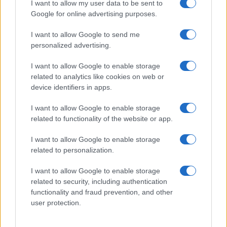
I want to allow my user data to be sent to
No Tav scatenati, Schlein non
Google for online advertising purposes.
pervenuta: così la sinistra legittima
I want to allow Google to send me
ancora i violenti
personalized advertising.
I want to allow Google to enable storage
di
Massimo Balsamo
5k
related to analytics like cookies on web or
26 Luglio 2026, 8:29
device identifiers in apps.
I want to allow Google to enable storage
related to functionality of the website or app.
I want to allow Google to enable storage
related to personalization.
I want to allow Google to enable storage
related to security, including authentication
functionality and fraud prevention, and other
user protection.