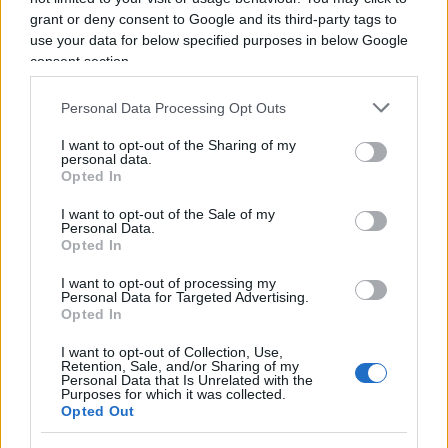
grant or deny consent to Google and its third-party tags to
use your data for below specified purposes in below Google
consent section.
Personal Data Processing Opt Outs
I want to opt-out of the Sharing of my
Caso Roggero e giustizia percepita:
personal data.
Opted In
quando si incrina il patto tra Stato
e cittadini
I want to opt-out of the Sale of my
Personal Data.
Opted In
di
Antonella Gramigna
4.9k
I want to opt-out of processing my
17 Luglio 2026, 5:54
Personal Data for Targeted Advertising.
Opted In
I want to opt-out of Collection, Use,
Retention, Sale, and/or Sharing of my
Personal Data that Is Unrelated with the
Purposes for which it was collected.
Opted Out