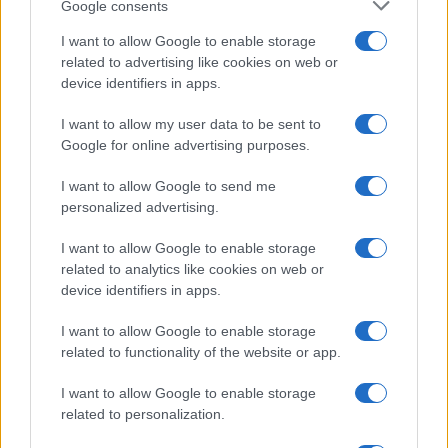
Google consents
I want to allow Google to enable storage
related to advertising like cookies on web or
device identifiers in apps.
I want to allow my user data to be sent to
Google for online advertising purposes.
Se i buoni finiscono in galera.
Stasera Red Pill episodio 87 (ore 22!)
I want to allow Google to send me
personalized advertising.
di
Atlantico Quotidiano
I want to allow Google to enable storage
3.2k
16 Luglio 2026, 17:07
related to analytics like cookies on web or
device identifiers in apps.
I want to allow Google to enable storage
related to functionality of the website or app.
I want to allow Google to enable storage
related to personalization.