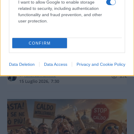
I want to allow Google to enable storage
related to security, including authentication
functionality and fraud prevention, and other
user protection.
Sicurezza a Milano, Nahum (Azione):
CONFIRM
“La colpa è al 98% del Governo, ma
Sala ha ignorato le nostre proposte”
Data Deletion
Data Access
Privacy and Cookie Policy
di
Andrea Parrino
3.7k
15 Luglio 2026, 7:30