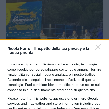
L’Italia torna a volare. Ma l’Europa
Nicola Porro -
Il rispetto della tua privacy è la
s’è riscoperta senza difese
nostra priorità
Noi e i nostri partner utilizziamo, sul nostro sito, tecnologie
di
Massimo Balsamo
34.3k
come i cookie per personalizzare contenuti e annunci, fornire
17 Luglio 2026, 22:46
funzionalità per social media e analizzare il nostro traffico.
Facendo clic di seguito si acconsente all'utilizzo di questa
tecnologia. Puoi cambiare idea e modificare le tue scelte sul
consenso in qualsiasi momento ritornando su questo sito
Please note that this website/app uses one or more Google
services and may gather and store information including but
not limited to your visit or usage behaviour. You may click to