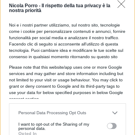
Nicola Porro -
Il rispetto della tua privacy è la
imputati, Fabio Damato (all’epoca amministratore
nostra priorità
delegato delle sue società) e Francesco Cannillo
(presidente di Cerealitalia), era iniziato il 23
Noi e i nostri partner utilizziamo, sul nostro sito, tecnologie
settembre 2025 con rito abbreviato. Durante la
come i cookie per personalizzare contenuti e annunci, fornire
funzionalità per social media e analizzare il nostro traffico.
requisitoria del 25 novembre, i magistrati Eugenio
Facendo clic di seguito si acconsente all'utilizzo di questa
Fusco e Cristian Barilli avevano chiesto pene di un
tecnologia. Puoi cambiare idea e modificare le tue scelte sul
anno e otto mesi per Ferragni e Damato, e un
consenso in qualsiasi momento ritornando su questo sito
anno per Cannillo. Gli avvocati di Ferragni,
Please note that this website/app uses one or more Google
Giuseppe Iannaccone e Marcello Bana, avevano
services and may gather and store information including but
ribadito che non vi fosse stato alcun dolo,
not limited to your visit or usage behaviour. You may click to
grant or deny consent to Google and its third-party tags to
sottolineando che l’influencer avesse agito in
use your data for below specified purposes in below Google
buona fede e, al massimo, fosse stata vittima di
consent section.
errori di comunicazione.
Personal Data Processing Opt Outs
La sentenza di assoluzione
I want to opt-out of the Sharing of my
personal data.
Opted In