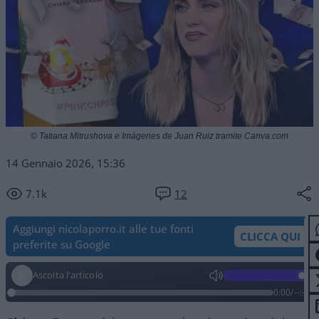
© Tatiana Mitrushova e Imágenes de Juan Ruiz tramite Canva.com
14 Gennaio 2026, 15:36
7.1k
12
Aggiungi nicolaporro.it alle tue fonti
CLICCA QUI
preferite su Google
Ascolta l'articolo
0:00
/
--:--