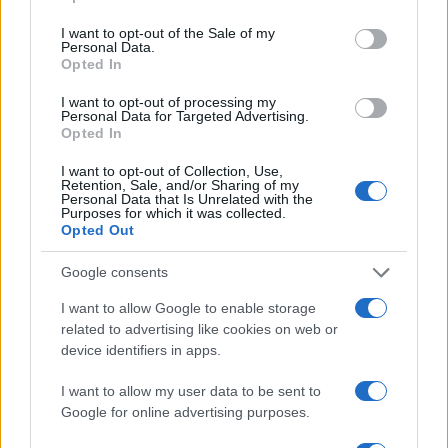
La sentenza è stata pronunciata il 14 gennaio 2026
dal giudice Ilio Mannucci Pacini, presidente della
I want to opt-out of the Sale of my
Personal Data.
terza sezione penale del Tribunale di Milano.
Opted In
Ferragni è stata assolta considerando il reato
I want to opt-out of processing my
derubricato a truffa semplice, perseguibile solo su
Personal Data for Targeted Advertising.
Opted In
querela di parte, ritirata dal Codacons (e da altri)
dopo un accordo risarcitorio di oltre 3 milioni di
I want to opt-out of Collection, Use,
Retention, Sale, and/or Sharing of my
euro. Fabio Damato e Francesco Cannillo sono
Personal Data that Is Unrelated with the
Purposes for which it was collected.
stati a loro volta assolti. Subito dopo la lettura
Opted Out
della sentenza, Ferragni ha dichiarato: “Siamo tutti
commossi, ringrazio i miei avvocati e i miei
Google consents
follower”, visibilmente emozionata e circondata da
I want to allow Google to enable storage
cronisti e telecamere.
related to advertising like cookies on web or
device identifiers in apps.
Le cifre del risarcimento e il
I want to allow my user data to be sent to
fronte amministrativo
Google for online advertising purposes.