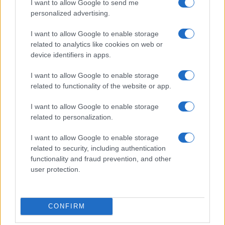
I want to allow Google to send me
personalized advertising.
Già prima della sentenza, Ferragni aveva versato
I want to allow Google to enable storage
complessivamente 3,4 milioni di euro tra
related to analytics like cookies on web or
risarcimenti e donazioni in seguito a sanzioni
device identifiers in apps.
dell’Antitrust e per chiudere il fronte
I want to allow Google to enable storage
amministrativo. Nel dicembre 2023, infatti,
related to functionality of the website or app.
l’Autorità garante della concorrenza e del mercato
aveva multato Ferragni e le aziende coinvolte per
I want to allow Google to enable storage
la cifra di 1,4 milioni di euro. Una somma
related to personalization.
ulteriore era stata destinata a beneficenza come
I want to allow Google to enable storage
parte delle iniziative correttive concordate.
related to security, including authentication
functionality and fraud prevention, and other
user protection.
L’impatto del caso sull’immagine
pubblica
CONFIRM
Il “Pandorogate” ha avuto enormi ripercussioni