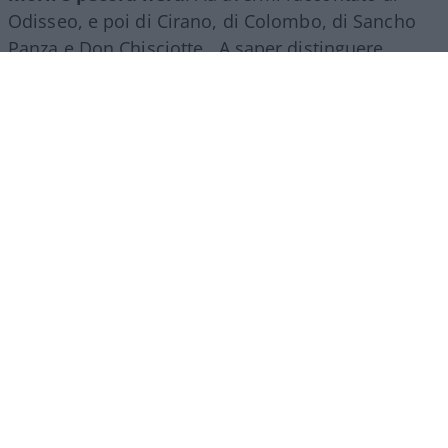
Odisseo, e poi di Cirano, di Colombo, di Sancho
Panza e Don Chisciotte. A saper distinguere
quello che non da quello che è. E tante, tante,
tante altre cose per cui non ci sarebbero grazie
che potrebbero bastare.