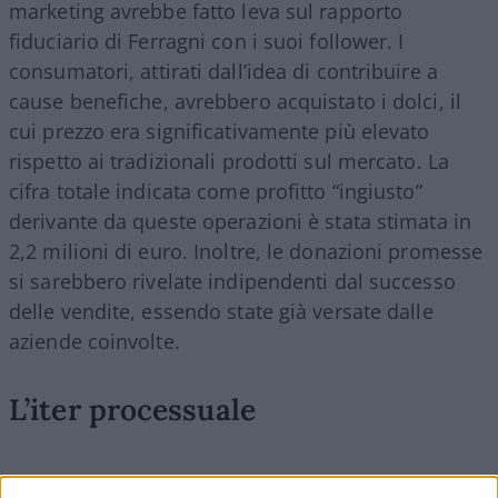
marketing avrebbe fatto leva sul rapporto
fiduciario di Ferragni con i suoi follower. I
consumatori, attirati dall’idea di contribuire a
cause benefiche, avrebbero acquistato i dolci, il
cui prezzo era significativamente più elevato
rispetto ai tradizionali prodotti sul mercato. La
cifra totale indicata come profitto “ingiusto”
derivante da queste operazioni è stata stimata in
2,2 milioni di euro. Inoltre, le donazioni promesse
si sarebbero rivelate indipendenti dal successo
delle vendite, essendo state già versate dalle
aziende coinvolte.
L’iter processuale
Il processo contro Chiara Ferragni e gli altri due