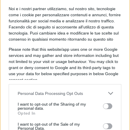
“tristemente” noto specialmente nei periodi estivi
Noi e i nostri partner utilizziamo, sul nostro sito, tecnologie
per le code autostradali chilometriche
come i cookie per personalizzare contenuti e annunci, fornire
all’imboccatura del tunnel, racchiude nelle sue
funzionalità per social media e analizzare il nostro traffico.
Facendo clic di seguito si acconsente all'utilizzo di questa
viscere
installazioni
militari
e addirittura
un
tecnologia. Puoi cambiare idea e modificare le tue scelte sul
bunker
che in caso di emergenza diventerebbe
consenso in qualsiasi momento ritornando su questo sito
una sorta di quartier generale delle forze armate.
Please note that this website/app uses one or more Google
Quindi Sordi venne considerato a tutti gli effetti
services and may gather and store information including but
come una spia.
not limited to your visit or usage behaviour. You may click to
grant or deny consent to Google and its third-party tags to
use your data for below specified purposes in below Google
consent section.
Albertone fece addirittura ricorso, appoggiato dal
celebre avvocato e politico del cantone di Uri,
Personal Data Processing Opt Outs
Franz Muheim. Il legale ricordò al Consiglio
I want to opt-out of the Sharing of my
personal data.
Federale (il Governo svizzero) che sulla strada del
Opted In
San Gottardo passavano centinaia di
turisti
stranieri
che potevano allo stesso modo
I want to opt-out of the Sale of my
Personal Data.