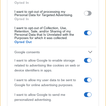
osservare le installazioni militari di Andermatt.
Opted In
Purtroppo l’appello non fu sufficiente, e il nostro
I want to opt-out of processing my
celeberrimo connazionale dovette rinunciare alle
Personal Data for Targeted Advertising.
Opted In
sospirate vacanze montane ad Andermatt.
I want to opt-out of Collection, Use,
Retention, Sale, and/or Sharing of my
Personal Data that Is Unrelated with the
Chissà se Alberto Sordi, quando poi fa dire al suo
Purposes for which it was collected.
Marchese del Grillo “
Quanno se scherza, bisogna
Opted Out
èsse seri!
” si sarà ispirato, o avrà almeno
Google consents
ripensato, alla curiosa vicenda della sua mancata
villa in Svizzera…
I want to allow Google to enable storage
related to advertising like cookies on web or
device identifiers in apps.
I want to allow my user data to be sent to
Andrea Gebbia, 13 gennaio 2023
Google for online advertising purposes.
I want to allow Google to send me
Nicolaporro.it è anche su Whatsapp. È sufficiente
personalized advertising.
cliccare qui
per iscriversi al canale ed essere sempre