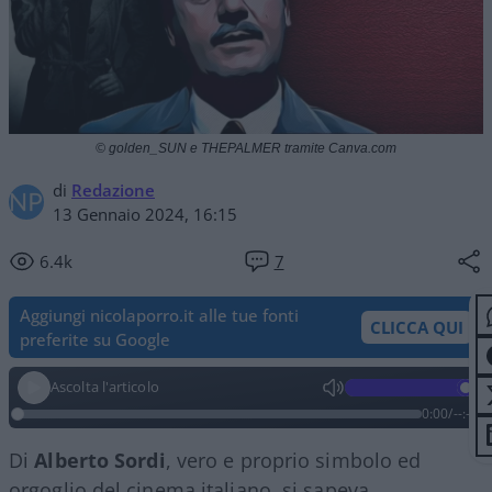
© golden_SUN e THEPALMER tramite Canva.com
di
Redazione
13 Gennaio 2024, 16:15
6.4k
7
Aggiungi nicolaporro.it alle tue fonti
CLICCA QUI
preferite su Google
Ascolta l'articolo
0:00
/
--:--
Di
Alberto Sordi
, vero e proprio simbolo ed
orgoglio del cinema italiano, si sapeva