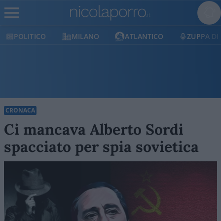
LITICO
MILANO
ATLANTICO
ZUPPA DI PORR
CRONACA
Ci mancava Alberto Sordi
spacciato per spia sovietica