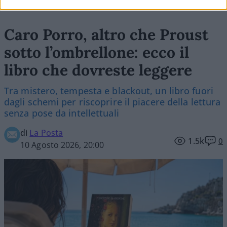
Caro Porro, altro che Proust
sotto l’ombrellone: ecco il
libro che dovreste leggere
Tra mistero, tempesta e blackout, un libro fuori
dagli schemi per riscoprire il piacere della lettura
senza pose da intellettuali
di
La Posta
1.5k
0
10 Agosto 2026, 20:00