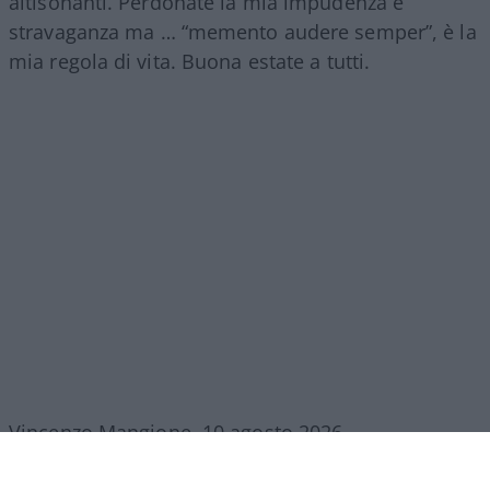
altisonanti. Perdonate la mia impudenza e
stravaganza ma … “memento audere semper”, è la
mia regola di vita. Buona estate a tutti.
Vincenzo Mangione, 10 agosto 2026