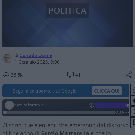
POLITICA
di
Corrado Ocone
1 Gennaio 2023, 9:00
36.5k
41
Segui nicolaporro.it su Google
CLICCA QUI
Ascolta l'articolo
0:00
/
--:--
Ci sono due elementi che emergono dal discorso
di fine anno di
Sergio Mattarella
e che lo