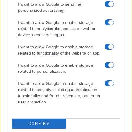
al passato. Ripeto: nulla è garantito, ma mi
I want to allow Google to send me
personalized advertising.
sembra che i motivi per essere soddisfatti a inizio
anno ci siano e siano tanti.
I want to allow Google to enable storage
related to analytics like cookies on web or
device identifiers in apps.
Corrado Ocone, 1 gennaio 2023
I want to allow Google to enable storage
related to functionality of the website or app.
#SERGIO MATTARELLA
I want to allow Google to enable storage
related to personalization.
41
I want to allow Google to enable storage
related to security, including authentication
Leggi i commenti
functionality and fraud prevention, and other
user protection.
SEDUTE SATIRICHE
Vignetta del 04/08/2026
CONFIRM