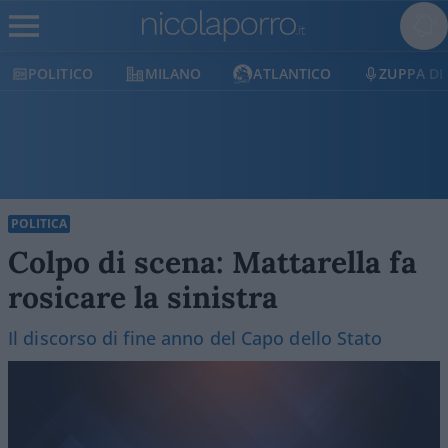
POLITICO
MILANO
ATLANTICO
ZUPPA DI
POLITICA
Colpo di scena: Mattarella fa
rosicare la sinistra
Il discorso di fine anno del Capo dello Stato