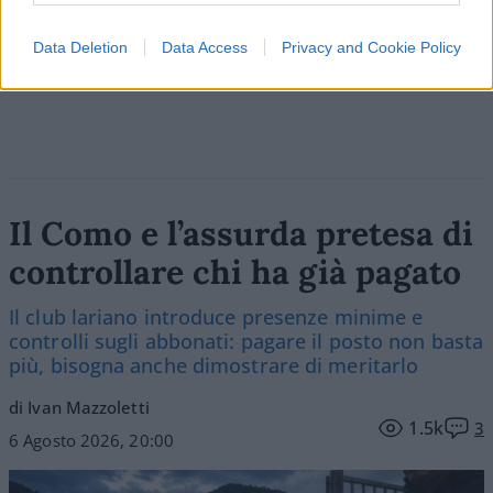
Data Deletion
Data Access
Privacy and Cookie Policy
Vai all'archivio delle vignette
Il Como e l’assurda pretesa di
controllare chi ha già pagato
Il club lariano introduce presenze minime e
controlli sugli abbonati: pagare il posto non basta
più, bisogna anche dimostrare di meritarlo
di Ivan Mazzoletti
1.5k
3
6 Agosto 2026, 20:00