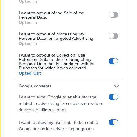
Opted In
sventure, catastrofi, guerre civili, solo due mesi fa,
I want to opt-out of the Sale of my
dopo il 25 settembre.
Personal Data.
Opted In
Due errori non bisogna però compiere ora: 1)
I want to opt-out of processing my
Personal Data for Targeted Advertising.
credere che ci sia stato concesso o regalato
Opted In
qualcosa, perché al contrario quello di oggi è il
I want to opt-out of Collection, Use,
risultato dei nostri sforzi (anche di questo foglio)
Retention, Sale, and/or Sharing of my
Personal Data that Is Unrelated with the
di tutti questi anni e della consapevolezza che
Purposes for which it was collected.
Opted Out
abbiamo saputo istillare negli italiani del fatto che
la sinistra fosse rimasta comunista nell’animo e
Google consents
bluffasse al gioco; 2) che abbiamo rinunciato a
I want to allow Google to enable storage
qualcosa: stiamo affermando forte le nostre idee
related to advertising like cookies on web or
senza sudditanza psicologica e la stessa manovra,
device identifiers in apps.
a saperla ben leggere, con l’attenzione prestata al
I want to allow my user data to be sent to
cittadino e al produttore, rappresenta una
Google for online advertising purposes.
rivoluzione copernicana non indifferente rispetto