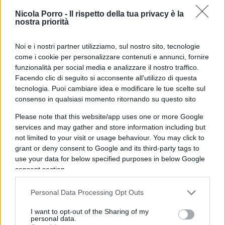
Nicola Porro -
Il rispetto della tua privacy è la
nostra priorità
Noi e i nostri partner utilizziamo, sul nostro sito, tecnologie
come i cookie per personalizzare contenuti e annunci, fornire
funzionalità per social media e analizzare il nostro traffico.
Facendo clic di seguito si acconsente all'utilizzo di questa
tecnologia. Puoi cambiare idea e modificare le tue scelte sul
consenso in qualsiasi momento ritornando su questo sito
Alla destra deve sicuramente raccomandarsi di
stare vigile e non fidarsi delle forze nemiche ma
Please note that this website/app uses one or more Google
services and may gather and store information including but
quello a cui oggi è dato assistere, e che farà
not limited to your visit or usage behaviour. You may click to
“rosicare” non poco, è la sconfitta sul campo di
grant or deny consent to Google and its third-party tags to
quella sinistra alla Ezio Mauro o alla Michela
use your data for below specified purposes in below Google
Murgia, alla Scurati e alla Letta stesso: la sinistra
consent section.
dell’antifascismo “fascista”, del “fascismo eterno”
Personal Data Processing Opt Outs
che
delegittima l’avversario moralmente
per
escluderlo dal campo politico. Se non morta è
I want to opt-out of the Sharing of my
personal data.
sicuramente in agonia la sinistra che auspicava