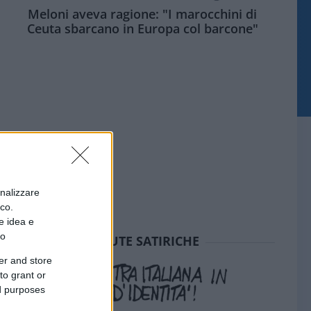
Meloni aveva ragione: "I marocchini di
Ceuta sbarcano in Europa col barcone"
onalizzare
ico.
e idea e
to
SEDUTE SATIRICHE
er and store
to grant or
ed purposes