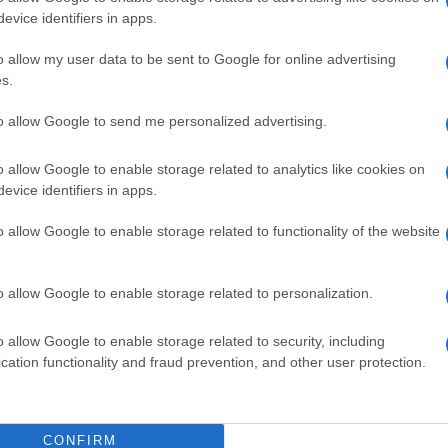
on
dose booster o con g
reen
pass
evice identifiers in apps.
ati con due dosi o guariti entro i 4 mesi):
ena, ma dovranno fare una sorta di auto-
o allow my user data to be sent to Google for online advertising
olo fare attenzione all’eventuale insorgenza
s.
’obbligo di indossare mascherine di tipo
to allow Google to send me personalized advertising.
olo qualora sintomatici – un test antigenico
ssivo all’ultima esposizione al caso”. La
o allow Google to enable storage related to analytics like cookies on
sito negativo di un test antigenico rapido o
evice identifiers in apps.
 privati; in tale ultimo caso la trasmissione
o allow Google to enable storage related to functionality of the website
modalità anche elettroniche, determina la
 auto-sorveglianza”.
o allow Google to enable storage related to personalization.
o allow Google to enable storage related to security, including
cation functionality and fraud prevention, and other user protection.
stretta sull’uso del
super green pass
(solo
io per accedere ai luoghi di lavoro. Il
CONFIRM