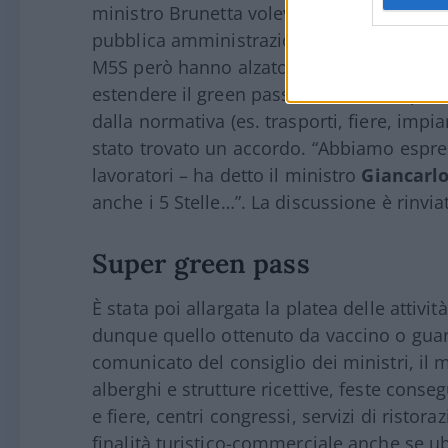
ministro Brunetta voleva invece limitare il
pubblica amministrazione e il Cts si è det
M5S però hanno alzato le barricate. L’ipote
estendere il green pass rafforzato a tipol
dalla normativa (es. trasporti, fiere, im
stato trovato un accordo. “Abbiamo espres
lavoratori – ha detto il ministro
Giancarlo
anche i 5 Stelle…”. La discussione è rinvi
Super green pass
È stata poi allargata la platea delle attivi
dunque quello ottenuto da vaccino o guari
comunicato del consiglio dei ministri, il 
alberghi e strutture ricettive, feste conseg
e fiere, centri congressi, servizi di ristora
finalità turistico-commerciale anche se ubi