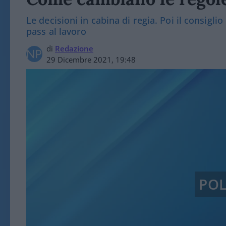
Le decisioni in cabina di regia. Poi il consigli
pass al lavoro
di
Redazione
29 Dicembre 2021, 19:48
POL