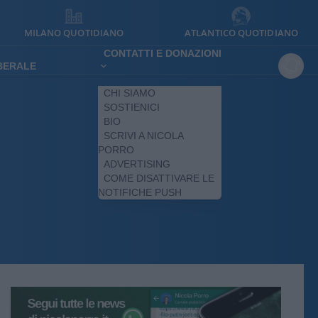
MILANO QUOTIDIANO
ATLANTICO QUOTIDIANO
CONTATTI E DONAZIONI
IBERALE
CHI SIAMO
SOSTIENICI
BIO
SCRIVI A NICOLA
PORRO
ADVERTISING
COME DISATTIVARE LE
NOTIFICHE PUSH