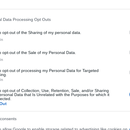
l Data Processing Opt Outs
aveva proposto di differenziare il
senziali e tutti gli altri cittadini. Nel corso
o opt-out of the Sharing of my personal data.
 messe a punto
tre categorie di
In
ha avuto un contatto con un positivo.
o opt-out of the Sale of my Personal Data.
In
ere le regole attuali: quindi quarantena di
to opt-out of processing my Personal Data for Targeted
positivo.
ing.
In
o opt-out of Collection, Use, Retention, Sale, and/or Sharing
ersonal Data that Is Unrelated with the Purposes for which it
e 120 giorni
(vaccinato con 2 dosi o guarito
lected.
Out
arantena sarà di 7 giorni e poi dovranno
lecolare.
consents
o allow Google to enable storage related to advertising like cookies on