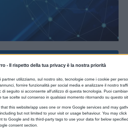
CLICCA QUI
rro -
Il rispetto della tua privacy è la nostra priorità
in cui il governo mescola le regole anti
ri partner utilizziamo, sul nostro sito, tecnologie come i cookie per pers
. Ricordate? “Vai in prigione senza passare
annunci, fornire funzionalità per social media e analizzare il nostro traff
so le proposte delle Regioni e i
 di seguito si acconsente all'utilizzo di questa tecnologia. Puoi cambiar
inistri ha preso le decisioni definitive sulle
e tue scelte sul consenso in qualsiasi momento ritornando su questo si
 e l’isolamento. Nella speranza che non
 that this website/app uses one or more Google services and may gath
efano.
including but not limited to your visit or usage behaviour. You may click 
 to Google and its third-party tags to use your data for below specifi
ogle consent section.