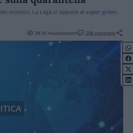
o dei ministri. La Lega si oppone al super green
38.5k
Visualizzazioni
208
commenti
ITICA