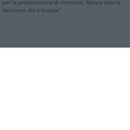
per la presentazione di memorie. Manca solo la
decisione del tribunale”.
Già, come ci sforziamo di ripetere anche nel
nostro piccolo, malgrado tutte le presunte carenze
imputate ai genitori di questi sfortunati bambini