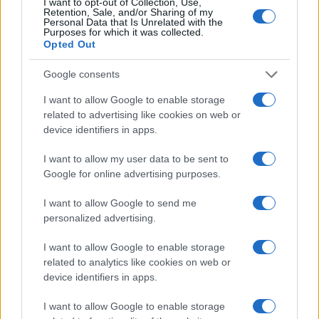
costoro, non esisterebbe nemmeno se non ci
I want to opt-out of Collection, Use,
Retention, Sale, and/or Sharing of my
fosse l’elemento che, appunto, “fa notizia”, quello
Personal Data that Is Unrelated with the
Purposes for which it was collected.
che allude, fra le righe e ipocritamente, al fatto
Opted Out
che
il no vax dopo tutto è un uomo di serie b,
Google consents
un “subumano”
(formula vaga quella di no vax,
fra l’altro, che occulta le differenze specifiche: chi
I want to allow Google to enable storage
scrive, per esempio, essendo allergico a molti
related to advertising like cookies on web or
device identifiers in apps.
farmaci, è stato molto perplesso prima di mettersi
in lizza per il vaccino).
I want to allow my user data to be sent to
Google for online advertising purposes.
Pagina
PAGINA
I want to allow Google to send me
Precedente
SUCCESSIVA
personalized advertising.
I want to allow Google to enable storage
related to analytics like cookies on web or
102
device identifiers in apps.
Leggi i commenti
I want to allow Google to enable storage