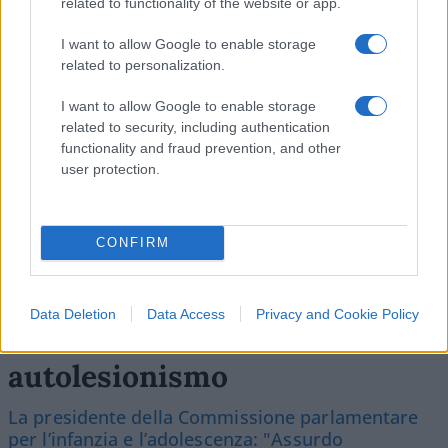
related to functionality of the website or app.
SEDUTE SATIRICHE
I want to allow Google to enable storage
Vignetta del 04/08/2026
related to personalization.
I want to allow Google to enable storage
related to security, including authentication
functionality and fraud prevention, and other
Vai all'archivio delle vignette
user protection.
CONFIRM
Famiglia nel bosco, attesa
Data Deletion
Data Access
Privacy and Cookie Policy
infinita: uno dei bimbi fa
autolesionismo
La presidente della Commissione parlamentare
per l’infanzia e l’adolescenza: "Assurdo