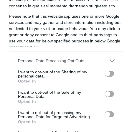
ghiotta per condurre la battaglia esasperante del
consenso in qualsiasi momento ritornando su questo sito
momento: quella contro il Nemico assoluto, il
Please note that this website/app uses one or more Google
Genio del Male, il No vax a cui i Sovranisti e
services and may gather and store information including but
Salvini strizzano l’occhio. Perché insensatezza? E
not limited to your visit or usage behaviour. You may click to
grant or deny consent to Google and its third-party tags to
presto detto:
salvare una vita umana
è un atto
use your data for below specified purposes in below Google
di generosità e, nello stesso tempo, un dovere
consent section.
morale. Chi lo compie non fa troppi ragionamenti,
come forse non li ha fatti il protagonista di questo
Personal Data Processing Opt Outs
episodio: non sta a pensare se il salvato sia nero
I want to opt-out of the Sharing of my
o bianco, etero o gay, uomo o donna, uno stinco
personal data.
Opted In
di santo o un farabutto. La nostra cultura ci dice
che ogni vita è degna di essere a prescindere e in
I want to opt-out of the Sale of my
Personal Data.
ugual modo. Chi compie questo atto morale,
Opted In
proprio per non “sporcarlo” con interessi
I want to opt-out of processing my
utilitaristici, generalmente non se vanta e né va
Personal Data for Targeted Advertising.
Opted In
dai cronisti a vendersi la notizia. La quale, per