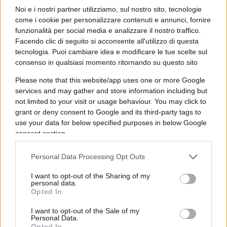
peggio del
politicamente corretto
e buttate là
Noi e i nostri partner utilizziamo, sul nostro sito, tecnologie
alla rinfusa per coprire tutto ciò che piace alla
come i cookie per personalizzare contenuti e annunci, fornire
funzionalità per social media e analizzare il nostro traffico.
gente che piace: l’ambiente, il paesaggio, la
Facendo clic di seguito si acconsente all'utilizzo di questa
mobilità, la mitica sostenibilità, l’indispensabile
tecnologia. Puoi cambiare idea e modificare le tue scelte sul
collettività. E
dulcis in fundo
, per garantirsi
consenso in qualsiasi momento ritornando su questo sito
l’approvazione generale, la non discriminazione!
Please note that this website/app uses one or more Google
services and may gather and store information including but
not limited to your visit or usage behaviour. You may click to
A quale scopo questo prolisso festival di termini
grant or deny consent to Google and its third-party tags to
buoni e giusti? Semplice, per mettere i bastoni fra
use your data for below specified purposes in below Google
le ruote a coloro i quali si permettono di “godere e
consent section.
disporre in modo pieno ed esclusivo” (così il
Personal Data Processing Opt Outs
codice civile definisce, ormai dimenticato, il diritto
di proprietà) degli immobili che possiedono. E
I want to opt-out of the Sharing of my
personal data.
magari cercano di trarne
un minimo di
Opted In
redditività
mettendoli a disposizione per qualche
I want to opt-out of the Sale of my
giorno di turisti in visita nella capitale d’Italia.
Personal Data.
Opted In