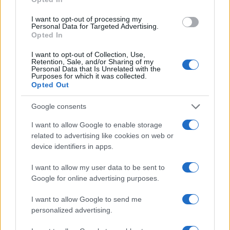
I want to opt-out of processing my
Personal Data for Targeted Advertising.
Niente, non si può fare neppure questo.
La
Opted In
Regione e il Comune vogliono anche decidere
I want to opt-out of Collection, Use,
quale utilizzo i proprietari debbano fare delle
Retention, Sale, and/or Sharing of my
Personal Data that Is Unrelated with the
loro case
(a meno che non si tratti di imprese,
Purposes for which it was collected.
Opted Out
chissà perché). Gli intenti, come sempre, sono
nobili. Occorre salvaguardare l’ambiente, il
Google consents
paesaggio, il patrimonio storico
bla bla bla
. E per
I want to allow Google to enable storage
farlo, secondo il Consiglio regionale del Lazio,
related to advertising like cookies on web or
bisogna limitare gli affitti turistici (leggendo il
device identifiers in apps.
testo, visto come è scritto, non si capisce, ma è
I want to allow my user data to be sent to
l’intento è quello).
Google for online advertising purposes.
I want to allow Google to send me
Inutile approfondire il merito, non ne vale la pena.
personalized advertising.
Si darebbe dignità a un testo che non la merita.
Quel che è certo, sul piano giuridico, è che si