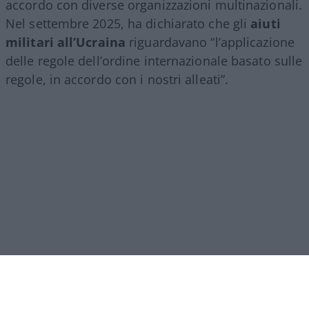
accordo con diverse organizzazioni multinazionali.
Nel settembre 2025, ha dichiarato che gli
aiuti
militari all’Ucraina
riguardavano “l’applicazione
delle regole dell’ordine internazionale basato sulle
regole, in accordo con i nostri alleati”.