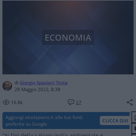
ECONOMIA
di
Giorgio Spaziani Testa
28 Maggio 2022, 8:38
16.8k
27
Aggiungi nicolaporro.it alle tue fonti
CLICCA QUI
preferite su Google
“Ai fini della salvaguardia ambientale e