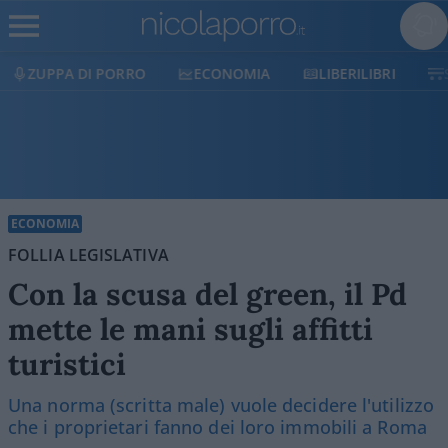
ECONOMIA
LIBERILIBRI
SHOP
SOSTIENICI
ECONOMIA
FOLLIA LEGISLATIVA
Con la scusa del green, il Pd
mette le mani sugli affitti
turistici
Una norma (scritta male) vuole decidere l'utilizzo
che i proprietari fanno dei loro immobili a Roma