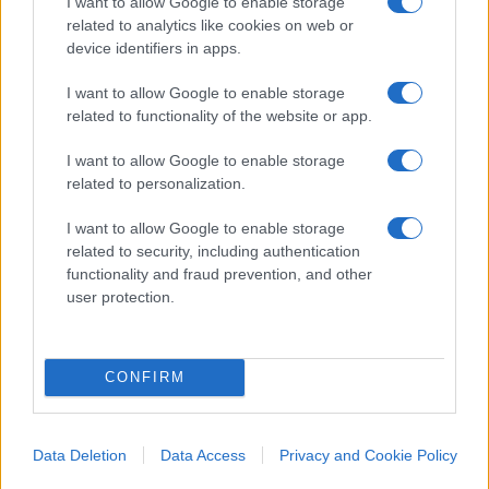
I want to allow Google to enable storage
related to analytics like cookies on web or
tratta di
una disposizione palesemente
device identifiers in apps.
incostituzionale
, se solo si ha una minima
conoscenza della ripartizione di competenze
I want to allow Google to enable storage
legislative fra Stato e Regioni. Occorre però che a
related to functionality of the website or app.
dirlo sia la Consulta, dichiarando illegittima la
I want to allow Google to enable storage
norma. Ma prima i giudici dovranno sorbirsene la
related to personalization.
lettura e cercare di capire quello che c’è scritto…
I want to allow Google to enable storage
related to security, including authentication
functionality and fraud prevention, and other
user protection.
Giorgio Spaziani Testa, 28 maggio 2022
CONFIRM
27
Leggi i commenti
Data Deletion
Data Access
Privacy and Cookie Policy