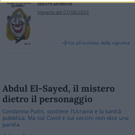
SEDUTE SATIRICHE
Vignetta del 07/08/2026
Vai all'archivio delle vignette
Abdul El-Sayed, il mistero
dietro il personaggio
Condanna Putin, sostiene l’Ucraina e la sanità
pubblica. Ma sul Covid e sui vaccini non dice una
parola.