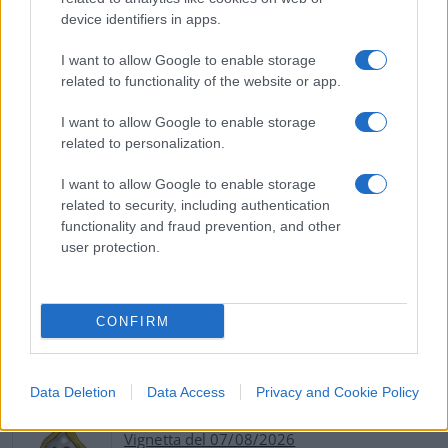
Paolo Becchi e Giuseppe Palma, 20 dicembre 2024
device identifiers in apps.
I want to allow Google to enable storage
related to functionality of the website or app.
Nicolaporro.it è anche su Whatsapp. È
I want to allow Google to enable storage
sufficiente
cliccare qui
per iscriversi al canale ed
related to personalization.
essere sempre aggiornati (gratis)
I want to allow Google to enable storage
related to security, including authentication
#MAGISTRATURA
#MATTEO SALVINI
functionality and fraud prevention, and other
#OPEN ARMS
#PROCESSO
user protection.
5
CONFIRM
Leggi i commenti
Data Deletion
Data Access
Privacy and Cookie Policy
SEDUTE SATIRICHE
Vignetta del 07/08/2026