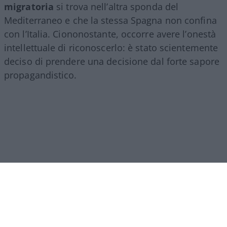
migratoria
si trova nell’altra sponda del
Mediterraneo e che la stessa Spagna non confina
con l’Italia. Ciononostante, occorre avere l’onestà
intellettuale di riconoscerlo: è stato scientemente
deciso di prendere una decisione dal forte sapore
propagandistico.