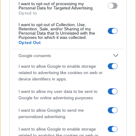
sentenza pronunciata ai sensi dell’art. 529 cpp,
I want to opt-out of processing my
Personal Data for Targeted Advertising.
cioè di “non doversi procedere”, in quanto fatti
Opted In
derivanti esclusivamente dell’esercizio delle
I want to opt-out of Collection, Use,
tipiche funzioni ministeriali da parte di un
Retention, Sale, and/or Sharing of my
Personal Data that Is Unrelated with the
ministro in carica, censurabili solo sul piano
Purposes for which it was collected.
politico e ma non su quello processuale. In questo
Opted Out
modo ci troveremmo davanti ad
una non-
Google consents
condanna ma anche ad una non-assoluzione
. I
giudici del Tribunale potrebbero benissimo
I want to allow Google to enable storage
related to advertising like cookies on web or
uscirsene con questa formula che riassumiamo
device identifiers in apps.
volgarmente: “Non siamo potuti entrare nel
merito perché il processo non sarebbe dovuto
I want to allow my user data to be sent to
Google for online advertising purposes.
neppure cominciare. E non abbiamo deciso noi
che cominciasse. Non possiamo dire che Salvini è
I want to allow Google to send me
innocente, ma neppure colpevole. Semplicemente
personalized advertising.
non possiamo entrare nel merito”. Et voilà.
I want to allow Google to enable storage
related to analytics like cookies on web or