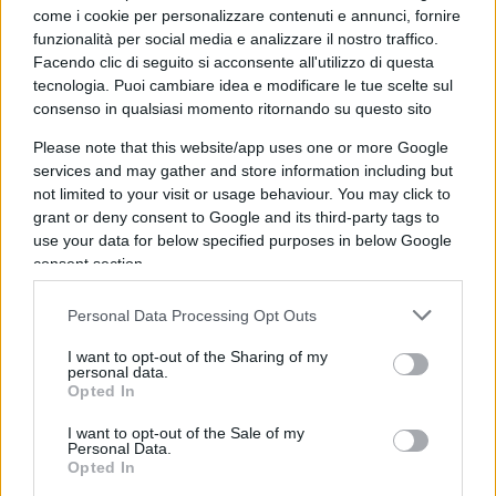
Se vengo eletto per fermare il traffico dei migranti
come i cookie per personalizzare contenuti e annunci, fornire
funzionalità per social media e analizzare il nostro traffico.
è evidente che la mia azione politica in qualità di
Facendo clic di seguito si acconsente all'utilizzo di questa
ministro non può che andare in quella direzione.
tecnologia. Puoi cambiare idea e modificare le tue scelte sul
Ma se il Tribunale di Palermo assolvesse Salvini
consenso in qualsiasi momento ritornando su questo sito
per il caso Open Arms, sconfessando la Procura,
Please note that this website/app uses one or more Google
può accadere che qualcuno punti nuovamente il
services and may gather and store information including but
dito contro la magistratura, che si vedrebbe a
not limited to your visit or usage behaviour. You may click to
grant or deny consent to Google and its third-party tags to
questo punto accelerare la riforma della
use your data for below specified purposes in below Google
separazione delle carriere. E allora potrebbe
consent section.
anche condannarlo, salvo poi risultare assolto in
appello o in Cassazione. Ma nel frattempo
Personal Data Processing Opt Outs
passano anni e la lotta ultratrentennale politica-
I want to opt-out of the Sharing of my
magistratura andrebbe avanti all’infinito.
personal data.
Opted In
I want to opt-out of the Sale of my
Personal Data.
Opted In
Ma c’è anche una quarta soluzione.
Una