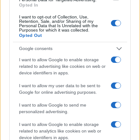
Opted In
prima, indossi mascherina e guanti, e si prenda il
rischio, ovvero stia a casa. Ovvero si compri un
I want to opt-out of Collection, Use,
Retention, Sale, and/or Sharing of my
Gulfstream.
Personal Data that Is Unrelated with the
Purposes for which it was collected.
Opted Out
Google consents
Così come non si può distruggere un intero
comparto, quello della ristorazione, con layout
I want to allow Google to enable storage
related to advertising like cookies on web or
improbabili che fanno crescere a dismisura i
device identifiers in apps.
prezzi del pasto e crea povertà, uccidendo posti di
lavoro. A titolo personale, alle condizioni date non
I want to allow my user data to be sent to
Google for online advertising purposes.
metterò più piede in un ristorante: la socialità vale
quanto il piacere di un cibo ben cucinato.
I want to allow Google to send me
personalized advertising.
In conclusione, il mio stile di vita non lo delego ai
I want to allow Google to enable storage
chiacchierati e chiacchieroni membri del OMS o
related to analytics like cookies on web or
del ISS. Vale l’immortale “Ofelè fa el to mesté. Il
device identifiers in apps.