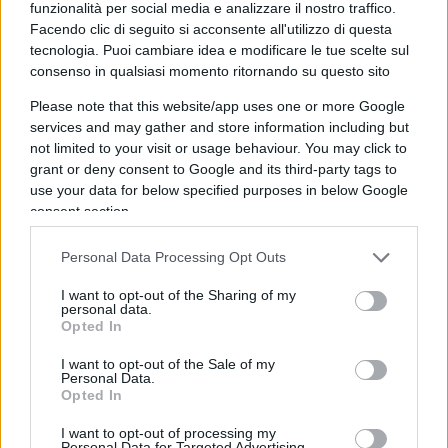
importante ma la povertà è orrenda
(ve lo
funzionalità per social media e analizzare il nostro traffico.
Facendo clic di seguito si acconsente all'utilizzo di questa
posso assicurare). Chi è terrorizzato dal Virus resti
tecnologia. Puoi cambiare idea e modificare le tue scelte sul
pure a casa fino alla scoperta del vaccino, è una
consenso in qualsiasi momento ritornando su questo sito
scelta personale, se può permettersela lo faccia.
Please note that this website/app uses one or more Google
Nessuno, neppure un virologo, può pretendere
services and may gather and store information including but
però che uno muoia di fame o si riduca ad essere
not limited to your visit or usage behaviour. You may click to
un barbone o vada al Monte dei pegni ad
grant or deny consent to Google and its third-party tags to
use your data for below specified purposes in below Google
impegnare la fede d’oro o la catenina (toc toc, le
consent section.
code continuano). Non scherziamo.
Personal Data Processing Opt Outs
Il Governo non può distruggere certe attività
I want to opt-out of the Sharing of my
mettendo vincoli o imponendo layout ridicoli. Per
personal data.
Opted In
esempio, Ryanair ha deciso, giustamente perché
piuttosto non vola, di non rispettare il
I want to opt-out of the Sale of my
Personal Data.
distanziamento (tecnicamente impossibile a meno
Opted In
di viaggiare semivuoti, e quindi aumentando a
I want to opt-out of processing my
valori folli i prezzi). Chi vuol volare alle tariffe di
Personal Data for Targeted Advertising.