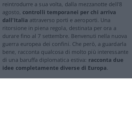
reintrodurre a sua volta, dalla mezzanotte dell’8
agosto,
controlli temporanei per chi arriva
dall’Italia
attraverso porti e aeroporti. Una
ritorsione in piena regola, destinata per ora a
durare fino al 7 settembre. Benvenuti nella nuova
guerra europea dei confini. Che però, a guardarla
bene, racconta qualcosa di molto più interessante
di una baruffa diplomatica estiva:
racconta due
idee completamente diverse di Europa
.