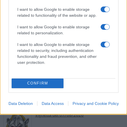
mio mestiere di cittadino libero non lo delego a
I want to allow Google to enable storage
un burocrate, a un virologo, o a un politico. Punto.
related to functionality of the website or app.
I want to allow Google to enable storage
related to personalization.
Riccardo Ruggeri, 14 maggio 2020
I want to allow Google to enable storage
related to security, including authentication
Zafferano.news
functionality and fraud prevention, and other
user protection.
39
CONFIRM
Leggi i commenti
Data Deletion
Data Access
Privacy and Cookie Policy
SEDUTE SATIRICHE
Vignetta del 07/08/2026