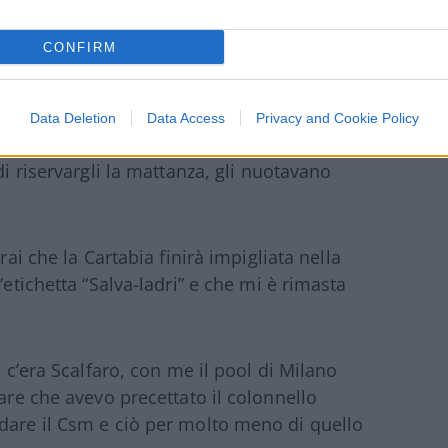
CONFIRM
come un problema nato per un ‘tonno’ diventa
Data Deletion
Data Access
Privacy and Cookie Policy
invidio e poi è stata fatta in tempi non
di riservargli la mattanza, gli nuotavano
drai che la Cartabia finirà impigliata nella
’etichetta “Salva-ladri” e che mi è rimasta
, c’era Scalfaro, con me il pool di Milano
care che avevo precettato il colonnello
dare il Csm e ciò per molto meno di quello