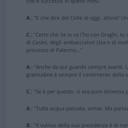
che è successo in questi mesi.”
A
.: “E che dire del Colle di oggi, allora? Un
C
.: “Certo che Se io ce l’ho con Draghi, tu
di Casini, degli ambasciatori Usa e di molti
processo di Palermo…”
A
.: “Anche da qui guardo sempre avanti. L
gratitudine è sempre il sentimento della vi
C
.: “Se è per questo, si era pure dimesso 
A
.: “Tutta acqua passata, ormai. Ma parla
B
.: “Il vulnus della sua presidenza è di no