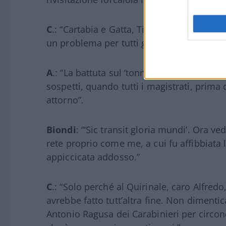
C
.: “Cartabia e Gatta, Titti e Silvestro: 
un problema per tutti gli italiani.”
A
.: “La battuta sul ‘tonno’ Palamara te la 
sospetti, quando tutti i magistrati, prima 
attorno”.
Biondi
: “‘Sic transit gloria mundi’. Ora ve
rete proprio come me, a cui fu affibbiata l
appiccicata addosso.”
C
.: “Solo perché al Quirinale, caro Alfredo
avrebbe fatto tutt’altra fine. Non dimenti
Antonio Ragusa dei Carabinieri per circon