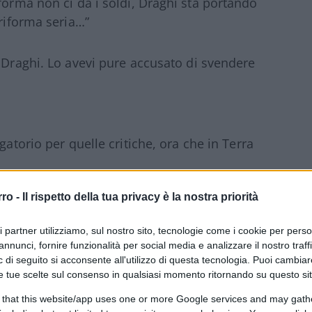
forma non ci dà i soldi, Draghi sta portando
 riforma seria…”
n Draghi. Lo avevi pure accusato di svendere
gatorio per quelle critiche, ora che in Terra
rro -
Il rispetto della tua privacy è la nostra priorità
vo Santissimo di Palazzo Chigi l’ho scoperto
 Tesoro”.
ri partner utilizziamo, sul nostro sito, tecnologie come i cookie per pers
annunci, fornire funzionalità per social media e analizzare il nostro traff
 di seguito si acconsente all'utilizzo di questa tecnologia. Puoi cambiar
e tue scelte sul consenso in qualsiasi momento ritornando su questo si
o fossero ricordato non l’avrebbero mica
 that this website/app uses one or more Google services and may gath
ai fatti! Le leggi che hai varato contro