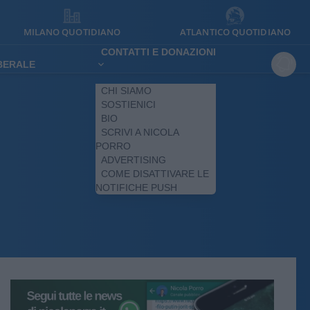
MILANO QUOTIDIANO
ATLANTICO QUOTIDIANO
CONTATTI E DONAZIONI
IBERALE
CHI SIAMO
SOSTIENICI
BIO
SCRIVI A NICOLA
PORRO
ADVERTISING
COME DISATTIVARE LE
NOTIFICHE PUSH