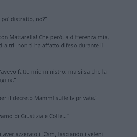
 po’ distratto, no?”
 con Mattarella! Che però, a differenza mia,
 altri, non ti ha affatto difeso durante il
’avevo fatto mio ministro, ma si sa che la
gilia.”
per il decreto Mammì sulle tv private.”
vamo di Giustizia e Colle…”
n aver azzerato il Csm, lasciando i veleni