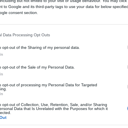
including but not limited to your visit or usage behaviour. You may click 
 giustizialista che non è più finita. E te
 to Google and its third-party tags to use your data for below specifi
vertito..”
ogle consent section.
aradiso non potevo mica arrivare in carrozza
l Data Processing Opt Outs
a fatto bene, se non fosse stato per il
 giorno ricorre l’anniversario della morte,
o opt-out of the Sharing of my personal data.
ancesco, della Cartabia che mi dici?”
In
o opt-out of the Sale of my Personal Data.
In
he non ha mai messo piede in un tribunale e
quella di essere stata la prima a coinvolgere
to opt-out of processing my Personal Data for Targeted
ing.
 di lei, l’ha fatto Alfano e persino quel
In
o opt-out of Collection, Use, Retention, Sale, and/or Sharing
ersonal Data that Is Unrelated with the Purposes for which it
lected.
 istituito una commissione, molto autorevole,
Out
Lattanzi.”