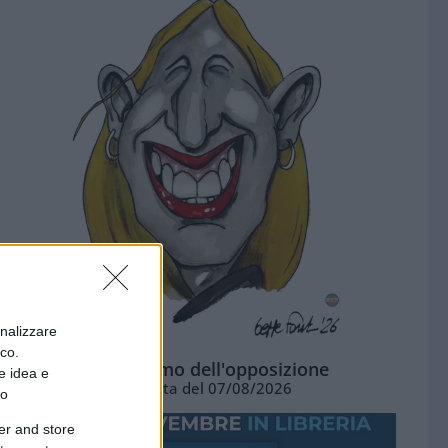
onalizzare
ico.
L'ottimismo dell'opposizione
e idea e
Vignetta del 07/08/2026
to
er and store