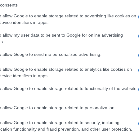
consents
o allow Google to enable storage related to advertising like cookies on
evice identifiers in apps.
ia ricevuto molti apprezzamenti.”
o allow my user data to be sent to Google for online advertising
to e gettato nel cesso senza mai più
s.
to allow Google to send me personalized advertising.
o allow Google to enable storage related to analytics like cookies on
evice identifiers in apps.
o, quella di un giovane giurista mediocre
Bonafede, a lamentarsi per lo
o allow Google to enable storage related to functionality of the website
della riforma della prescrizione”.
o allow Google to enable storage related to personalization.
collega milanese, Gian Luigi Gatta, anche lui
iventare Presidente della Repubblica per
o allow Google to enable storage related to security, including
cation functionality and fraud prevention, and other user protection.
me sulla prescrizione e ne fa una
proposto dalla Commissione ministeriale”.