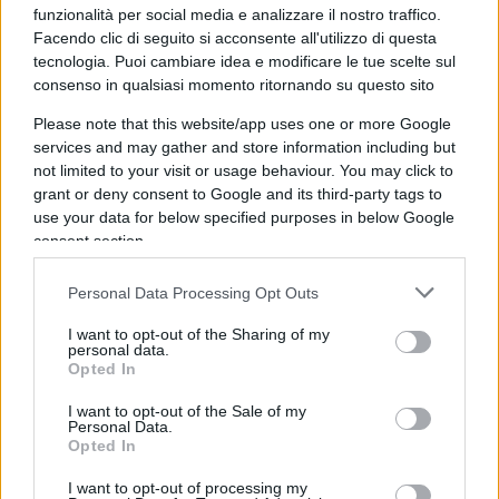
funzionalità per social media e analizzare il nostro traffico.
ha disposto la custodia cautelare: lo straniero è
Facendo clic di seguito si acconsente all'utilizzo di questa
stato portato nel carcere di Regina Coeli dalla
tecnologia. Puoi cambiare idea e modificare le tue scelte sul
Digos.
consenso in qualsiasi momento ritornando su questo sito
Please note that this website/app uses one or more Google
Video
services and may gather and store information including but
Player
not limited to your visit or usage behaviour. You may click to
grant or deny consent to Google and its third-party tags to
use your data for below specified purposes in below Google
consent section.
Personal Data Processing Opt Outs
I want to opt-out of the Sharing of my
personal data.
Opted In
00:00
00:44
I want to opt-out of the Sale of my
Personal Data.
Per beccarlo gli investigatori della Digos hanno
Opted In
analizzato il materiale video e sono riusciti a
I want to opt-out of processing my