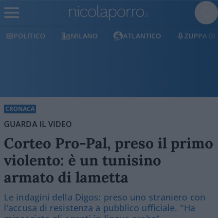
POLITICO
MILANO
ATLANTICO
ZUPPA DI
CRONACA
GUARDA IL VIDEO
Corteo Pro-Pal, preso il primo
violento: è un tunisino
armato di lametta
Le indagini della Digos: preso uno straniero con
l'accusa di resistenza a pubblico ufficiale. "Ha