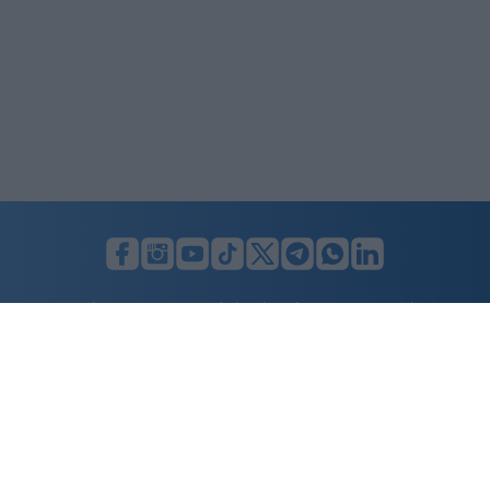
LUNIFIN S.r.l. a socio unico. Sede legale Milano, Largo F. Richini, 2/A,
20122 (MI), C.F./P.Iva en. 07174900154, REA cap. soc. euro 10.000,00
i.v.
Home
Advertising
Condizioni d’uso
Privacy Policy
Cookie policy
Cambia il consenso ai cookie
Dichiarazione di accessibilità