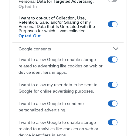
scovarlo nelle fasi in cui compariva ancora senza
Personal Data for Targeted Advertising.
Opted In
travisamento poi utilizzato durante gli scontri. Il
tunisino è un senza fissa dimora ed è solito
I want to opt-out of Collection, Use,
Retention, Sale, and/or Sharing of my
dormire in strutture di fortuna: la Digos lo ha
Personal Data that Is Unrelated with the
Purposes for which it was collected.
pedinato per qualche giorno e ritiene sia una
Opted Out
“persona con indole estremamente violenta” con
Google consents
numerosi precedenti di polizia per reati contro il
patrimonio, la personalità dello stato e anche per
I want to allow Google to enable storage
un tentato omicidio.
related to advertising like cookies on web or
device identifiers in apps.
I want to allow my user data to be sent to
Google for online advertising purposes.
Nicolaporro.it è anche su Whatsapp. È sufficiente
cliccare qui
per iscriversi al canale ed essere sempre
I want to allow Google to send me
aggiornati (gratis).
personalized advertising.
I want to allow Google to enable storage
#POLIZIA
#PRO PAL
related to analytics like cookies on web or
device identifiers in apps.