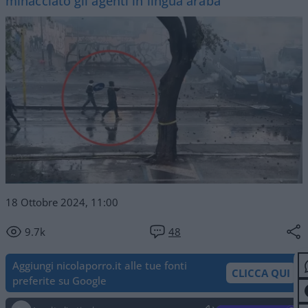
minacciato gli agenti in lingua araba"
18 Ottobre 2024, 11:00
9.7k
48
Aggiungi nicolaporro.it alle tue fonti
CLICCA QUI
preferite su Google