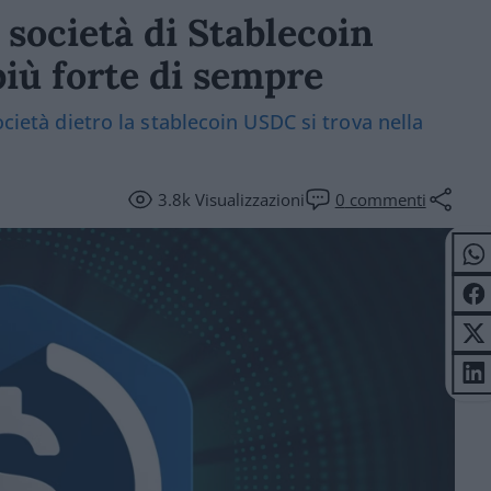
 società di Stablecoin
iù forte di sempre
ocietà dietro la stablecoin USDC si trova nella
3.8k
Visualizzazioni
0
commenti