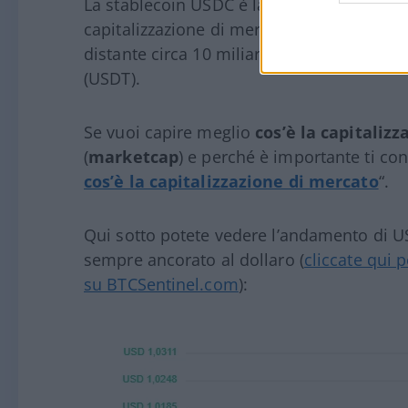
La stablecoin USDC è la seconda stableco
capitalizzazione di mercato di 55,8 miliard
distante circa 10 miliardi di dollari dal l
(USDT).
Se vuoi capire meglio
cos’è la capitaliz
(
marketcap
) e perché è importante ti co
cos’è la capitalizzazione di mercato
“.
Qui sotto potete vedere l’andamento di U
sempre ancorato al dollaro (
cliccate qui p
su BTCSentinel.com
):