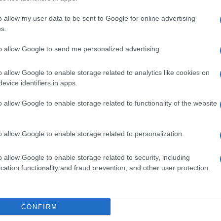
o allow my user data to be sent to Google for online advertising
tività di prestiti che coinvolgono società
s.
e
Three Arrows Capital
(3AC): tutte queste
to allow Google to send me personalized advertising.
lte recentemente in
una crisi di liquidità che
o allow Google to enable storage related to analytics like cookies on
evice identifiers in apps.
o allow Google to enable storage related to functionality of the website
tus/1542027718677504002
o allow Google to enable storage related to personalization.
o allow Google to enable storage related to security, including
rano di essere supportate da valute legali e
cation functionality and fraud prevention, and other user protection.
in
, i loro prezzi rimangono stabili.
CONFIRM