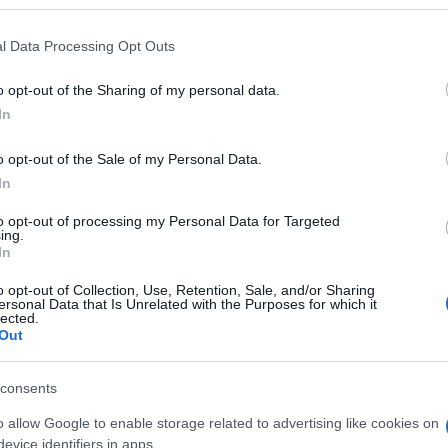
l Data Processing Opt Outs
o opt-out of the Sharing of my personal data.
In
lo alle parole ma di fornire dati concreti a
tivo ha anche condiviso recenti rapporti di
o opt-out of the Sale of my Personal Data.
ella liquidità di USDC.
In
to opt-out of processing my Personal Data for Targeted
di Circle: ecco perché
ing.
In
o che già da diverso tempo circolavano voci
o opt-out of Collection, Use, Retention, Sale, and/or Sharing
nsolvenza riguardo le sue riserve USDC.
ersonal Data that Is Unrelated with the Purposes for which it
lected.
Out
consents
iverebbe dagli ingenti pagamenti di
nche criptocentriche come Signature e
o allow Google to enable storage related to advertising like cookies on
evice identifiers in apps.