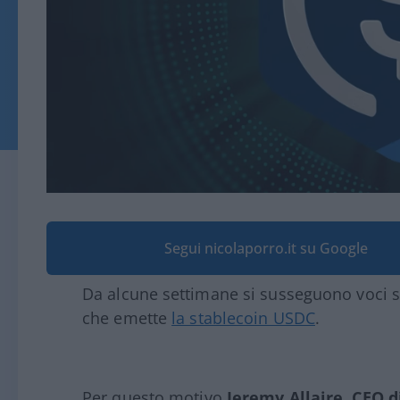
Segui nicolaporro.it su Google
Da alcune settimane si susseguono voci su 
che emette
la stablecoin USDC
.
Per questo motivo
Jeremy Allaire, CEO di