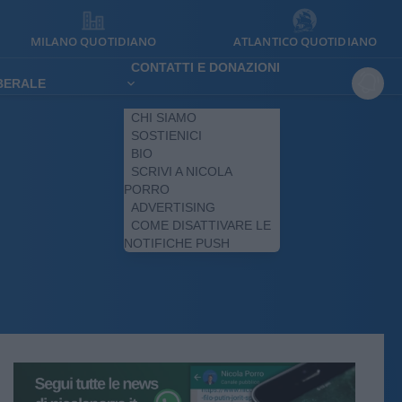
MILANO QUOTIDIANO
ATLANTICO QUOTIDIANO
CONTATTI E DONAZIONI
IBERALE
CHI SIAMO
SOSTIENICI
BIO
SCRIVI A NICOLA
PORRO
ADVERTISING
COME DISATTIVARE LE
NOTIFICHE PUSH