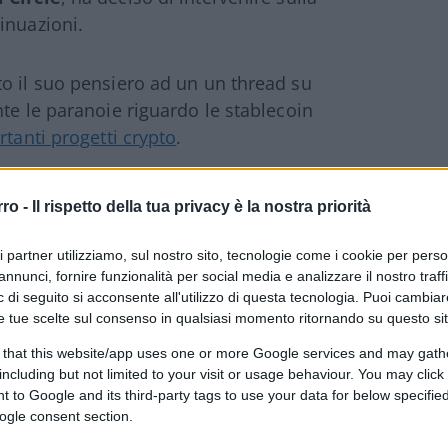
inuazioni.
o il suo pensiero ad un un thread su
te le paranoie riguardo le stablecoin
rtanti progetti crypto
.
rro -
Il rispetto della tua privacy è la nostra priorità
ste altre società “
Circle è nella posizione più
 e continueremo ad aumentare la nostra
ri partner utilizziamo, sul nostro sito, tecnologie come i cookie per pers
annunci, fornire funzionalità per social media e analizzare il nostro traff
 di seguito si acconsente all'utilizzo di questa tecnologia. Puoi cambiar
e tue scelte sul consenso in qualsiasi momento ritornando su questo si
ll share a blog post this week, but the
 that this website/app uses one or more Google services and may gath
ulated, over-collateralized, offered as a
including but not limited to your visit or usage behaviour. You may click 
d has a very conservative UW approach, we
 to Google and its third-party tags to use your data for below specifi
ogle consent section.