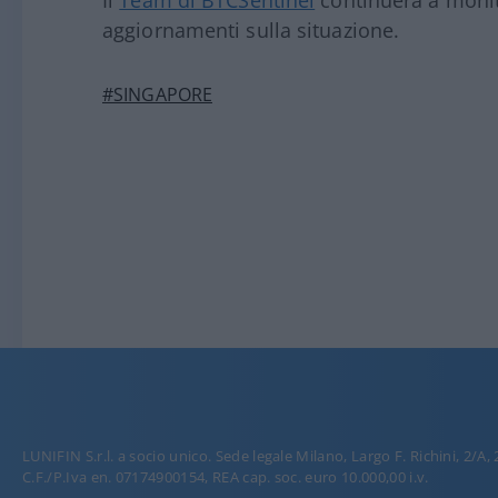
aggiornamenti sulla situazione.
#SINGAPORE
LUNIFIN S.r.l. a socio unico. Sede legale Milano, Largo F. Richini, 2/A,
C.F./P.Iva en. 07174900154, REA cap. soc. euro 10.000,00 i.v.