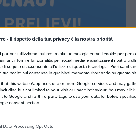
rro -
Il rispetto della tua privacy è la nostra priorità
ri partner utilizziamo, sul nostro sito, tecnologie come i cookie per pers
annunci, fornire funzionalità per social media e analizzare il nostro traff
 di seguito si acconsente all'utilizzo di questa tecnologia. Puoi cambiar
nding Hodlnaut blocca i prelievi
e tue scelte sul consenso in qualsiasi momento ritornando su questo si
 that this website/app uses one or more Google services and may gath
including but not limited to your visit or usage behaviour. You may click 
CLICCA QUI
 to Google and its third-party tags to use your data for below specifi
ogle consent section.
ata (DeFi)
e
crypto lending
(
attività di
ore, era considerata una delle piattaforme
sul mercato e oggi
ha annunciato il blocco
l Data Processing Opt Outs