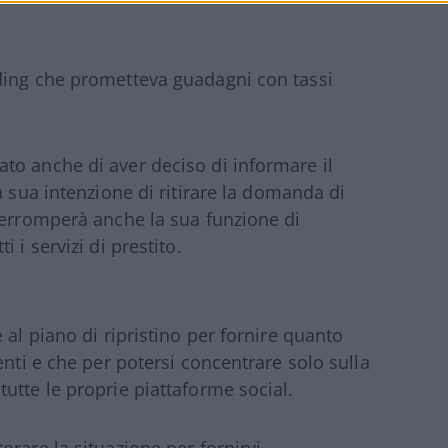
ding che prometteva guadagni con tassi
to anche di aver deciso di informare il
la sua intenzione di ritirare la domanda di
terromperà anche la sua funzione di
 i servizi di prestito.
 al piano di ripristino per fornire quanto
enti e che per potersi concentrare solo sulla
utte le proprie piattaforme social.
rare la situazione per fornirvi