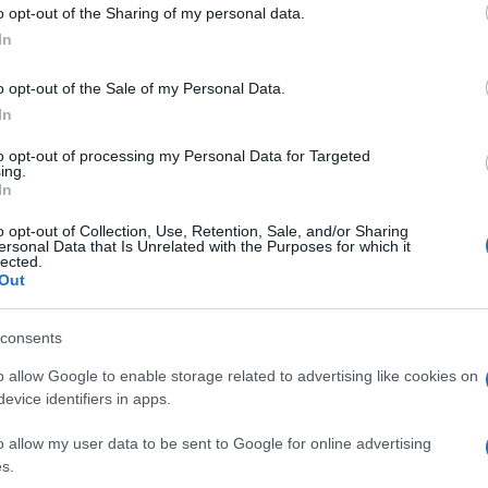
o opt-out of the Sharing of my personal data.
In
itori che detengono asset di criptovalute di
o opt-out of the Sale of my Personal Data.
in cambio di tassi di interesse elevati, ha
In
le
con cui avverte tutti i suoi clienti che i
to opt-out of processing my Personal Data for Targeted
erminato.
ing.
In
ra cui
Bitcoin (BTC)
,
Ethereum (ETH)
,
o opt-out of Collection, Use, Retention, Sale, and/or Sharing
ersonal Data that Is Unrelated with the Purposes for which it
)
,
Tether (USDT)
e
DAI (DAI)
. Puoi seguire,
lected.
Out
lle delle criptovalute
su BTCSentinel,
il primo
consents
o allow Google to enable storage related to advertising like cookies on
evice identifiers in apps.
attaforma sospenderà prelievi, scambi di
o allow my user data to be sent to Google for online advertising
causa delle recenti condizioni di mercato.
s.