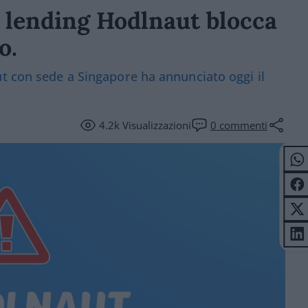
o lending Hodlnaut blocca
o.
t con sede a Singapore ha annunciato oggi il
4.2k
Visualizzazioni
0
commenti