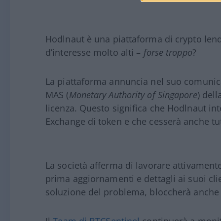
Hodlnaut è una piattaforma di crypto len
d’interesse molto alti –
forse troppo
?
La piattaforma annuncia nel suo comunica
MAS (
Monetary Authority of Singapore
) del
licenza. Questo significa che Hodlnaut in
Exchange di token e che cesserà anche tutti
La società afferma di lavorare attivamente
prima aggiornamenti e dettagli ai suoi cli
soluzione del problema, bloccherà anche t
Il
Team di BTCSentinel
continuerà a monito