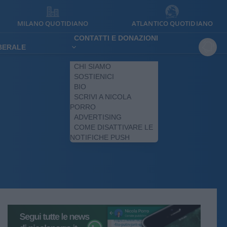
MILANO QUOTIDIANO
ATLANTICO QUOTIDIANO
CONTATTI E DONAZIONI
IBERALE
CHI SIAMO
SOSTIENICI
BIO
SCRIVI A NICOLA
PORRO
ADVERTISING
COME DISATTIVARE LE
NOTIFICHE PUSH