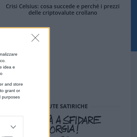
Crisi Celsius: cosa succede e perché i prezzi
delle criptovalute crollano
onalizzare
ico.
e idea e
to
er and store
to grant or
ed purposes
SEDUTE SATIRICHE