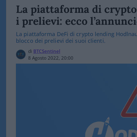
La piattaforma di crypt
i prelievi: ecco l’annunci
La piattaforma DeFi di crypto lending Hodlnau
blocco dei prelievi dei suoi clienti.
di
BTCSentinel
8 Agosto 2022, 20:00