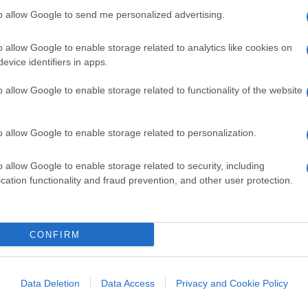
e e comprendiamo il suo impatto su di voi.
to allow Google to send me personalized advertising.
fficile decisione è stata presa per noi per
o allow Google to enable storage related to analytics like cookies on
a liquidità e sulla conservazione degli asset,
evice identifiers in apps.
re per proteggere gli interessi a lungo termine
er il disagio che ciò ti ha causato.
”
o allow Google to enable storage related to functionality of the website
rollo di una piattaforma di
o allow Google to enable storage related to personalization.
o allow Google to enable storage related to security, including
cation functionality and fraud prevention, and other user protection.
lending che sono collassate negli ultimi
a subito un forte colpo, amplificato poi dal
CONFIRM
rra-Luna
.
eludio ad un altro disastro per molti
Data Deletion
Data Access
Privacy and Cookie Policy