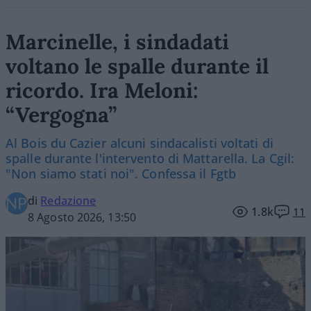
Marcinelle, i sindadati
voltano le spalle durante il
ricordo. Ira Meloni:
“Vergogna”
Al Bois du Cazier alcuni sindacalisti voltati di
spalle durante l'intervento di Mattarella. La Cgil:
"Non siamo stati noi". Confessa il Fgtb
di
Redazione
1.8k
11
8 Agosto 2026, 13:50