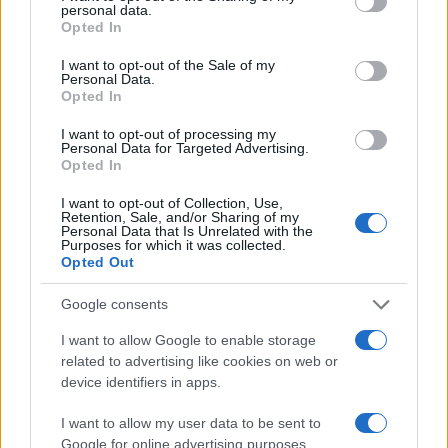
tutto l’Ether, dimostrando un elevato grado di
personal data.
convinzione, proprio come con Bitcoin.
Opted In
I want to opt-out of the Sale of my
Personal Data.
Opted In
Ed ecco come è salito il prezzo di Ethereum negli
I want to opt-out of processing my
ultimi 7 giorni:
Personal Data for Targeted Advertising.
Opted In
I want to opt-out of Collection, Use,
Retention, Sale, and/or Sharing of my
Personal Data that Is Unrelated with the
Purposes for which it was collected.
Opted Out
Google consents
I want to allow Google to enable storage
related to advertising like cookies on web or
device identifiers in apps.
I want to allow my user data to be sent to
Google for online advertising purposes.