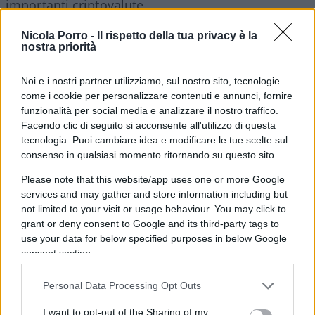
importanti criptovalute.
Nicola Porro -
Il rispetto della tua privacy è la
Anche il prezzo di Ethereum in
nostra priorità
crescita
Noi e i nostri partner utilizziamo, sul nostro sito, tecnologie
come i cookie per personalizzare contenuti e annunci, fornire
funzionalità per social media e analizzare il nostro traffico.
Anche
Ethereum
, grazie ai suoi meccanismi
Facendo clic di seguito si acconsente all'utilizzo di questa
deflazionistici, sta diventando sempre più scarso.
tecnologia. Puoi cambiare idea e modificare le tue scelte sul
consenso in qualsiasi momento ritornando su questo sito
Parte delle commissioni di transazione di Ether,
infatti, viene bruciata, riducendo l’offerta di Ether.
Please note that this website/app uses one or more Google
services and may gather and store information including but
Da quando è stato introdotto il
passaggio al proof
not limited to your visit or usage behaviour. You may click to
of stake
, l’offerta di Ether è diminuita di circa
grant or deny consent to Google and its third-party tags to
66mila unità, pari a circa $110 milioni di valore di
use your data for below specified purposes in below Google
mercato, rendendolo più scarso.
consent section.
Personal Data Processing Opt Outs
Gli hodler di Ethereum possiedono anche il 63% di
I want to opt-out of the Sharing of my