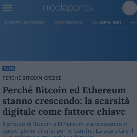
ECONOMIA
LIBERILIBRI
SHOP
SOSTIENICI
NEWS
PERCHÉ BITCOIN CRESCE
Perché Bitcoin ed Ethereum
stanno crescendo: la scarsità
digitale come fattore chiave
Il prezzo di Bitcoin e Ethereum sta crescendo in
questi giorni di crisi per le banche. La scarsità è il