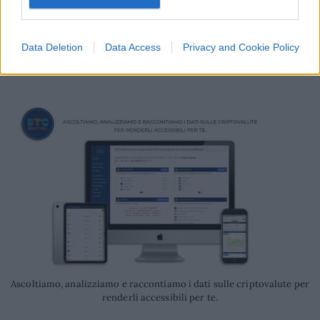
In questo articolo puoi trovare i
15 fattori che
derminano il prezzo delle criptovalute
.
Data Deletion
Data Access
Privacy and Cookie Policy
Giuseppe Vitagliano
, BTCSentinel.com 17 marzo 2023
Ascoltiamo, analizziamo e raccontiamo i dati sulle criptovalute per
renderli accessibili per te.