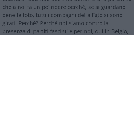
che a noi fa un po’ ridere perché, se si guardano
bene le foto, tutti i compagni della Fgtb si sono
girati. Perché? Perché noi siamo contro la
presenza di partiti fascisti e per noi, qui in Belgio,
Fratelli d’Italia è un partito di estrema destra”.
La strage dell’8 agosto 1956
La tragedia di Marcinelle avvenne l’8 agosto 1956.
Un incendio scoppiato durante le operazioni di
estrazione si diffuse nelle gallerie della miniera
del Bois du Cazier, alle porte di Charleroi,
intrappolando i lavoratori. Morirono 262 minatori,
di cui 136 italiani. Tra il 1946 e il 1956 più di 140
mila italiani partirono per il Belgio per lavorare
nelle miniere di carbone della Vallonia. Molti