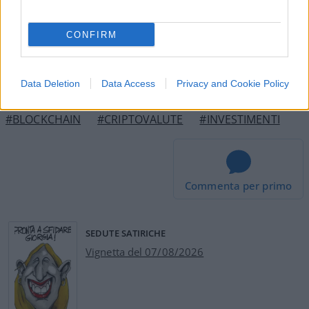
9,82€ in Bitcoin con il nostro invito
CONFIRM
BTCSentinel: La Community italiana delle Sentinelle delle
Data Deletion
Data Access
Privacy and Cookie Policy
criptovalute
#BLOCKCHAIN
#CRIPTOVALUTE
#INVESTIMENTI
Commenta per primo
SEDUTE SATIRICHE
Vignetta del 07/08/2026