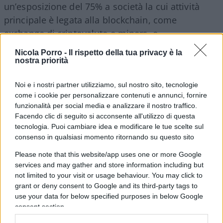
un’esposizione del 75% a società la cui attività
principale è legata alla blockchain, come
exchange di criptovalute e miners, e
un’esposizione del 25% a società che supportano
Nicola Porro -
Il rispetto della tua privacy è la
l’ecosistema blockchain, come società di
nostra priorità
pagamento e di semiconduttori.
Noi e i nostri partner utilizziamo, sul nostro sito, tecnologie
come i cookie per personalizzare contenuti e annunci, fornire
funzionalità per social media e analizzare il nostro traffico.
L’ETF è pensato per investitori che desiderano
Facendo clic di seguito si acconsente all'utilizzo di questa
tecnologia. Puoi cambiare idea e modificare le tue scelte sul
un’esposizione a un’ampia varietà di società
consenso in qualsiasi momento ritornando su questo sito
impegnate nello sviluppo, nell’innovazione e
Please note that this website/app uses one or more Google
nell’utilizzo di tecnologie di blockchain e di
services and may gather and store information including but
crittografia e mira “
a conseguire un rendimento
not limited to your visit or usage behaviour. You may click to
sull’investimento mediante una combinazione di
grant or deny consent to Google and its third-party tags to
use your data for below specified purposes in below Google
incremento di capitale e reddito sulle attività del
consent section.
Fondo che rispecchi il rendimento del NYSE FactSet