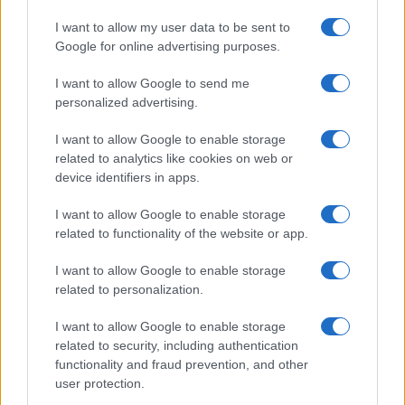
offrire criptovalute agli investitori istituzionali che
già possiedono asset sull’exchange nella suite di
I want to allow my user data to be sent to
Google for online advertising purposes.
strumenti di asset manager di Aladdin.
I want to allow Google to send me
Il Team di BTCSentinel
, 3 ottobre 2022
personalized advertising.
I want to allow Google to enable storage
Vuoi creare un Account su
related to analytics like cookies on web or
device identifiers in apps.
Binance o su Coinbase?
I want to allow Google to enable storage
related to functionality of the website or app.
Se siete interessati ad entrare su Coinbase e
I want to allow Google to enable storage
Binance ecco i link di invito di BTCSentinel:
related to personalization.
I want to allow Google to enable storage
Binance: ricevi 100 USDT registrandoti a
related to security, including authentication
Binance con l’invito di BTCSentinel
functionality and fraud prevention, and other
Coinbase: entra su Coinbase e ottieni subito
user protection.