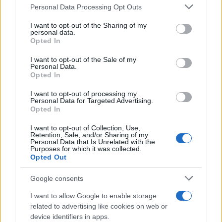
Global Blockchain Technologies Capped Index
”, come
Personal Data Processing Opt Outs
dichiara
BlackRock sul suo sito.
I want to opt-out of the Sharing of my
personal data.
Opted In
Secondo Omar Moufti, Product Strategist per gli
ETF
tematici e settoriali di BlackRock, le risorse
I want to opt-out of the Sale of my
Personal Data.
digitali e le tecnologie blockchain diventeranno
Opted In
sempre più rilevanti per i loro clienti man mano
I want to opt-out of processing my
che i casi d’uso si sviluppano in termini di portata,
Personal Data for Targeted Advertising.
Opted In
scala e complessità. La continua diffusione e
crescita dell’applicazione della tecnologia
I want to opt-out of Collection, Use,
Retention, Sale, and/or Sharing of my
blockchain sottolinea quanto potenziale abbia in
Personal Data that Is Unrelated with the
Purposes for which it was collected.
tantissimi settori.
Opted Out
Google consents
Già ad agosto, la rivista Finbold aveva
riferito
che
I want to allow Google to enable storage
related to advertising like cookies on web or
BlackRock stava collaborando con
Coinbase
per
device identifiers in apps.