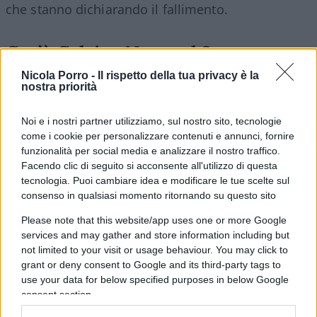
che stanno dichiarando il fallimento.
Cos’è Celsius Network?
Nicola Porro -
Il rispetto della tua privacy è la
Fondata nel 2017 da Alex Mashinsky e Daniel
nostra priorità
Leon, Celsius ha offerto agli investitori al dettaglio
rendimenti molto interessanti sulle loro
Noi e i nostri partner utilizziamo, sul nostro sito, tecnologie
come i cookie per personalizzare contenuti e annunci, fornire
partecipazioni in criptovalute con lo slogan
funzionalità per social media e analizzare il nostro traffico.
“unbank your self” (liberati dalla banca). La società
Facendo clic di seguito si acconsente all'utilizzo di questa
è cresciuta fino a gestire più di 10 miliardi di
tecnologia. Puoi cambiare idea e modificare le tue scelte sul
consenso in qualsiasi momento ritornando su questo sito
dollari di asset e più di 1,7 milioni di utenti.
Please note that this website/app uses one or more Google
services and may gather and store information including but
not limited to your visit or usage behaviour. You may click to
Tuttavia il crollo del mercato delle criptovalute di
grant or deny consent to Google and its third-party tags to
quest’anno ha lasciato Celsius insolvente e il 12
use your data for below specified purposes in below Google
consent section.
giugno aveva congelato prelievi, trasferimenti e