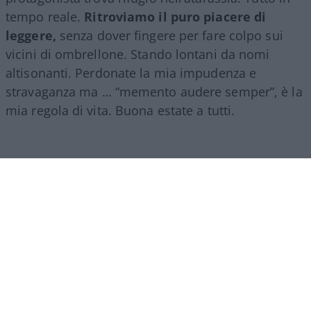
tempo reale.
Ritroviamo il puro piacere di
leggere,
senza dover fingere per fare colpo sui
vicini di ombrellone. Stando lontani da nomi
altisonanti. Perdonate la mia impudenza e
stravaganza ma … “memento audere semper”, è la
mia regola di vita. Buona estate a tutti.