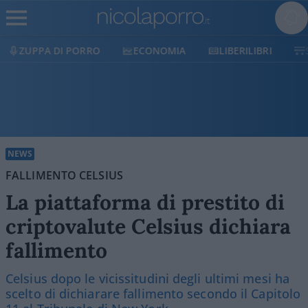
ECONOMIA
LIBERILIBRI
SHOP
SOSTIENICI
NEWS
FALLIMENTO CELSIUS
La piattaforma di prestito di
criptovalute Celsius dichiara
fallimento
Celsius dopo le vicissitudini degli ultimi mesi ha
scelto di dichiarare fallimento secondo il Capitolo