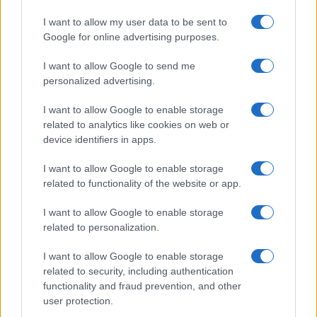
I want to allow my user data to be sent to
Di solito si procede proponendo un piano di
Google for online advertising purposes.
riorganizzazione che deve essere approvato dai
creditori e supervisionato da un team legale.
I want to allow Google to send me
personalized advertising.
Questa settimana, il Dipartimento di
I want to allow Google to enable storage
Regolamentazione Finanziaria del Vermont ha
related to analytics like cookies on web or
device identifiers in apps.
affermato che
le dichiarazioni di Celsius sulla
sicurezza dei fondi
dei suoi clienti erano “false”.
I want to allow Google to enable storage
related to functionality of the website or app.
Proprio pochi giorni fa
Celsius aveva rimborsato a
I want to allow Google to enable storage
MakerDAO i restanti $ 41 milioni del debito che
related to personalization.
avevano contratto
liberando garanzie per $ 440
I want to allow Google to enable storage
milioni. Era sembrato un segno positivo sul
related to security, including authentication
momento.
functionality and fraud prevention, and other
user protection.