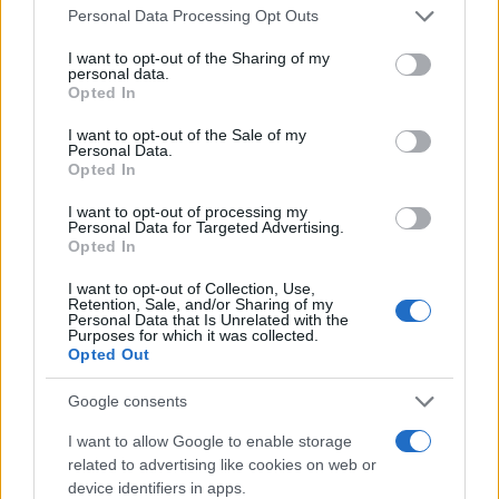
scambi dei clienti.
Personal Data Processing Opt Outs
I want to opt-out of the Sharing of my
Già nel mese scorso gli avvocati di Celsius
personal data.
Opted In
avevano spinto perché si ricorresse alla procedura
di fallimento, ma i dirigenti nel tentativo di
I want to opt-out of the Sale of my
Personal Data.
evitarlo hanno sostituito i suoi consulenti legali,
Opted In
come aveva riferito il Wall Street Journal.
I want to opt-out of processing my
Personal Data for Targeted Advertising.
Opted In
Alla fine, però, la conclusione è stata la
I want to opt-out of Collection, Use,
Retention, Sale, and/or Sharing of my
medesima: il fallimento di Celsius.
Personal Data that Is Unrelated with the
Purposes for which it was collected.
Opted Out
La gestione fallimentare statunitense in base al
Google consents
Capitolo 11 consente a una società di continuare a
operare pur adempiendo ai propri obblighi nei
I want to allow Google to enable storage
related to advertising like cookies on web or
confronti delle parti indebitate.
device identifiers in apps.