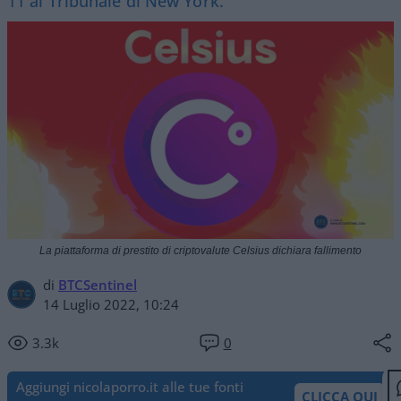
11 al Tribunale di New York.
La piattaforma di prestito di criptovalute Celsius dichiara fallimento
di
BTCSentinel
14 Luglio 2022, 10:24
3.3k
0
Aggiungi nicolaporro.it alle tue fonti
CLICCA QUI