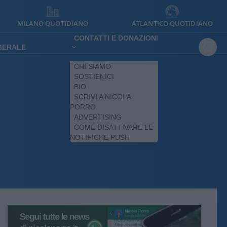
MILANO QUOTIDIANO
ATLANTICO QUOTIDIANO
CONTATTI E DONAZIONI
IBERALE
CHI SIAMO
SOSTIENICI
BIO
SCRIVI A NICOLA
PORRO
ADVERTISING
COME DISATTIVARE LE
NOTIFICHE PUSH