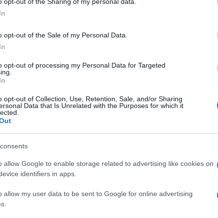
o opt-out of the Sharing of my personal data.
In
ostrato
segni di ripresa registrando un
o opt-out of the Sale of my Personal Data.
In
to opt-out of processing my Personal Data for Targeted
ing.
om:
In
o opt-out of Collection, Use, Retention, Sale, and/or Sharing
ersonal Data that Is Unrelated with the Purposes for which it
lected.
Out
consents
orni (fonte: BTCSentinel.com)
o allow Google to enable storage related to advertising like cookies on
evice identifiers in apps.
elsius Network con il mining
o allow my user data to be sent to Google for online advertising
s.