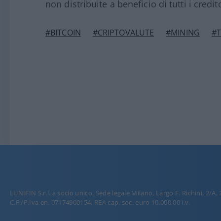
non distribuite a beneficio di tutti i credit
#BITCOIN
#CRIPTOVALUTE
#MINING
#T
LUNIFIN S.r.l. a socio unico. Sede legale Milano, Largo F. Richini, 2/A,
C.F./P.Iva en. 07174900154, REA cap. soc. euro 10.000,00 i.v.