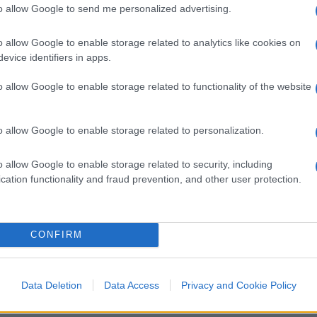
to allow Google to send me personalized advertising.
 il mining di bitcoin potrebbe fornire alla
ui beni si sono bloccati nelle settimane
o allow Google to enable storage related to analytics like cookies on
 Nel frattempo, infatti, Celsius Network ha
evice identifiers in apps.
e il prestito di criptovalute.
o allow Google to enable storage related to functionality of the website
ona la blockchain nel nostro approfondimento
o allow Google to enable storage related to personalization.
he”
.
o allow Google to enable storage related to security, including
cation functionality and fraud prevention, and other user protection.
in cui il mercato delle criptovalute è in
le per essere piuttosto preziosa”.
CONFIRM
o e ristrutturazione in base al Capitolo 11
uglio. Il deficit dichiarato nel suo bilancio è
Data Deletion
Data Access
Privacy and Cookie Policy