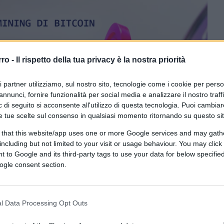
rro -
Il rispetto della tua privacy è la nostra priorità
ri partner utilizziamo, sul nostro sito, tecnologie come i cookie per pers
annunci, fornire funzionalità per social media e analizzare il nostro traff
 di seguito si acconsente all'utilizzo di questa tecnologia. Puoi cambiar
Bitcoin per ristrutturare la società
e tue scelte sul consenso in qualsiasi momento ritornando su questo si
 that this website/app uses one or more Google services and may gath
including but not limited to your visit or usage behaviour. You may click 
CLICCA QUI
 to Google and its third-party tags to use your data for below specifi
ogle consent section.
o di criptovalute che ha
recentemente
w York
, ha ricevuto l’approvazione dal
pendere
3,7 milioni di dollari per costruire
l Data Processing Opt Outs
coin
.