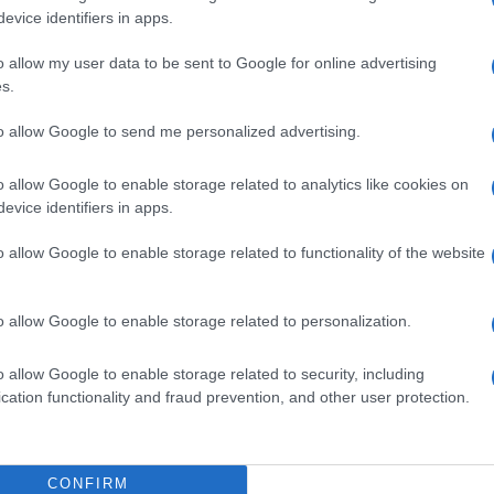
evice identifiers in apps.
rà un approccio pratico alla
o allow my user data to be sent to Google for online advertising
s.
to allow Google to send me personalized advertising.
19, Truss ha sostenuto la campagna di Boris
o allow Google to enable storage related to analytics like cookies on
evice identifiers in apps.
di Stato per il commercio internazionale e
o allow Google to enable storage related to functionality of the website
ruoli,
Liz Truss ha lanciato una rete
o allow Google to enable storage related to personalization.
ca ha affermato di voler “
creare grandi
o allow Google to enable storage related to security, including
cation functionality and fraud prevention, and other user protection.
e NFT: i 3 semplici concetti essenziali
“
CONFIRM