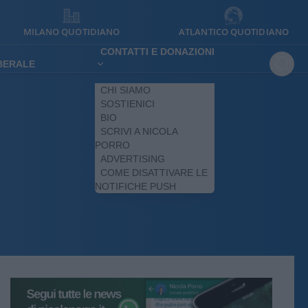
MILANO QUOTIDIANO
ATLANTICO QUOTIDIANO
CONTATTI E DONAZIONI
IBERALE
CHI SIAMO
SOSTIENICI
BIO
SCRIVI A NICOLA
PORRO
ADVERTISING
COME DISATTIVARE LE
NOTIFICHE PUSH