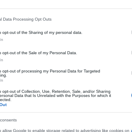
il 6 settembre dopo aver battuto il collega
l Data Processing Opt Outs
k nella corsa alla leadership.
o opt-out of the Sharing of my personal data.
ndly della Truss
In
 al Tesoro, aveva twittato: “
Dovremmo
o opt-out of the Sale of my Personal Data.
In
ne limiti il ​​potenziale. Liberare le aree di
 limitano la prosperità
”.
to opt-out of processing my Personal Data for Targeted
ing.
In
 a way that doesn't constrain their potential.
o opt-out of Collection, Use, Retention, Sale, and/or Sharing
 regulations that restrict prosperity.
ersonal Data that Is Unrelated with the Purposes for which it
lected.
keup
Out
consents
o allow Google to enable storage related to advertising like cookies on