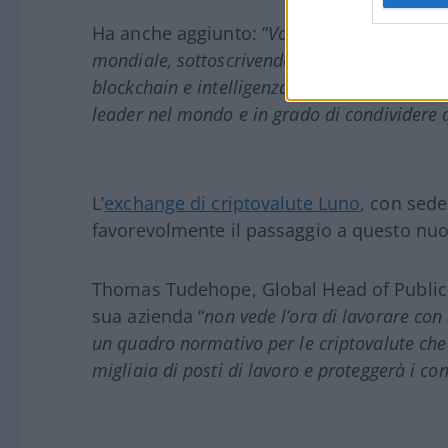
Ha anche aggiunto: “
Vogliamo raggiungere u
mondiale, sottoscrivendo flussi di dati ma 
blockchain e intelligenza artificiale, assicur
leader nel mondo e in grado di condividere 
L’
exchange di criptovalute Luno
, con sede
favorevolmente il passaggio a questo nuo
Thomas Tudehope, Global Head of Public Po
sua azienda “
non vede l’ora di lavorare con
un quadro normativo per le criptovalute che
migliaia di posti di lavoro e proteggerà i c