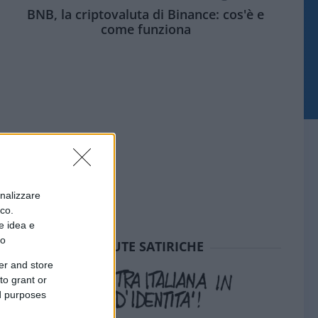
BNB, la criptovaluta di Binance: cos'è e
come funziona
onalizzare
ico.
e idea e
to
SEDUTE SATIRICHE
er and store
to grant or
ed purposes