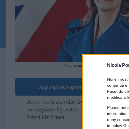
Nicola Po
Il nuovo primo ministro britannico Liz Trus
Noi e i nost
contenuti e 
Aggiungi nicolaporro.it alle tue fonti pre
Facendo clic
modificare l
Dopo molti scandali Boris Johnson si è d
Please note
consegnato figurativamente le chiavi di D
information 
Esteri
Liz Truss
.
deny consent
in below Go