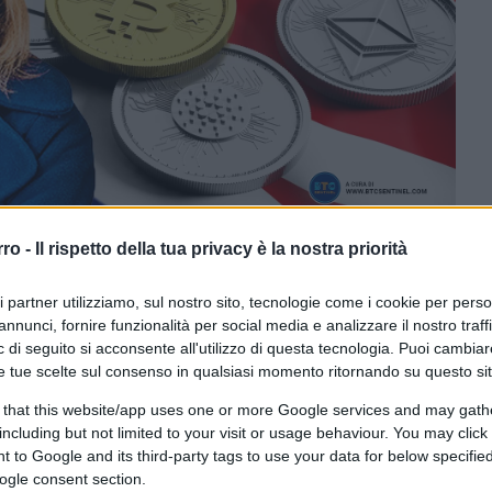
rro -
Il rispetto della tua privacy è la nostra priorità
s si dichiarava cripto-friendly, è ancora così?
ri partner utilizziamo, sul nostro sito, tecnologie come i cookie per pers
annunci, fornire funzionalità per social media e analizzare il nostro traff
ferite su Google
CLICCA QUI
 di seguito si acconsente all'utilizzo di questa tecnologia. Puoi cambiar
e tue scelte sul consenso in qualsiasi momento ritornando su questo si
imesso dalla premiership britannica e ha
 that this website/app uses one or more Google services and may gath
owning Street alla sua ex Ministro degli
including but not limited to your visit or usage behaviour. You may click 
 to Google and its third-party tags to use your data for below specifi
ogle consent section.