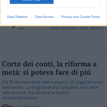
Vignetta del 07/08/2026
Data Deletion
Data Access
Privacy and Cookie Policy
Vai all'archivio delle vignette
Corte dei conti, la riforma a
metà: si poteva fare di più
Chi firma non deve avere paura, chi paga le tasse
nemmeno. La magistratura contabile non deve
solo punire, ma aiutare la buona
amministrazione
di
Luigi Bisignani