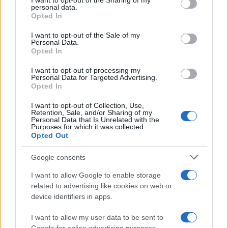
I want to opt-out of the Sharing of my
personal data.
società di investimenti globale statunitense, abbia
Opted In
lanciato il primo fondo comune di investimento
I want to opt-out of the Sale of my
basato su blockchain già lo scorso anno in USA.
Personal Data.
Opted In
Le criptovalute sono ormai una realtà in molti
I want to opt-out of processing my
Personal Data for Targeted Advertising.
ambiti e in molti paesi. Proprio per questo, la
Opted In
diffusione delle crypto sta spingendo molte
I want to opt-out of Collection, Use,
società di investimento e molte istituzioni
Retention, Sale, and/or Sharing of my
Personal Data that Is Unrelated with the
finanziare ad utilizzare fondi basati proprio su
Purposes for which it was collected.
Opted Out
criptovalute e blockchain.
Google consents
I want to allow Google to enable storage
Secondo il rapporto della United Nations
related to advertising like cookies on web or
Conference On Trade And Development
device identifiers in apps.
pubblicato a giugno 2022, inoltre, la pandemia ha
I want to allow my user data to be sent to
allargato esponenzialmente la base di possessori