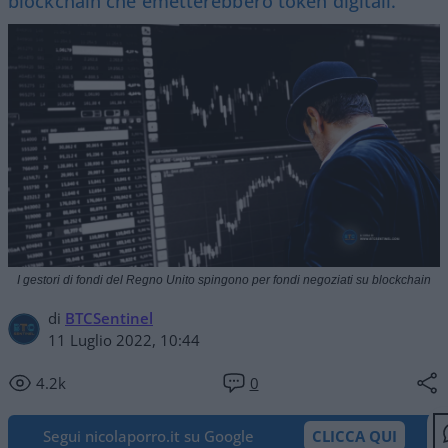
blockchain che emetterebbero token digitali.
I gestori di fondi del Regno Unito spingono per fondi negoziati su blockchain
di
BTCSentinel
11 Luglio 2022, 10:44
4.2k
0
Segui nicolaporro.it su Google
CLICCA QUI