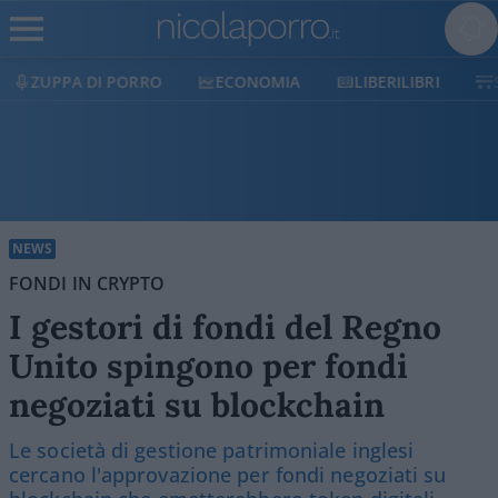
ECONOMIA
LIBERILIBRI
SHOP
SOSTIENICI
NEWS
FONDI IN CRYPTO
I gestori di fondi del Regno
Unito spingono per fondi
negoziati su blockchain
Le società di gestione patrimoniale inglesi
cercano l'approvazione per fondi negoziati su