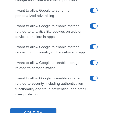
Google for online advertising purposes.
di criptovalute: leggi
l’approfondimento che
I want to allow Google to send me
abbiamo pubblicato
insieme al rapporto della
personalized advertising.
United Nations Conference On Trade And
Development
.
I want to allow Google to enable storage
related to analytics like cookies on web or
device identifiers in apps.
Giuseppe Vitagliano
, BTCSentinel, 11
luglio 2022
I want to allow Google to enable storage
related to functionality of the website or app.
#BLOCKCHAIN
#CRIPTOVALUTE
#FINANCIAL TIMES
#FONDI
#INGHILTERRA
I want to allow Google to enable storage
#REGNO UNITO
related to personalization.
I want to allow Google to enable storage
related to security, including authentication
functionality and fraud prevention, and other
Commenta per primo
user protection.
SEDUTE SATIRICHE
CONFIRM