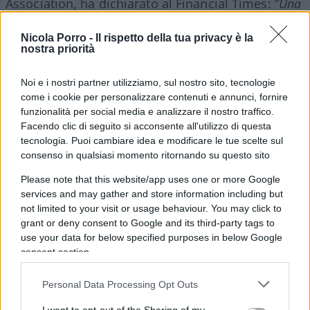
Association, ha dichiarato al Financial Times: “
Una
maggiore innovazione aumenterà la competitività
Nicola Porro -
Il rispetto della tua privacy è la
complessiva dell’industria dei fondi del Regno Unito e
nostra priorità
migliorerà i costi, l’efficienza e la qualità
dell’esperienza di investimento
“.
Noi e i nostri partner utilizziamo, sul nostro sito, tecnologie
come i cookie per personalizzare contenuti e annunci, fornire
funzionalità per social media e analizzare il nostro traffico.
Se la Financial Conduct Authority dovesse
Facendo clic di seguito si acconsente all'utilizzo di questa
accelerare l’approvazione, i fondi negoziati su
tecnologia. Puoi cambiare idea e modificare le tue scelte sul
blockchain potrebbero partire già entro la metà
consenso in qualsiasi momento ritornando su questo sito
del 2023.
Please note that this website/app uses one or more Google
services and may gather and store information including but
not limited to your visit or usage behaviour. You may click to
La diffusione di fondi su
grant or deny consent to Google and its third-party tags to
blockchain
use your data for below specified purposes in below Google
consent section.
Personal Data Processing Opt Outs
Il Financial Times, a questo proposito, rileva
anche come la Franklin Templeton Investments,