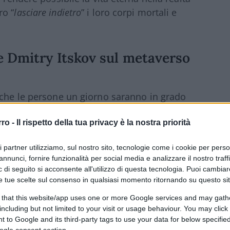
ro “
lasciare indietro
” i loro corpi mortali e
e Dmitry Itskov sul metaverso
 che le persone un giorno saranno in grado
rro -
Il rispetto della tua privacy è la nostra priorità
ri partner utilizziamo, sul nostro sito, tecnologie come i cookie per pers
 ha fatto fortuna con una società di media
annunci, fornire funzionalità per social media e analizzare il nostro traff
tiva 2045
” che mira a “
eliminare
 di seguito si acconsente all'utilizzo di questa tecnologia. Puoi cambiar
e tue scelte sul consenso in qualsiasi momento ritornando su questo si
rare i limiti del corpo umano.
 that this website/app uses one or more Google services and may gath
including but not limited to your visit or usage behaviour. You may click 
 scopo di lucro che mira a prolungare la
 to Google and its third-party tags to use your data for below specifi
do Itskov i corpi artificiali potrebbero