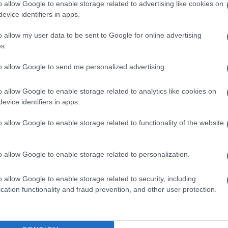
o allow Google to enable storage related to advertising like cookies on
di una persona che potrebbe vivere
evice identifiers in apps.
trizioni biologiche.
o allow my user data to be sent to Google for online advertising
s.
 altri miliardari stanno studiando, tramite
to allow Google to send me personalized advertising.
ello-computer che potrebbero costituire la
rvello umano.
o allow Google to enable storage related to analytics like cookies on
evice identifiers in apps.
o allow Google to enable storage related to functionality of the website
o aveva riferito che
Musk sta pianificando di
 umanoide
chiamato “
Optimus
” capace di
o allow Google to enable storage related to personalization.
o proprietario e comportarsi allo stesso
o allow Google to enable storage related to security, including
cation functionality and fraud prevention, and other user protection.
rista applicato e aiuta le aziende a vedere
l’IA e le tecnologie del metaverso
ri umani di caricare la propria coscienza