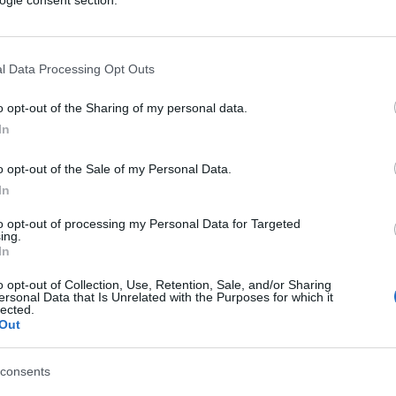
ogle consent section.
tendo alle persone di uscire dai loro vecchi
l Data Processing Opt Outs
o opt-out of the Sharing of my personal data.
raverso l’
intelligenza artificiale (AI)
e le
In
o opt-out of the Sale of my Personal Data.
In
one inizieranno a vivere nel
to opt-out of processing my Personal Data for Targeted
ing.
In
iziativa 2045” mira a rendere le persone
o opt-out of Collection, Use, Retention, Sale, and/or Sharing
o l’estensione della propria vita in un
ersonal Data that Is Unrelated with the Purposes for which it
lected.
si sarà consumato.
Out
consents
chiama
mind-uploading
: il mind-uploading