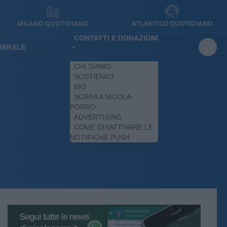
MILANO QUOTIDIANO
ATLANTICO QUOTIDIANO
CONTATTI E DONAZIONI
IBERALE
CHI SIAMO
SOSTIENICI
BIO
SCRIVI A NICOLA
PORRO
ADVERTISING
COME DISATTIVARE LE
NOTIFICHE PUSH