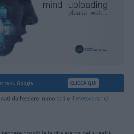
ferite su Google
CLICCA QUI
nati dall’essere immortali e il
Metaverso
ci
 rendere possibile la vita eterna nella realtà