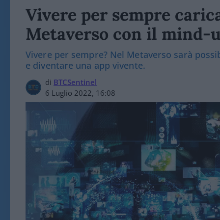
Vivere per sempre carica
Metaverso con il mind-
Vivere per sempre? Nel Metaverso sarà possibil
e diventare una app vivente.
di
BTCSentinel
6 Luglio 2022, 16:08