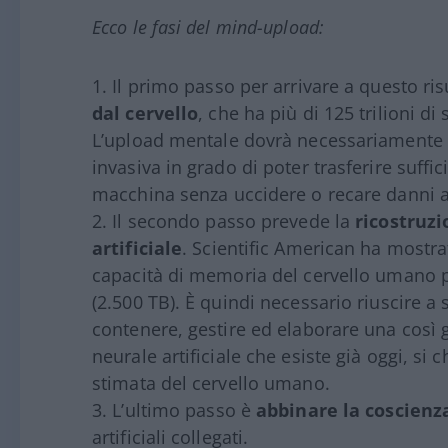
Ecco le fasi del mind-upload:
Il primo passo per arrivare a questo risu
dal cervello
, che ha più di 125 trilioni di
L’upload mentale dovrà necessariamente 
invasiva in grado di poter trasferire suffi
macchina senza uccidere o recare danni a
Il secondo passo prevede la
ricostruzi
artificiale
. Scientific American ha mostr
capacità di memoria del cervello umano p
(2.500 TB). È quindi necessario riuscire a
contenere, gestire ed elaborare una così g
neurale artificiale che esiste già oggi, si
stimata del cervello umano.
L’ultimo passo è
abbinare la coscien
artificiali collegati.