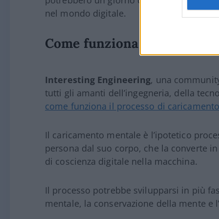
nel mondo digitale.
Come funziona il processo 
Interesting Engineering
, una community 
tutti gli amanti dell’ingegneria, della tecn
come funziona il processo di caricament
Il caricamento mentale è l’ipotetico proce
persona dal suo corpo, che la converte in 
di coscienza digitale nella macchina.
Il processo potrebbe svilupparsi in più fas
mentale, la conservazione della mente e l