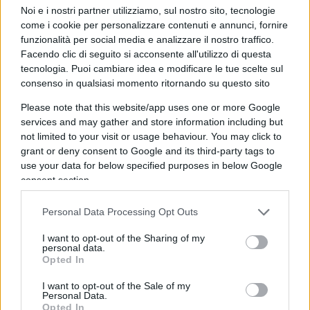
comportamentali che potrebbero influenzare le
Noi e i nostri partner utilizziamo, sul nostro sito, tecnologie
decisioni di acquisto o vendita.
come i cookie per personalizzare contenuti e annunci, fornire
funzionalità per social media e analizzare il nostro traffico.
Facendo clic di seguito si acconsente all'utilizzo di questa
tecnologia. Puoi cambiare idea e modificare le tue scelte sul
Qual è la rilevanza dell’Indice di
consenso in qualsiasi momento ritornando su questo sito
Paura e Avidità per chi investe in
Please note that this website/app uses one or more Google
criptovalute?
services and may gather and store information including but
not limited to your visit or usage behaviour. You may click to
grant or deny consent to Google and its third-party tags to
Agli occhi dell’investitore, questo indice si rivela
use your data for below specified purposes in below Google
uno strumento cruciale per decifrare il sentiment
consent section.
di mercato. Essere consapevoli delle emozioni
collettive aiuta a navigare meglio nelle acque
Personal Data Processing Opt Outs
talvolta turbolente delle criptovalute,
I want to opt-out of the Sharing of my
personal data.
potenzialmente
indicando i momenti opportuni per
Opted In
entrare o uscire dal mercato
.
I want to opt-out of the Sale of my
Personal Data.
Opted In