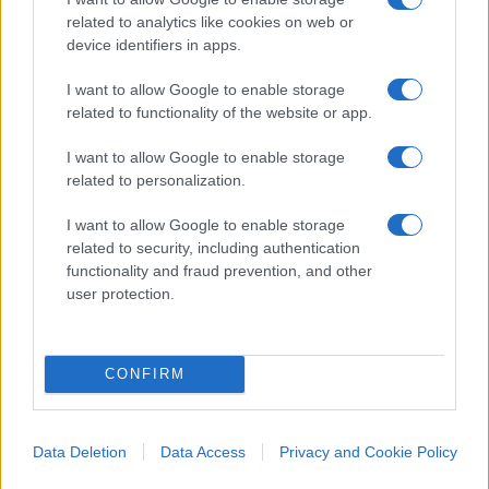
notevolmente l’Indice di Paura e
related to analytics like cookies on web or
Avidità?
device identifiers in apps.
Sì, ad esempio la
bull run del 2021
e il
cripto
I want to allow Google to enable storage
inverno del 2018-2019
hanno segnato dei punti di
related to functionality of the website or app.
svolta chiave per l’indice. Il recente periodo di
I want to allow Google to enable storage
assenza di paura, da novembre 2023 a febbraio
related to personalization.
2024, rappresenta un altro momento significativo,
I want to allow Google to enable storage
che ha catturato l’attenzione della comunità degli
related to security, including authentication
investitori.
functionality and fraud prevention, and other
user protection.
Come sfruttare questo parametro
CONFIRM
per affinare le mie strategie?
Utilizzare questo indice come parte della tua
Data Deletion
Data Access
Privacy and Cookie Policy
cassetta degli attrezzi analitica può aiutarti a