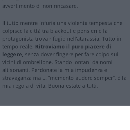
avvertimento di non rincasare.
Il tutto mentre infuria una violenta tempesta che
colpisce la città tra blackout e pensieri e la
protagonista trova rifugio nell’atarassia. Tutto in
tempo reale.
Ritroviamo il puro piacere di
leggere,
senza dover fingere per fare colpo sui
vicini di ombrellone. Stando lontani da nomi
altisonanti. Perdonate la mia impudenza e
stravaganza ma … “memento audere semper”, è la
mia regola di vita. Buona estate a tutti.