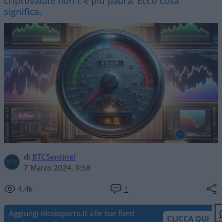
criptovalute non c'è più paura. Ecco cosa
significa.
di
BTCSentinel
7 Marzo 2024, 9:58
4.4k
1
Aggiungi nicolaporro.it alle tue fonti
CLICCA QUI