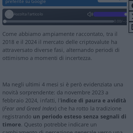
preferite su Google
Ascolta l'articolo
0:00
/
--:--
Come abbiamo ampiamente raccontato, tra il
2018 e il 2024 il mercato delle criptovalute ha
attraversato diverse fasi, alternando periodi di
ottimismo a momenti di incertezza.
Ma negli ultimi 4 mesi si è però evidenziata una
novità sorprendente: da novembre 2023 a
febbraio 2024, infatti, l’
indice di paura e avidità
(
Fear and Greed Index
) che ha rotto la tradizione
registrando
un periodo esteso senza segnali di
timore
. Questo potrebbe indicare un
cambiamento di percezione generale verso una