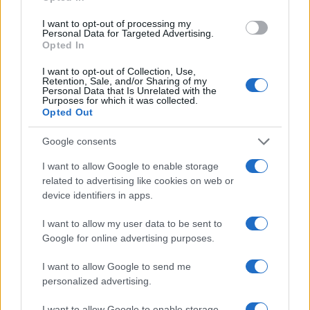
Quali metodologie stanno dietro
I want to opt-out of processing my
Personal Data for Targeted Advertising.
al calcolo il Fear and Greed
Opted In
Index?
I want to opt-out of Collection, Use,
Retention, Sale, and/or Sharing of my
Personal Data that Is Unrelated with the
L’indice amalgama diversi indicatori quali la
Purposes for which it was collected.
volatilità dei prezzi
, i
volumi di trading
, la
Opted Out
performance di Bitcoin
rispetto ad altre
Google consents
criptovalute, l’
attività sui social media
e molto
I want to allow Google to enable storage
altro, per destillare un punteggio che rifletta il
related to advertising like cookies on web or
sentiment prevalente nel mercato delle
device identifiers in apps.
criptovalute.
I want to allow my user data to be sent to
Google for online advertising purposes.
Quali episodi nel mercato cripto
I want to allow Google to send me
personalized advertising.
che hanno influenzato
I want to allow Google to enable storage