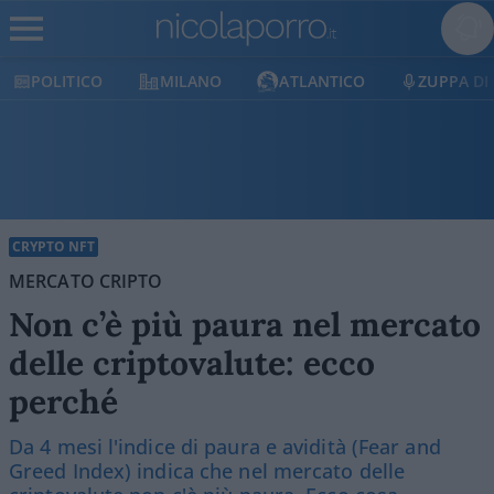
MILANO
ATLANTICO
ZUPPA DI PORRO
E
CRYPTO NFT
MERCATO CRIPTO
Non c’è più paura nel mercato
delle criptovalute: ecco
perché
Da 4 mesi l'indice di paura e avidità (Fear and
Greed Index) indica che nel mercato delle