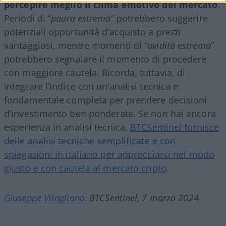
percepire meglio il clima emotivo del mercato
.
Periodi di “
paura estrema
” potrebbero suggerire
potenziali opportunità d’acquisto a prezzi
vantaggiosi, mentre momenti di “
avidità estrema
”
potrebbero segnalare il momento di procedere
con maggiore cautela. Ricorda, tuttavia, di
integrare l’indice con un’analisi tecnica e
fondamentale completa per prendere decisioni
d’investimento ben ponderate. Se non hai ancora
esperienza in analisi tecnica,
BTCSentinel fornisce
delle analisi tecniche semplificate e con
spiegazioni in italiano per approcciarsi nel modo
giusto e con cautela al mercato cripto
.
Giuseppe Vitagliano
, BTCSentinel, 7
marzo 2024