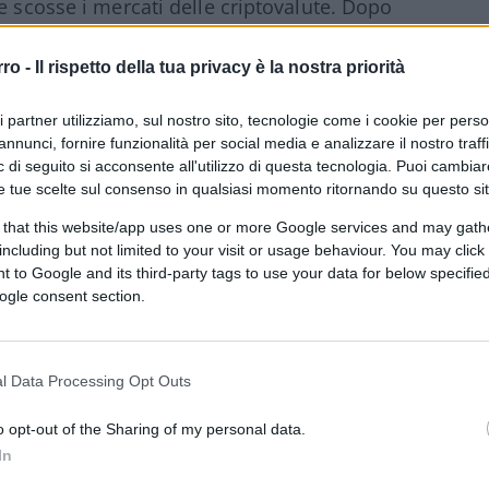
e scosse i mercati delle criptovalute. Dopo
usa il 21 settembre, la proposta ha ottenuto
, mentre il 40% ha votato contro, e poco
rro -
Il rispetto della tua privacy è la nostra priorità
ri partner utilizziamo, sul nostro sito, tecnologie come i cookie per pers
annunci, fornire funzionalità per social media e analizzare il nostro traff
 di seguito si acconsente all'utilizzo di questa tecnologia. Puoi cambiar
ti gli aggiornamenti
.
e tue scelte sul consenso in qualsiasi momento ritornando su questo si
 that this website/app uses one or more Google services and may gath
a
including but not limited to your visit or usage behaviour. You may click 
 to Google and its third-party tags to use your data for below specifi
ogle consent section.
è
proteggere la comunità e gli investitori
per raggiungere una re-peg a 1 dollaro
.
ità, andrebbe “
totalmente contro ogni sforzo
l Data Processing Opt Outs
o opt-out of the Sharing of my personal data.
In