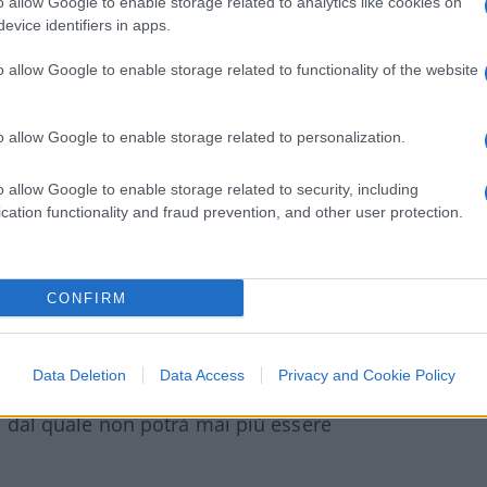
o allow Google to enable storage related to analytics like cookies on
evice identifiers in apps.
he questa decisione “
apre la porta alle
o allow Google to enable storage related to functionality of the website
bruciare USTC
” con la consapevolezza che
o allow Google to enable storage related to personalization.
o allow Google to enable storage related to security, including
cation functionality and fraud prevention, and other user protection.
i tutto il volume di trading di LUNC, e si
i di token LUNC in circolazione.
Clicca qui
NC
.
CONFIRM
rypto?
Data Deletion
Data Access
Privacy and Cookie Policy
ozione di un token di criptovaluta dalla
io dal quale non potrà mai più essere