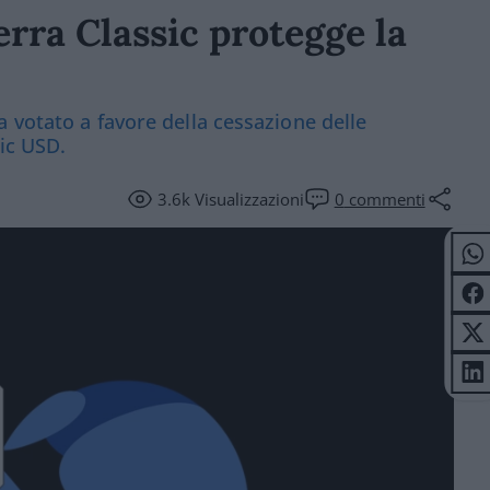
rra Classic protegge la
 votato a favore della cessazione delle
sic USD.
3.6k
Visualizzazioni
0
commenti