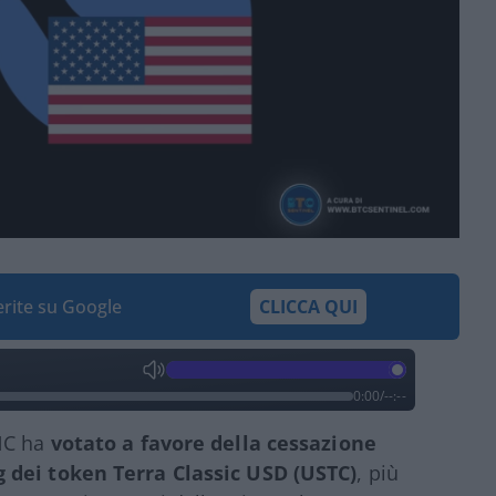
ferite su Google
CLICCA QUI
0:00
/
--:--
UNC ha
votato a favore della cessazione
g dei token Terra Classic USD (USTC)
, più