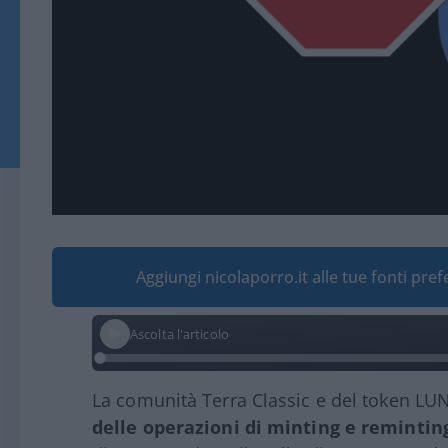
Aggiungi nicolaporro.it alle tue fonti pre
Ascolta l'articolo
La comunità Terra Classic e del token L
delle operazioni di minting e remintin