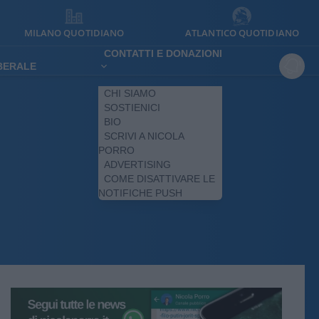
MILANO QUOTIDIANO
ATLANTICO QUOTIDIANO
CONTATTI E DONAZIONI
IBERALE
CHI SIAMO
SOSTIENICI
BIO
SCRIVI A NICOLA
PORRO
ADVERTISING
COME DISATTIVARE LE
NOTIFICHE PUSH